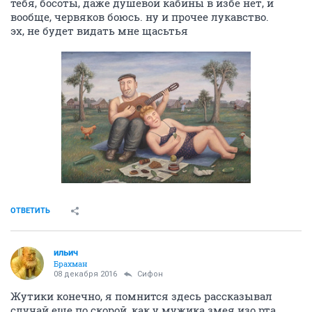
тебя, босоты, даже душевой кабины в избе нет, и
вообще, червяков боюсь. ну и прочее лукавство.
эх, не будет видать мне щасьтья
ОТВЕТИТЬ
ильич
Брахман
08 декабря 2016
Сифон
Жутики конечно, я помнится здесь рассказывал
случай еще по скорой, как у мужика змея изо рта