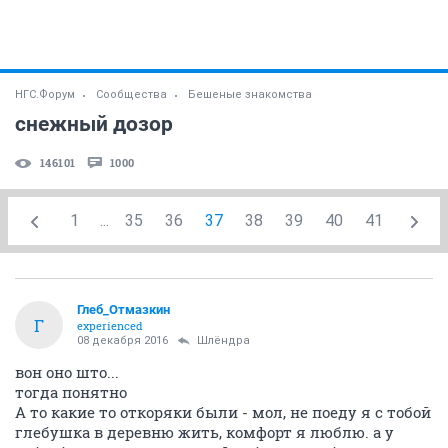
НГС.Форум
Сообщества
Бешеные знакомства
снежный дозор
146101
1000
1
...
35
36
37
38
39
40
41
Глеб_Отмазкин
Г
experienced
08 декабря 2016
Шлёндра
вон оно што...
тогда понятно
А то какие то откоряки были - мол, не поеду я с тобой
глебушка в деревню жить, комфорт я люблю. а у