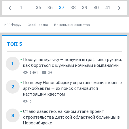
1
...
35
36
37
38
39
40
41
НГС.Форум
Сообщества
Бешеные знакомства
ТОП 5
Послушал музыку — получил штраф: инструкция,
1
как бороться с шумными ночными компаниями
2 691
39
По всему Новосибирску спрятаны миниатюрные
2
арт-объекты — их поиск становится
настоящим квестом
0
Стало известно, на каком этапе проект
3
строительства детской областной больницы в
Новосибирске