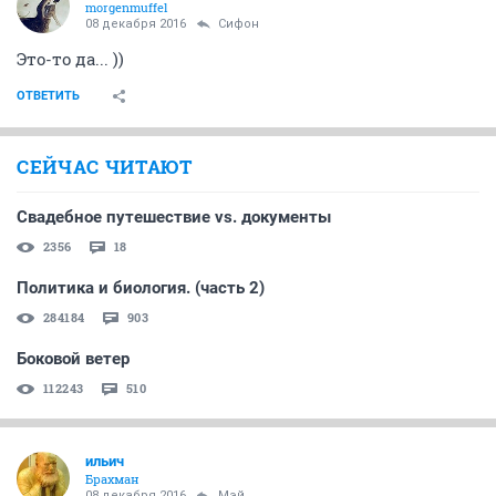
morgenmuffel
08 декабря 2016
Сифон
Это-то да... ))
ОТВЕТИТЬ
СЕЙЧАС ЧИТАЮТ
Свадебное путешествие vs. документы
2356
18
Политика и биология. (часть 2)
284184
903
Боковой ветер
112243
510
ильич
Брахман
08 декабря 2016
Мэй