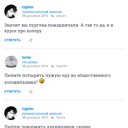
Upjohn
универсальный маньяк
08 декабря 2016
ильич
Значит вы пургена пожадничали. А так то да, я в
курсе про холеру.
ОТВЕТИТЬ
lamia
зло добра
08 декабря 2016
Upjohn
Любите потырить чужую еду из общественного
холодильника?
ОТВЕТИТЬ
Upjohn
универсальный маньяк
08 декабря 2016
lamia
Люблю покормить халявщиков, скорее.