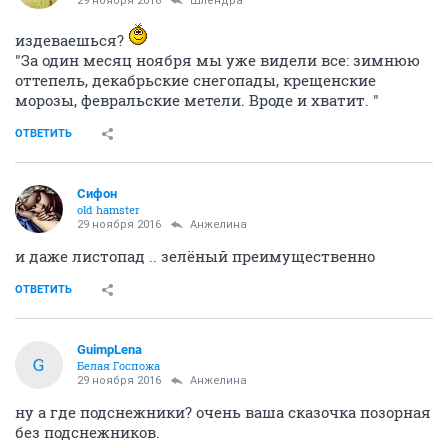
29 ноября 2016
Шлёндра
издеваешься?
"За один месяц ноября мы уже видели все: зимнюю
оттепель, декабрьские снегопады, крещенские
морозы, февральские метели. Вроде и хватит. "
ОТВЕТИТЬ
Сифон
old hamster
29 ноября 2016
Aнжелина
и даже листопад .. зелёный преимущественно
ОТВЕТИТЬ
GuimpLena
G
Белая Госпожа
29 ноября 2016
Aнжелина
ну а где подснежники? очень ваша сказочка позорная
без подснежников.