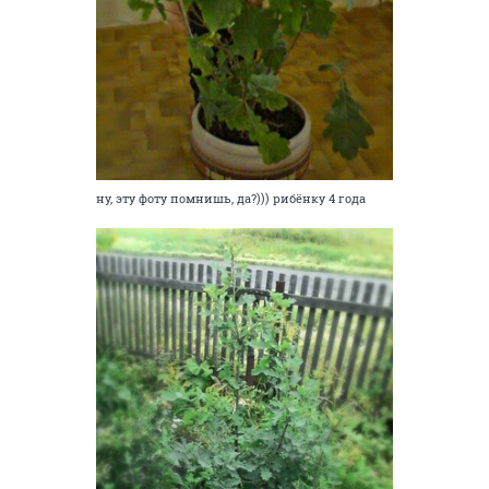
ну, эту фоту помнишь, да?))) рибёнку 4 года