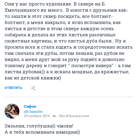
Они у нас просто худенькие. В сквере на Б.
Хмельницкого их много.. В юности с друзьями как-
то зашли в этот сквер посидеть, все болтают-
болтают, а меня накрыло, я ясно вспомнила, как
листья в детстве в этом сквере каждую осень
собирала и делала из этих листьев различные
сюжетные картины, и что листья дуба были.. Ну я
бросила всех и стала ходить и сосредоточенно искать
там сначала эти дубы, потом пеньки, раз дубов не
видно, а меня друг мой за руку подвёл к довольно
тонкому дереву и говорит " посмотри наверх" - а там
листва дубовая)) а я искала мощные, да кряжистые,
как из детской книжки)
ОТВЕТИТЬ
Сифон
old hamster
29 ноября 2016
ЛисаПрекрасная
Зизьенн, голубушка)) чмоки!
А я тебя вспоминала намедни))