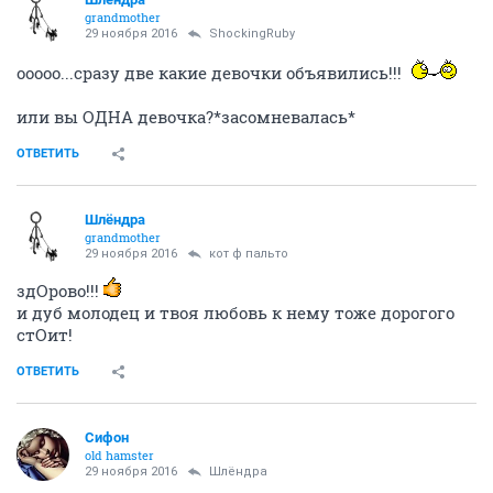
grandmother
29 ноября 2016
ShockingRuby
ооооо...сразу две какие девочки объявились!!!
или вы ОДНА девочка?*засомневалась*
ОТВЕТИТЬ
Шлёндра
grandmother
29 ноября 2016
кот ф пальто
здОрово!!!
и дуб молодец и твоя любовь к нему тоже дорогого
стОит!
ОТВЕТИТЬ
Сифон
old hamster
29 ноября 2016
Шлёндра