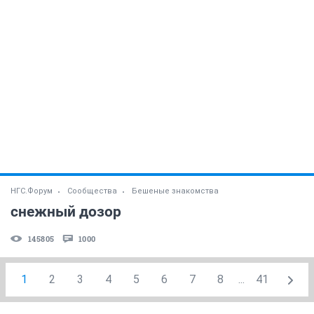
НГС.Форум
Сообщества
Бешеные знакомства
снежный дозор
145805
1000
1
2
3
4
5
6
7
8
...
41