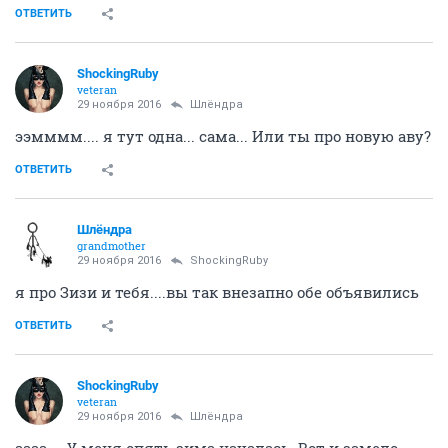
ОТВЕТИТЬ
ShockingRuby
veteran
29 ноября 2016
Шлёндра
ээмммм.... я тут одна... сама... Или ты про новую аву?
ОТВЕТИТЬ
Шлёндра
grandmother
29 ноября 2016
ShockingRuby
я про Зизи и тебя....вы так внезапно обе объявились
ОТВЕТИТЬ
ShockingRuby
veteran
29 ноября 2016
Шлёндра
аааа.... У меня опять зима началась. Вот и замело