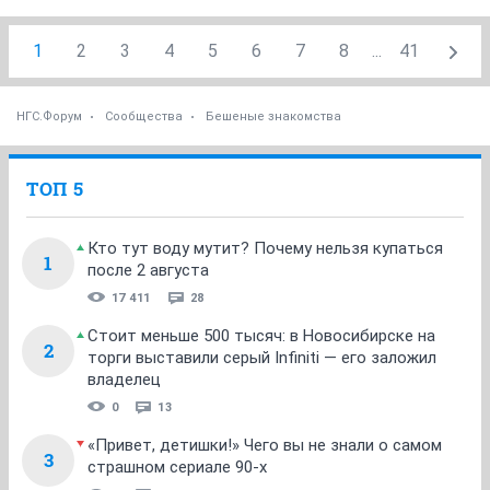
1
2
3
4
5
6
7
8
...
41
НГС.Форум
Сообщества
Бешеные знакомства
ТОП 5
Кто тут воду мутит? Почему нельзя купаться
1
после 2 августа
17 411
28
Стоит меньше 500 тысяч: в Новосибирске на
2
торги выставили серый Infiniti — его заложил
владелец
0
13
«Привет, детишки!» Чего вы не знали о самом
3
страшном сериале 90-х