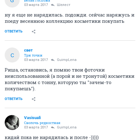
G
Белая Госпожа
03 марта 2017
Шелест
ну я еще не нарядилась. подожди. сейчас наряжусь и
поеду весеннюю коллекцию косметики покупать
ОТВЕТИТЬ
свет
С
Три точки
03 марта 2017
GuimpLena
Риша, остановись, я помню твои фоточки
неиспользованной (а порой и не тронутой) косметики
количеством с тонну, которую ты "зачем-то
покупаешь").
ОТВЕТИТЬ
Vasisuali
Сволочь редкостная
03 марта 2017
GuimpLena
кидай пока не нарядилась и после -)))))