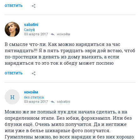
ОТВЕТИТЬ
sabatini
Сибуй
03 марта 2017
нонэйм
В смысле что-ли. Как можно нарядиться за час
пятнадцать!!! Я в пять тридцать эври дэй встаю, чтоб
по-простецки в девять из дому выехать, а если
нарядиться то это ток к обеду может поспею
ОТВЕТИТЬ
нонэйм
Н
без статуса
03 марта 2017
sabatini
Можно же не полный лук для начала сделать, а на
определенном этапе. Без юбки, форэкзампл. Или без
блузки ещё. Очень мило получится. Да и неглиже
или уже в белье шикарные фото получатся.
Гуимплены можно, во всех нарядах и без них хорошо