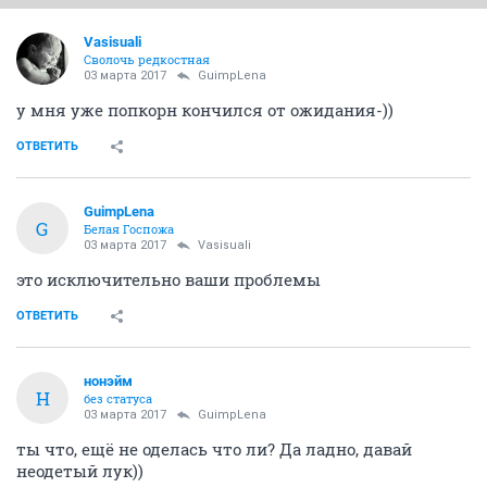
Vasisuali
Сволочь редкостная
03 марта 2017
GuimpLena
у мня уже попкорн кончился от ожидания-))
ОТВЕТИТЬ
GuimpLena
G
Белая Госпожа
03 марта 2017
Vasisuali
это исключительно ваши проблемы
ОТВЕТИТЬ
нонэйм
Н
без статуса
03 марта 2017
GuimpLena
ты что, ещё не оделась что ли? Да ладно, давай
неодетый лук))