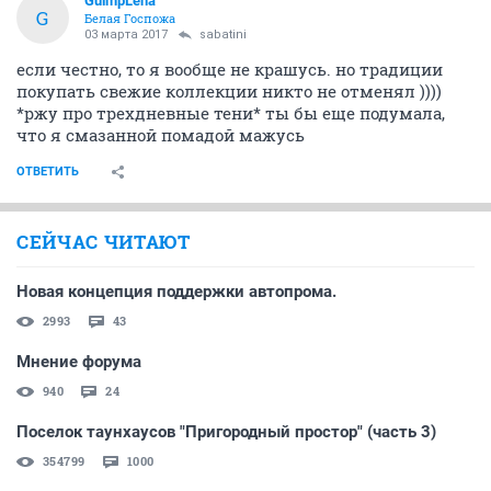
GuimpLena
G
Белая Госпожа
03 марта 2017
sabatini
если честно, то я вообще не крашусь. но традиции
покупать свежие коллекции никто не отменял ))))
*ржу про трехдневные тени* ты бы еще подумала,
что я смазанной помадой мажусь
ОТВЕТИТЬ
СЕЙЧАС ЧИТАЮТ
Новая концепция поддержки автопрома.
2993
43
Мнение форума
940
24
Поселок таунхаусов "Пригородный простор" (часть 3)
354799
1000