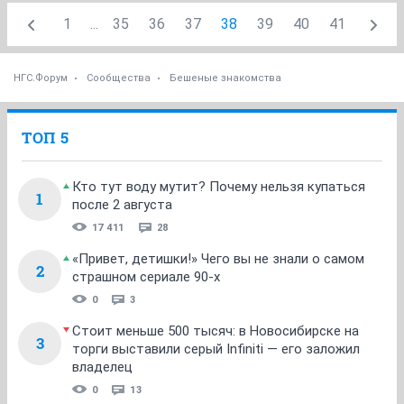
1
...
35
36
37
38
39
40
41
НГС.Форум
Сообщества
Бешеные знакомства
ТОП 5
Кто тут воду мутит? Почему нельзя купаться
1
после 2 августа
17 411
28
«Привет, детишки!» Чего вы не знали о самом
2
страшном сериале 90-х
0
3
Стоит меньше 500 тысяч: в Новосибирске на
3
торги выставили серый Infiniti — его заложил
владелец
0
13