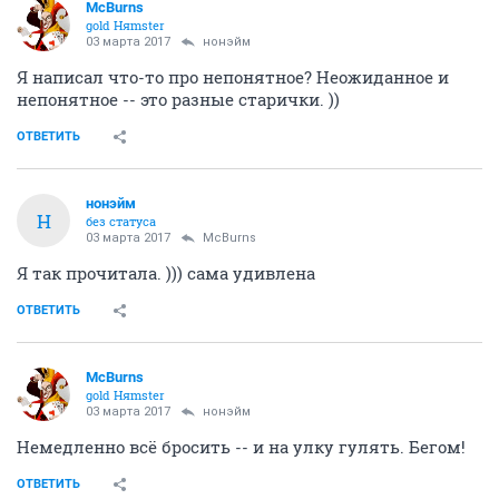
McBurns
gold Няmster
03 марта 2017
нонэйм
Я написал что-то про непонятное? Неожиданное и
непонятное -- это разные старички. ))
ОТВЕТИТЬ
нонэйм
Н
без статуса
03 марта 2017
McBurns
Я так прочитала. ))) сама удивлена
ОТВЕТИТЬ
McBurns
gold Няmster
03 марта 2017
нонэйм
Немедленно всё бросить -- и на улку гулять. Бегом!
ОТВЕТИТЬ