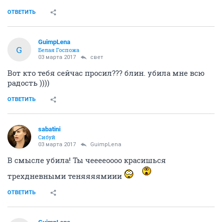
ОТВЕТИТЬ
GuimpLena
G
Белая Госпожа
03 марта 2017
свет
Вот кто тебя сейчас просил??? блин. убила мне всю
радость ))))
ОТВЕТИТЬ
sabatini
Сибуй
03 марта 2017
GuimpLena
В смысле убила! Ты чееееоооо красишься
трехдневными теняяяямиии
ОТВЕТИТЬ