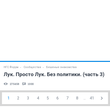
НГС.Форум
Сообщества
Бешеные знакомства
Лук. Просто Лук. Без политики. (часть 3)
275458
1000
1
2
3
4
5
6
7
8
...
41