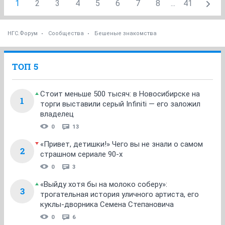
1
2
3
4
5
6
7
8
...
41
НГС.Форум
Сообщества
Бешеные знакомства
ТОП 5
Стоит меньше 500 тысяч: в Новосибирске на
1
торги выставили серый Infiniti — его заложил
владелец
0
13
«Привет, детишки!» Чего вы не знали о самом
2
страшном сериале 90-х
0
3
«Выйду хотя бы на молоко соберу»:
3
трогательная история уличного артиста, его
куклы-дворника Семена Степановича
0
6