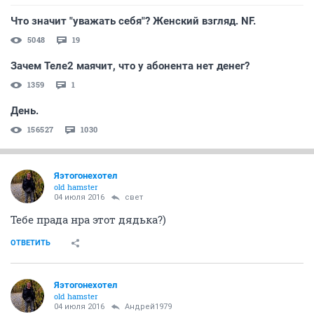
Что значит "уважать себя"? Женский взгляд. NF.
5048
19
Зачем Теле2 маячит, что у абонента нет денег?
1359
1
День.
156527
1030
Яэтогонехотел
old hamster
04 июля 2016
свет
Тебе прада нра этот дядька?)
ОТВЕТИТЬ
Яэтогонехотел
old hamster
04 июля 2016
Андрей1979