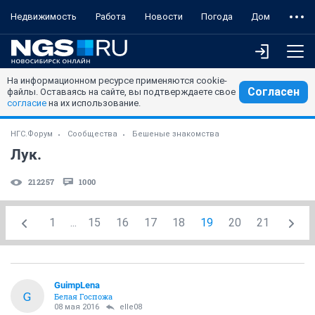
Недвижимость
Работа
Новости
Погода
Дом
На информационном ресурсе применяются cookie-
Согласен
файлы. Оставаясь на сайте, вы подтверждаете свое
согласие
на их использование.
НГС.Форум
Сообщества
Бешеные знакомства
Лук.
212257
1000
1
...
15
16
17
18
19
20
21
GuimpLena
G
Белая Госпожа
08 мая 2016
elle08