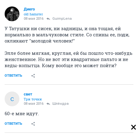
Диего
old hamster
08 мая 2016
GuimpLena
У Татушки ни сисек, ни задницы, и она тощая, ей
нормально в мальчуковом стиле. Со спины ее, поди,
окликают "молодой человек!"
Элле более мягкая, круглая, ей бы пошло что-нибудь
женственное. Но не вот эти квадратные пальто и не
кеды-копытца. Кому вообще это может пойти?
ОТВЕТИТЬ
свет
С
Три точки
08 мая 2016
Шлёндра
60-e мне идут.
ОТВЕТИТЬ