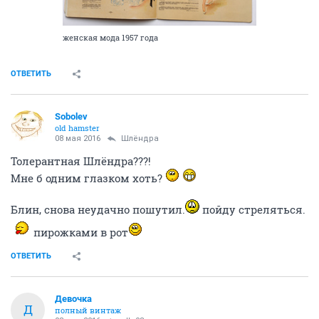
женская мода 1957 года
ОТВЕТИТЬ
Sobolev
old hamster
08 мая 2016
Шлёндра
Толерантная Шлёндра???!
Мне б одним глазком хоть?
Блин, снова неудачно пошутил.
пойду стреляться.
пирожками в рот
ОТВЕТИТЬ
Девочка
Д
полный винтаж