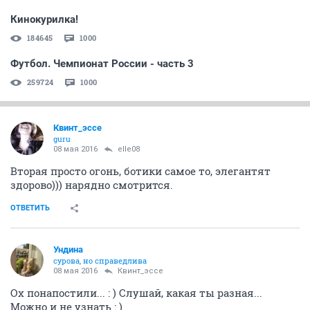
Кинокурилка!
184645
1000
Футбол. Чемпионат России - часть 3
259724
1000
Квинт_эссе
guru
08 мая 2016
elle08
Вторая просто огонь, ботики самое то, элегантят
здорово))) нарядно смотрится.
ОТВЕТИТЬ
Ундинa
сурова, но справедлива
08 мая 2016
Квинт_эссе
Ох понапостили... : ) Слушай, какая ты разная...
Можно и не узнать : )