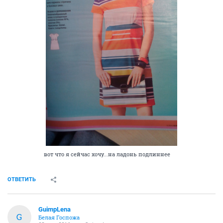
вот что я сейчас хочу...на ладонь подлиннее
ОТВЕТИТЬ
GuimpLena
G
Белая Госпожа