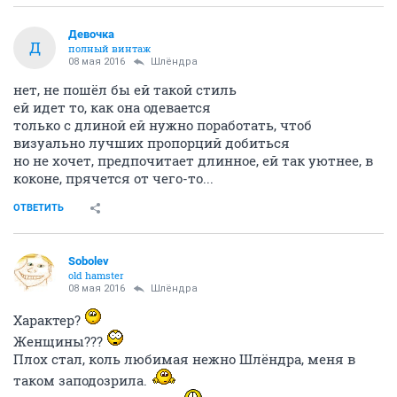
Девочка
Д
полный винтаж
08 мая 2016
Шлёндра
нет, не пошёл бы ей такой стиль
ей идет то, как она одевается
только с длиной ей нужно поработать, чтоб
визуально лучших пропорций добиться
но не хочет, предпочитает длинное, ей так уютнее, в
коконе, прячется от чего-то...
ОТВЕТИТЬ
Sobolev
old hamster
08 мая 2016
Шлёндра
Характер?
Женщины???
Плох стал, коль любимая нежно Шлёндра, меня в
таком заподозрила.