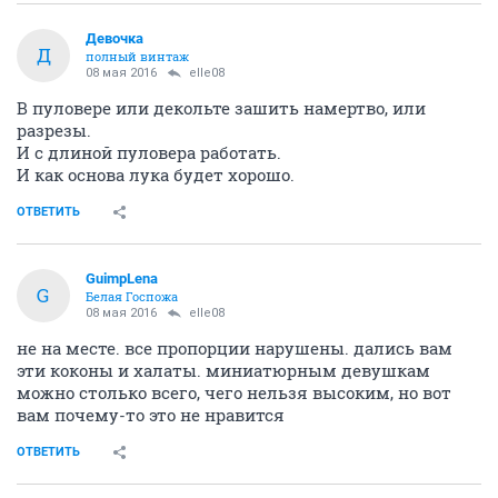
Девочка
Д
полный винтаж
08 мая 2016
elle08
В пуловере или декольте зашить намертво, или
разрезы.
И с длиной пуловера работать.
И как основа лука будет хорошо.
ОТВЕТИТЬ
GuimpLena
G
Белая Госпожа
08 мая 2016
elle08
не на месте. все пропорции нарушены. дались вам
эти коконы и халаты. миниатюрным девушкам
можно столько всего, чего нельзя высоким, но вот
вам почему-то это не нравится
ОТВЕТИТЬ