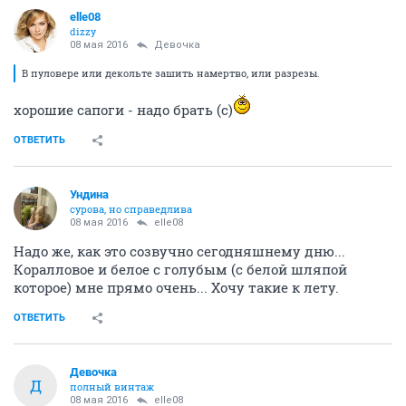
elle08
dizzy
08 мая 2016
Девочка
В пуловере или декольте зашить намертво, или разрезы.
хорошие сапоги - надо брать (с)
ОТВЕТИТЬ
Ундинa
сурова, но справедлива
08 мая 2016
elle08
Надо же, как это созвучно сегодняшнему дню...
Коралловое и белое с голубым (с белой шляпой
которое) мне прямо очень... Хочу такие к лету.
ОТВЕТИТЬ
Девочка
Д
полный винтаж
08 мая 2016
elle08