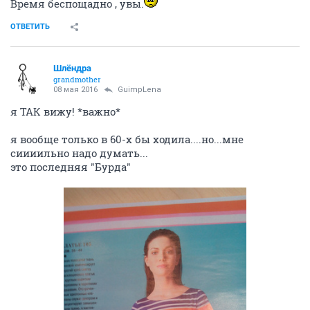
Время беспощадно , увы.
ОТВЕТИТЬ
Шлёндра
grandmother
08 мая 2016
GuimpLena
я ТАК вижу! *важно*
я вообще только в 60-х бы ходила....но...мне
сиииильно надо думать...
это последняя "Бурда"