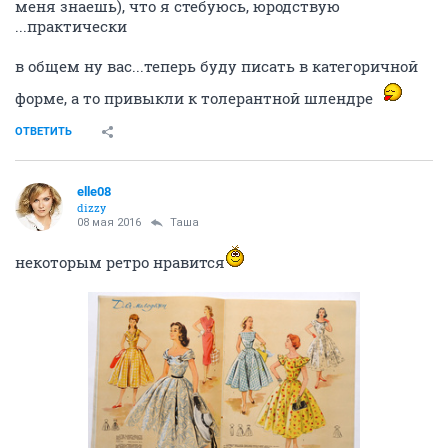
меня знаешь), что я стебуюсь, юродствую
...практически
в общем ну вас...теперь буду писать в категоричной
форме, а то привыкли к толерантной шлендре
ОТВЕТИТЬ
elle08
dizzy
08 мая 2016
Таша
некоторым ретро нравится