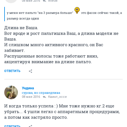
08 мая 2016
elle08
у меня нет пальто "на 3 размера больше"
это фасон сейчас такой, а
размер всегда один
Длина не Ваша.
Вот вроде и рост пальтишка Ваш, а длина модели не
Ваша.
И слишком много активного красного, он Вас
забивает.
Распущенные волосы тоже работают вниз,
акцентируя внимание на длине пальто.
ОТВЕТИТЬ
Ундинa
сурова, но справедлива
08 мая 2016
Квинт_эссе
И когда только успела : ) Мне тоже нужно кг.2 еще
убрать... 4 ушли легко с аппаратными процедурами,
а потом как застряло просто.
ОТВЕТИТЬ