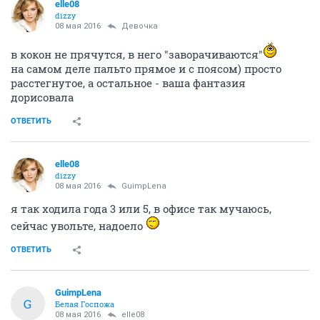
elle08
dizzy
08 мая 2016
Девочка
в кокон не прячутся, в него "заворачиваются"
на самом деле пальто прямое и с поясом) просто
расстегнутое, а остальное - ваша фантазия
дорисовала
ОТВЕТИТЬ
elle08
dizzy
08 мая 2016
GuimpLena
я так ходила года 3 или 5, в офисе так мучаюсь,
сейчас увольте, надоело
ОТВЕТИТЬ
GuimpLena
G
Белая Госпожа
08 мая 2016
elle08