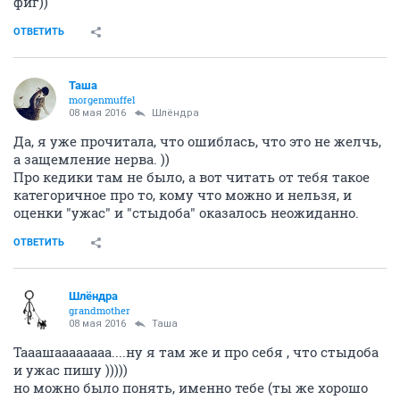
фиг))
ОТВЕТИТЬ
Таша
morgenmuffel
08 мая 2016
Шлёндра
Да, я уже прочитала, что ошиблась, что это не желчь,
а защемление нерва. ))
Про кедики там не было, а вот читать от тебя такое
категоричное про то, кому что можно и нельзя, и
оценки "ужас" и "стыдоба" оказалось неожиданно.
ОТВЕТИТЬ
Шлёндра
grandmother
08 мая 2016
Таша
Тааашаааааааа....ну я там же и про себя , что стыдоба
и ужас пишу )))))
но можно было понять, именно тебе (ты же хорошо