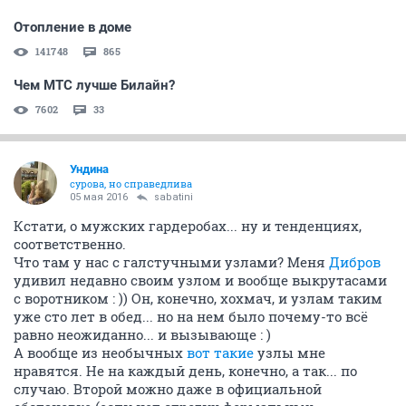
Отопление в доме
141748
865
Чем МТС лучше Билайн?
7602
33
Ундинa
сурова, но справедлива
05 мая 2016
sabatini
Кстати, о мужских гардеробах... ну и тенденциях,
соответственно.
Что там у нас с галстучными узлами? Меня
Дибров
удивил недавно своим узлом и вообще выкрутасами
с воротником : )) Он, конечно, хохмач, и узлам таким
уже сто лет в обед... но на нем было почему-то всё
равно неожиданно... и вызывающе : )
А вообще из необычных
вот такие
узлы мне
нравятся. Не на каждый день, конечно, а так... по
случаю. Второй можно даже в официальной