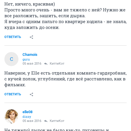
Нет, ничего, красивая)
Просто много очень - вам не тяжело с ней? Нужно же
все разложить, зашить, если дырка.
Я вчера с одним пальто по квартире ходила - не знала,
куда заложить до осени.
ОТВЕТИТЬ
Chamois
C
guru
05 мая 2016
КиттиКэт
Наверное, у Elle есть отдельная комната-гардеробная,
с кучей полок, углублений, где всё расставлено, как в
фильмах.
ОТВЕТИТЬ
elle08
dizzy
05 мая 2016
КиттиКэт
Не тяжело) дырок не было как-то, пуговицы и