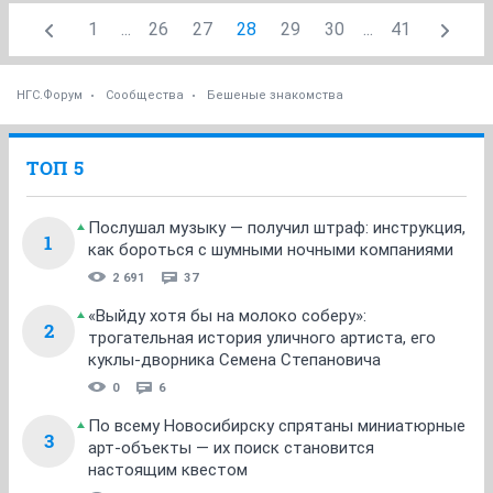
1
...
26
27
28
29
30
...
41
НГС.Форум
Сообщества
Бешеные знакомства
ТОП 5
Послушал музыку — получил штраф: инструкция,
1
как бороться с шумными ночными компаниями
2 691
37
«Выйду хотя бы на молоко соберу»:
2
трогательная история уличного артиста, его
куклы-дворника Семена Степановича
0
6
По всему Новосибирску спрятаны миниатюрные
3
арт-объекты — их поиск становится
настоящим квестом