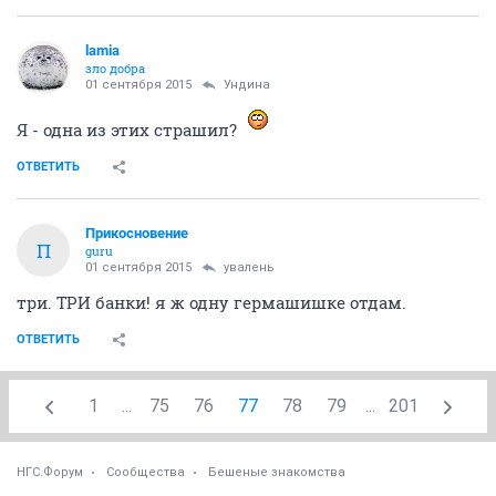
lamia
зло добра
01 сентября 2015
Ундинa
Я - одна из этих страшил?
ОТВЕТИТЬ
Прикосновение
П
guru
01 сентября 2015
увалень
три. ТРИ банки! я ж одну гермашишке отдам.
ОТВЕТИТЬ
1
...
75
76
77
78
79
...
201
НГС.Форум
Сообщества
Бешеные знакомства