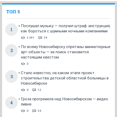
ТОП 5
Послушал музыку — получил штраф: инструкция,
1
как бороться с шумными ночными компаниями
2 691
39
По всему Новосибирску спрятаны миниатюрные
2
арт-объекты — их поиск становится
настоящим квестом
0
Стало известно, на каком этапе проект
3
строительства детской областной больницы в
Новосибирске
0
12
Гроза прогремела над Новосибирском — видео
4
ливня
0
34