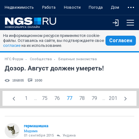
Недвижимость
Работа
Новости
Погода
Дом
На информационном ресурсе применяются cookie-
Согласен
файлы. Оставаясь на сайте, вы подтверждаете свое
согласие
на их использование.
НГС.Форум
Сообщества
Бешеные знакомства
Дозор. Август должен умереть!
186805
1000
1
...
75
76
77
78
79
...
201
гермашишка
Мадама
01 сентября 2015
Ундинa