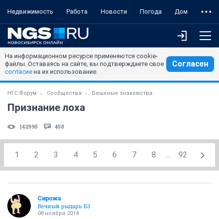
Недвижимость
Работа
Новости
Погода
Дом
На информационном ресурсе применяются cookie-
Согласен
файлы. Оставаясь на сайте, вы подтверждаете свое
согласие
на их использование.
НГС.Форум
Сообщества
Бешеные знакомства
Признание лоха
142995
458
1
2
3
4
5
6
7
8
...
92
Сирожа
Вечный рыцарь БЗ
08 ноября 2014