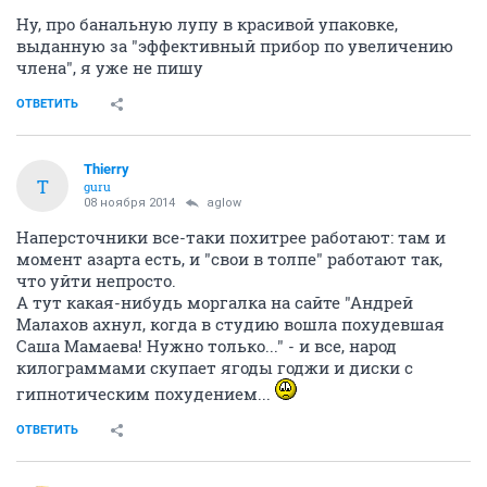
Ну, про банальную лупу в красивой упаковке,
выданную за "эффективный прибор по увеличению
члена", я уже не пишу
ОТВЕТИТЬ
Thierry
T
guru
08 ноября 2014
aglow
Наперсточники все-таки похитрее работают: там и
момент азарта есть, и "свои в толпе" работают так,
что уйти непросто.
А тут какая-нибудь моргалка на сайте "Андрей
Малахов ахнул, когда в студию вошла похудевшая
Саша Мамаева! Нужно только..." - и все, народ
килограммами скупает ягоды годжи и диски с
гипнотическим похудением...
ОТВЕТИТЬ