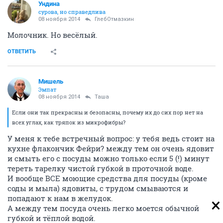
Ундинa
сурова, но справедлива
08 ноября 2014
ГлебОтмазкин
Молочник. Но весёлый.
ОТВЕТИТЬ
Мишель
Эмпат
08 ноября 2014
Таша
Если они так прекрасны и безопасны, почему их до сих пор нет на
всех углах, как тряпок из микрофибры?
У меня к тебе встречный вопрос: у тебя ведь стоит на
кухне флакончик Фейри? между тем он очень ядовит
и смыть его с посуды можно только если 5 (!) минут
тереть тарелку чистой губкой в проточной воде.
И вообще ВСЕ моющие средства для посуды (кроме
соды и мыла) ядовиты, с трудом смываются и
попадают к нам в желудок.
А между тем посуда очень легко моется обычной
губкой и тёплой водой.