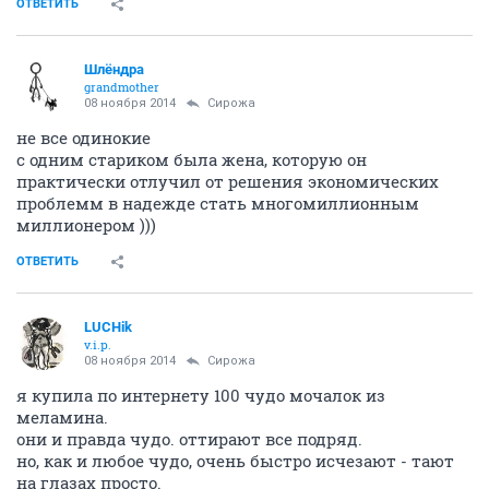
ОТВЕТИТЬ
Шлёндра
grandmother
08 ноября 2014
Сирожа
не все одинокие
с одним стариком была жена, которую он
практически отлучил от решения экономических
проблемм в надежде стать многомиллионным
миллионером )))
ОТВЕТИТЬ
LUCHik
v.i.p.
08 ноября 2014
Сирожа
я купила по интернету 100 чудо мочалок из
меламина.
они и правда чудо. оттирают все подряд.
но, как и любое чудо, очень быстро исчезают - тают
на глазах просто.