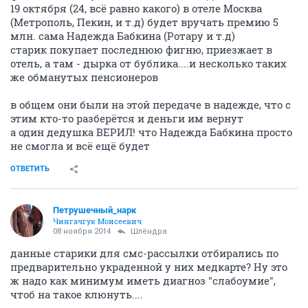
19 октября (24, всё равно какого) в отеле Москва
(Метрополь, Пекин, и т.д) будет вручать премию 5
млн. сама Надежда Бабкина (Ротару и т.д)
старик покупает последнюю фигню, приезжает в
отель, а там - дырка от бублика....и несколько таких
же обманутых пенсионеров
в общем они были на этой передаче в надежде, что с
этим кто-то разберётся и деньги им вернут
а один дедушка ВЕРИЛ! что Надежда Бабкина просто
не смогла и всё ещё будет
ОТВЕТИТЬ
Петрушечный_нарк
Чингачгук Моисеевич
08 ноября 2014
Шлёндра
данные старики для смс-рассылки отбирались по
предварительно украденной у них медкарте? Ну это
ж надо как минимум иметь диагноз "слабоумие",
чтоб на такое клюнуть....