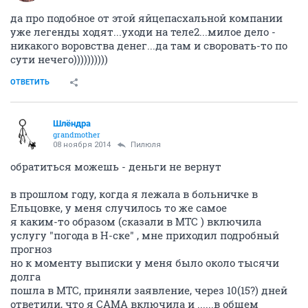
да про подобное от этой яйцепасхальной компании
уже легенды ходят...уходи на теле2...милое дело -
никакого воровства денег...да там и своровать-то по
сути нечего))))))))))
ОТВЕТИТЬ
Шлёндра
grandmother
08 ноября 2014
Пилюля
обратиться можешь - деньги не вернут
в прошлом году, когда я лежала в больничке в
Ельцовке, у меня случилось то же самое
я каким-то образом (сказали в МТС ) включила
услугу "погода в Н-ске" , мне приходил подробный
прогноз
но к моменту выписки у меня было около тысячи
долга
пошла в МТС, приняли заявление, через 10(15?) дней
ответили, что я САМА включила и ......в общем