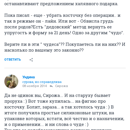
останавливают предложением халявного подарка.
Пока писал - еще - убрать косточку без операции.. и
так в режиме он - лайн. Или вот - Обвисла грудь
после родов?Есть "дедовский" метод вернуть ее
упругость и форму за 21 день! Одно за другим "чудо".
Верите ли в эти " чудеса"?? Покупаетесь ли на них?? И
насколько по вашему это законно??
ОТВЕТИТЬ
Ундинa
сурова, но справедлива
08 ноября 2014
Сирожа
Да не одинок вы, Сирожа... И на старуху бывает
проруха : ) Вот тоже купилась... на фигню про
косточку. Болит, зараза... а так хотелось чуда : ) В
итоге получила простые силиконовые штуки, на
упаковке которых, кстати, всё честно и о назначении,
и о применении... и ни слова о чуде : )