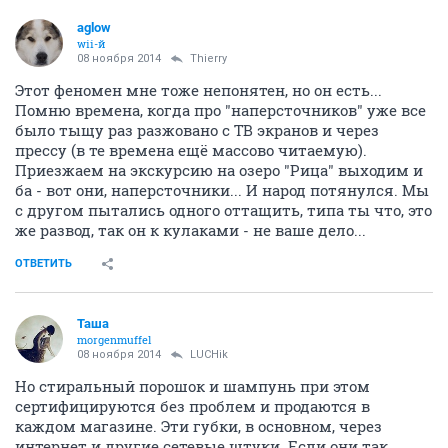
aglow
wii-й
08 ноября 2014
Thierry
Этот феномен мне тоже непонятен, но он есть...
Помню времена, когда про "наперсточников" уже все
было тыщу раз разжовано с ТВ экранов и через
прессу (в те времена ещё массово читаемую).
Приезжаем на экскурсию на озеро "Рица" выходим и
ба - вот они, наперсточники... И народ потянулся. Мы
с другом пытались одного оттащить, типа ты что, это
же развод, так он к кулаками - не ваше дело...
ОТВЕТИТЬ
Таша
morgenmuffel
08 ноября 2014
LUCHik
Но стиральный порошок и шампунь при этом
сертифицируются без проблем и продаются в
каждом магазине. Эти губки, в основном, через
интернет и другие сетевые штуки. Если они так