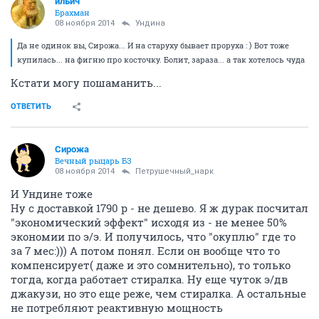
ильич
Брахман
08 ноября 2014
Ундинa
Да не одинок вы, Сирожа... И на старуху бывает проруха : ) Вот тоже
купилась... на фигню про косточку. Болит, зараза... а так хотелось чуда
Кстати могу пошаманить...
ОТВЕТИТЬ
Сирожа
Вечный рыцарь БЗ
08 ноября 2014
Петрушечный_нарк
И Ундине тоже
Ну с доставкой 1790 р - не дешево. Я ж дурак посчитал
"экономический эффект" исходя из - не менее 50%
экономии по э/э. И получилось, что "окуплю" где то
за 7 мес:))) А потом понял. Если он вообще что то
компенсирует( даже и это сомнительно), то только
тогда, когда работает стиралка. Ну еще чуток э/дв
джакузи, но это еще реже, чем стиралка. А остальные
не потребляют реактивную мощность