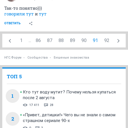
Так-то понятно)))
говорили тут
и
тут
ОТВЕТИТЬ
1
...
86
87
88
89
90
91
92
НГС.Форум
Сообщества
Бешеные знакомства
ТОП 5
Кто тут воду мутит? Почему нельзя купаться
1
после 2 августа
17 411
28
«Привет, детишки!» Чего вы не знали о самом
2
страшном сериале 90-х
0
3