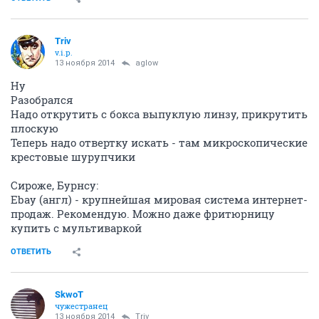
Triv
v.i.p.
13 ноября 2014
aglow
Ну
Разобрался
Надо открутить с бокса выпуклую линзу, прикрутить
плоскую
Теперь надо отвертку искать - там микроскопические
крестовые шурупчики
Сироже, Бурнсу:
Ebay (англ) - крупнейшая мировая система интернет-
продаж. Рекомендую. Можно даже фритюрницу
купить с мультиваркой
ОТВЕТИТЬ
SkwоT
чужестранец
13 ноября 2014
Triv