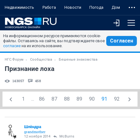
Недвижимость
Работа
Новости
Погода
Дом
На информационном ресурсе применяются cookie-
Согласен
файлы. Оставаясь на сайте, вы подтверждаете свое
согласие
на их использование.
НГС.Форум
Сообщества
Бешеные знакомства
Признание лоха
143057
458
1
...
86
87
88
89
90
91
92
Шлёндра
grandmother
12 ноября 2014
McBurns