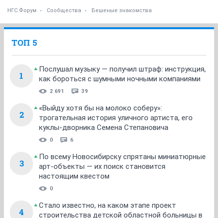
НГС.Форум
Сообщества
Бешеные знакомства
ТОП 5
Послушал музыку — получил штраф: инструкция,
1
как бороться с шумными ночными компаниями
2 691
39
«Выйду хотя бы на молоко соберу»:
2
трогательная история уличного артиста, его
куклы-дворника Семена Степановича
0
6
По всему Новосибирску спрятаны миниатюрные
3
арт-объекты — их поиск становится
настоящим квестом
0
Стало известно, на каком этапе проект
4
строительства детской областной больницы в