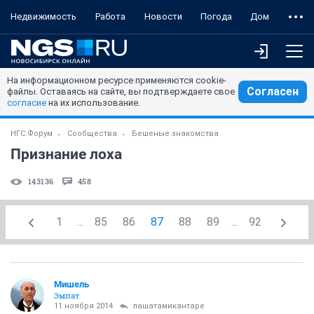
Недвижимость
Работа
Новости
Погода
Дом
На информационном ресурсе применяются cookie-
Согласен
файлы. Оставаясь на сайте, вы подтверждаете свое
согласие
на их использование.
НГС.Форум
Сообщества
Бешеные знакомства
Признание лоха
143136
458
1
...
85
86
87
88
89
...
92
Мишель
Эмпат
11 ноября 2014
лашатамикантаре