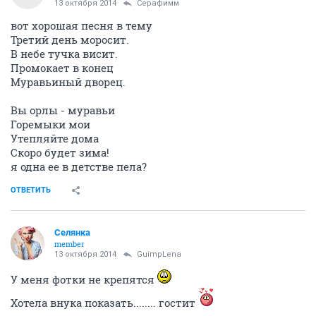
13 октября 2014
Серафимм
вот хорошая песня в тему
Третий день моросит.
В небе тучка висит.
Промокает в конец
Муравьиный дворец.
Вы орлы - муравьи
Горемыки мои
Утепляйте дома
Скоро будет зима!
я одна ее в детстве пела?
ОТВЕТИТЬ
Сeлянка
member
13 октября 2014
GuimpLena
У меня фотки не крепятся
Хотела внука показать........ гостит