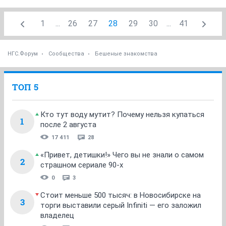
1
...
26
27
28
29
30
...
41
НГС.Форум
Сообщества
Бешеные знакомства
ТОП 5
Кто тут воду мутит? Почему нельзя купаться
1
после 2 августа
17 411
28
«Привет, детишки!» Чего вы не знали о самом
2
страшном сериале 90-х
0
3
Стоит меньше 500 тысяч: в Новосибирске на
3
торги выставили серый Infiniti — его заложил
владелец