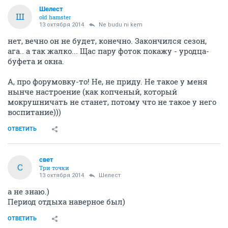
Шелест
Ш
old hamster
13 октября 2014
Ne budu ni kem
нет, вечно он не будет, конечно. Закончился сезон,
ага.. а так жалко... Щас пару фоток покажу - уродца-
буфета и окна.
А, про форумовку-то! Не, не приду. Не такое у меня
нынче настроение (как копченый, который
мокрушничать не станет, потому что не такое у него
воспитание)))
ОТВЕТИТЬ
свет
С
Три точки
13 октября 2014
Шелест
а не знаю.)
Период отдыха наверное был)
ОТВЕТИТЬ