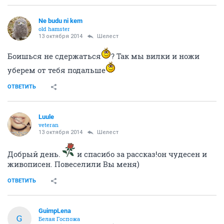
Ne budu ni kem
old hamster
13 октября 2014
Шелест
Боишься не сдержаться
? Так мы вилки и ножи
уберем от тебя подальше
ОТВЕТИТЬ
Luule
veteran
13 октября 2014
Шелест
Добрый день.
и спасибо за рассказ!он чудесен и
живописен. Повеселили Вы меня)
ОТВЕТИТЬ
GuimpLena
G
Белая Госпожа