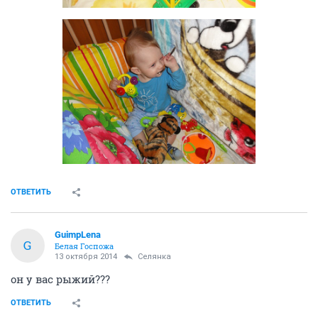
ОТВЕТИТЬ
GuimpLena
G
Белая Госпожа
13 октября 2014
Сeлянка
он у вас рыжий???
ОТВЕТИТЬ