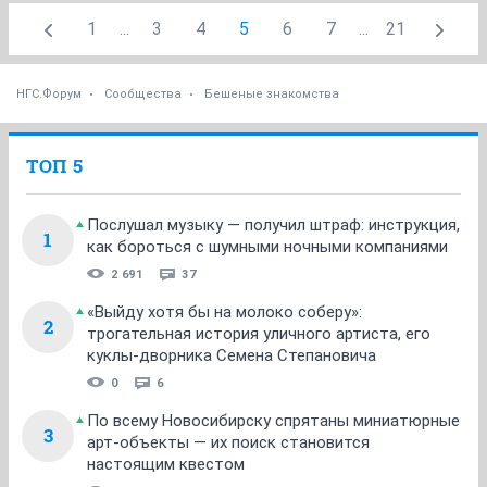
1
...
3
4
5
6
7
...
21
НГС.Форум
Сообщества
Бешеные знакомства
ТОП 5
Послушал музыку — получил штраф: инструкция,
1
как бороться с шумными ночными компаниями
2 691
37
«Выйду хотя бы на молоко соберу»:
2
трогательная история уличного артиста, его
куклы-дворника Семена Степановича
0
6
По всему Новосибирску спрятаны миниатюрные
3
арт-объекты — их поиск становится
настоящим квестом