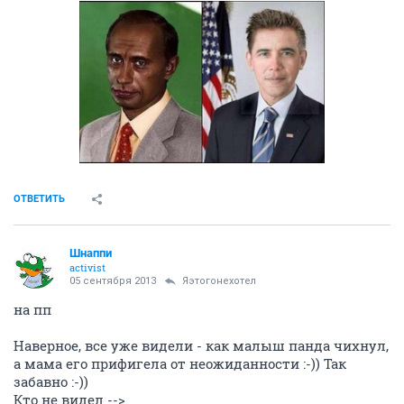
ОТВЕТИТЬ
Шнаппи
activist
05 сентября 2013
Яэтогонехотел
на пп
Наверное, все уже видели - как малыш панда чихнул,
а мама его прифигела от неожиданности :-)) Так
забавно :-))
Кто не видел -->