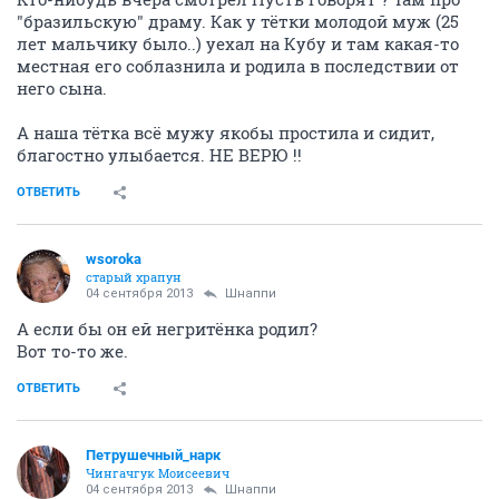
"бразильскую" драму. Как у тётки молодой муж (25
лет мальчику было..) уехал на Кубу и там какая-то
местная его соблазнила и родила в последствии от
него сына.
А наша тётка всё мужу якобы простила и сидит,
благостно улыбается. НЕ ВЕРЮ !!
ОТВЕТИТЬ
wsoroka
старый храпун
04 сентября 2013
Шнаппи
А если бы он ей негритёнка родил?
Вот то-то же.
ОТВЕТИТЬ
Петрушечный_нарк
Чингачгук Моисеевич
04 сентября 2013
Шнаппи