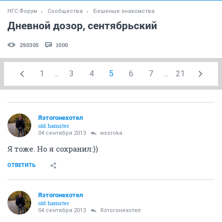
НГС.Форум
Сообщества
Бешеные знакомства
Дневной дозор, сентябрьский
290305
1000
1
...
3
4
5
6
7
...
21
Яэтогонехотел
old hamster
04 сентября 2013
wsoroka
Я тоже. Но я сохранил:))
ОТВЕТИТЬ
Яэтогонехотел
old hamster
04 сентября 2013
Яэтогонехотел