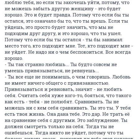
люблю тебя, но если ты захочешь уйти, потому, что
не можешь забыть другую женщину - это будет
хорошо. Это и будет правда. Потому что если бы ты
остался, это означало бы то, что ты врешь. Если ты
уйдешь, это просто будет значить, что мы не
подходим друг другу, и это хорошо, что ты ушел.
Потому что если бы ты остался - ты бы занимал
место того, кто подходит мне. Тот, кто подходит мне -
не уйдет. Не надо ни о чем беспокоиться. Все всегда
хорошо.
- Ты так странно любишь... Ты будто совсем не
умеешь привязываться, не ревнуешь...
- Ты все еще не понимаешь, о чем говоришь. Любовь
не имеет ничего общего с привязанностью.
Привязываться и ревновать, значит - не любить
себя. Считать себя хуже кого-то, бояться, что такого
как есть - тебя - не полюбят. Сравнивать. Ты не
можешь ни с кем себя сравнивать. Ты это ты. У тебя
есть твоя жизнь. Она дана тебе. Это дар. Не трать её
на сравнение себя с другими. Это заблуждение. Ты
должен смотреть только на себя. Тогда ты не
ошибешься. Тогда никто не уйдет, потому что ты
будешь видеть сразу - подходит ли тебе этот человек.