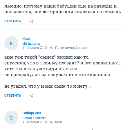
именно. поэтому наши бабушки еще на разводы и
попадаются, они же привыкли кидаться на помощь
ОТВЕТИТЬ
Кью
К
old hamster
11 января 2013
Петрушечный_нарк
мне тож такой "сынок" звонил как-то...
спросила, что в тюрьму посадят? и это правильно!...
хотя ты и так уже сидишь, сына...
он поперхнулся на полувсхлипе и отключился...
не угадал, что у меня сына-то и нету...
ОТВЕТИТЬ
GuimpLena
G
Белая Госпожа
11 января 2013
Кью