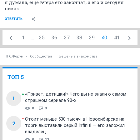
я думала, ещё вчера его закончат, а его и сегодня
никак...
ОТВЕТИТЬ
1
...
35
36
37
38
39
40
41
НГС.Форум
Сообщества
Бешеные знакомства
ТОП 5
«Привет, детишки!» Чего вы не знали о самом
1
страшном сериале 90-х
0
3
Стоит меньше 500 тысяч: в Новосибирске на
2
торги выставили серый Infiniti — его заложил
владелец
0
13