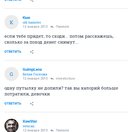
Кью
К
old hamster
12 января 2013
Пилюля
если тебе придет, то сходи... потом расскажешь,
сколько за поход денег снимут...
ОТВЕТИТЬ
GuimpLena
G
Белая Госпожа
12 января 2013
investordusi
одну путылку не допили? так вы калорий больше
потратили, девочки
ОТВЕТИТЬ
ХамStar
veteran
12 января 2013
Пилюля