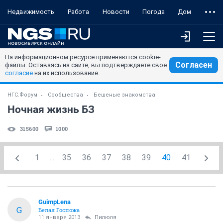
Недвижимость
Работа
Новости
Погода
Дом
На информационном ресурсе применяются cookie-
Согласен
файлы. Оставаясь на сайте, вы подтверждаете свое
согласие
на их использование.
НГС.Форум
Сообщества
Бешеные знакомства
Ночная жизнь БЗ
315600
1000
1
...
35
36
37
38
39
40
41
GuimpLena
G
Белая Госпожа
11 января 2013
Пилюля