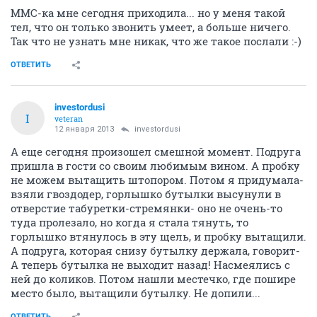
ММС-ка мне сегодня приходила... но у меня такой
тел, что он только звонить умеет, а больше ничего.
Так что не узнать мне никак, что же такое послали :-)
ОТВЕТИТЬ
investordusi
I
veteran
12 января 2013
investordusi
А еще сегодня произошел смешной момент. Подруга
пришла в гости со своим любимым вином. А пробку
не можем вытащить штопором. Потом я придумала-
взяли гвоздодер, горлышко бутылки высунули в
отверстие табуретки-стремянки- оно не очень-то
туда пролезало, но когда я стала тянуть, то
горлышко втянулось в эту щель, и пробку вытащили.
А подруга, которая снизу бутылку держала, говорит-
А теперь бутылка не выходит назад! Насмеялись с
ней до коликов. Потом нашли местечко, где пошире
место было, вытащили бутылку. Не допили...
ОТВЕТИТЬ