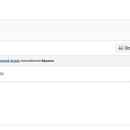
Пе
очной дозор
пользователя
Крыска
сь