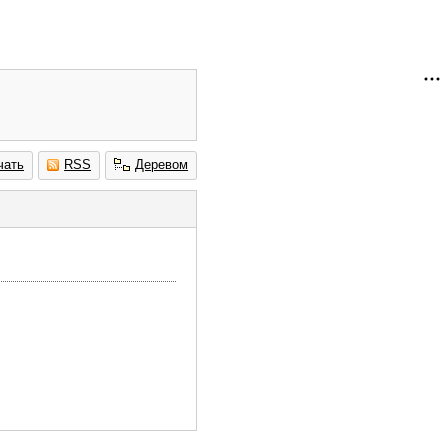
чать
RSS
Деревом