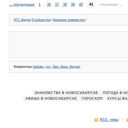
1
..
36
37
38
39
40
41
←
предыдущая
следующая
→
НГС.Форум
/
Сообщества
/
Бешеные знакомства
/
Модераторы:
Sоbоlev
,
yxx
,
Эми_Фара_Фаулер
ЗНАКОМСТВА В НОВОСИБИРСКЕ
ПОГОДА В 
АФИША В НОВОСИБИРСКЕ
ГОРОСКОП
КУРСЫ ВА
RSS: темы