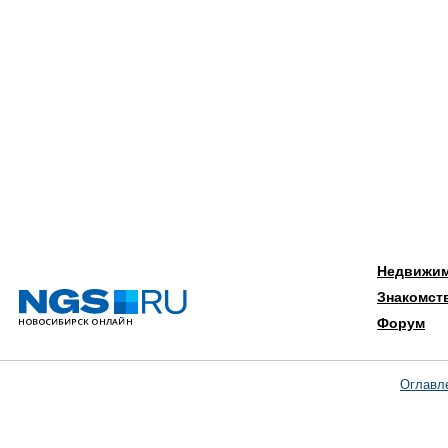
Недвижи
Знакомст
Форум
Оглавл