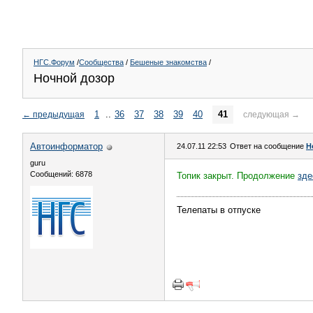
НГС.Форум
/
Сообщества
/
Бешеные знакомства
/
Ночной дозор
1
..
36
37
38
39
40
41
←
предыдущая
следующая
→
Автоинформатор
24.07.11 22:53
Ответ на сообщение
Н
guru
Сообщений: 6878
Топик закрыт. Продолжение
зде
Телепаты в отпуске