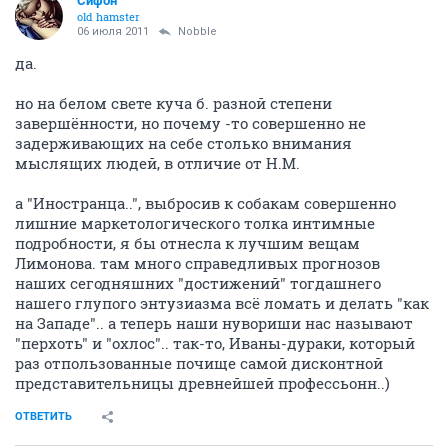
Сифон
old hamster
06 июля 2011
Nobble
да.
но на белом свете куча б. разной степени
завершённости, но почему -то совершенно не
задерживающих на себе столько внимания
мыслящих людей, в отличие от Н.М.
а "Иностранца..", выбросив к собакам совершенно
лишние маркетологического толка интимные
подробности, я бы отнесла к лучшим вещам
Лимонова. там много справедливых прогнозов
наших сегодняшних "достижений" тогдашнего
нашего глупого энтузиазма всё ломать и делать "как
на Западе".. а теперь наши нувориши нас называют
"перхоть" и "охлос".. так-то, Иваны-дураки, который
раз отпользованные почище самой дисконтной
представительницы древнейшей профессьонн..)
ОТВЕТИТЬ