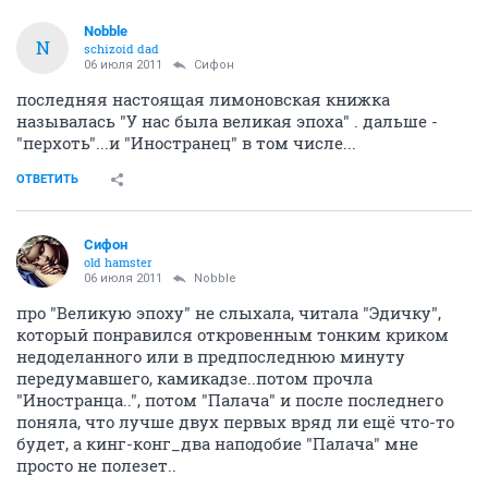
Nobble
N
schizoid dad
06 июля 2011
Сифон
последняя настоящая лимоновская книжка
называлась "У нас была великая эпоха" . дальше -
"перхоть"...и "Иностранец" в том числе...
ОТВЕТИТЬ
Сифон
old hamster
06 июля 2011
Nobble
про "Великую эпоху" не слыхала, читала "Эдичку",
который понравился откровенным тонким криком
недоделанного или в предпоследнюю минуту
передумавшего, камикадзе..потом прочла
"Иностранца..", потом "Палача" и после последнего
поняла, что лучше двух первых вряд ли ещё что-то
будет, а кинг-конг_два наподобие "Палача" мне
просто не полезет..