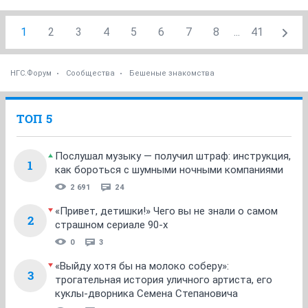
1
2
3
4
5
6
7
8
...
41
НГС.Форум
Сообщества
Бешеные знакомства
ТОП 5
Послушал музыку — получил штраф: инструкция,
1
как бороться с шумными ночными компаниями
2 691
24
«Привет, детишки!» Чего вы не знали о самом
2
страшном сериале 90-х
0
3
«Выйду хотя бы на молоко соберу»:
3
трогательная история уличного артиста, его
куклы-дворника Семена Степановича