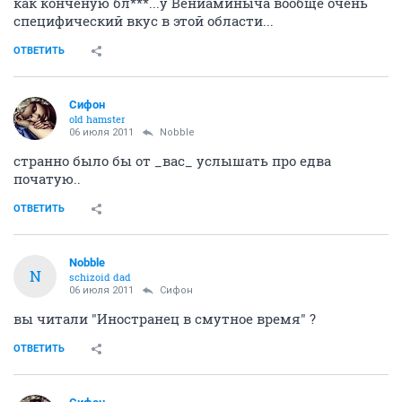
как конченую бл***...у Вениаминыча вообще очень
специфический вкус в этой области...
ОТВЕТИТЬ
Сифон
old hamster
06 июля 2011
Nobble
странно было бы от _вас_ услышать про едва
початую..
ОТВЕТИТЬ
Nobble
N
schizoid dad
06 июля 2011
Сифон
вы читали "Иностранец в смутное время" ?
ОТВЕТИТЬ