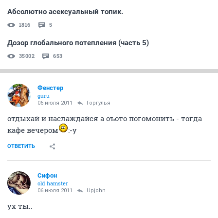
Абсолютно асексуальный топик.
1816
5
Дозор глобального потепления (часть 5)
35002
653
Фенстер
guru
06 июля 2011
Горгулья
отдыхай и наслаждайся а оъото погомонить - тогда
кафе вечером
:-y
ОТВЕТИТЬ
Сифон
old hamster
06 июля 2011
Upjohn
ух ты..