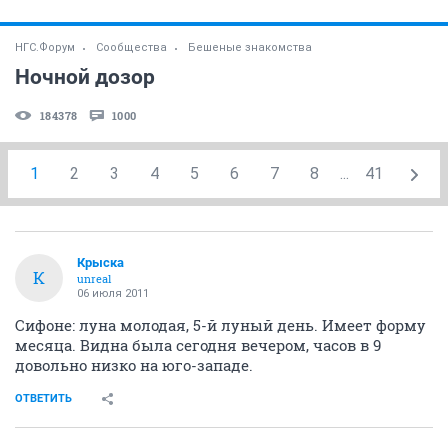
НГС.Форум
Сообщества
Бешеные знакомства
Ночной дозор
184378
1000
1
2
3
4
5
6
7
8
...
41
Крыска
К
unreal
06 июля 2011
Сифоне: луна молодая, 5-й луный день. Имеет форму
месяца. Видна была сегодня вечером, часов в 9
довольно низко на юго-западе.
ОТВЕТИТЬ