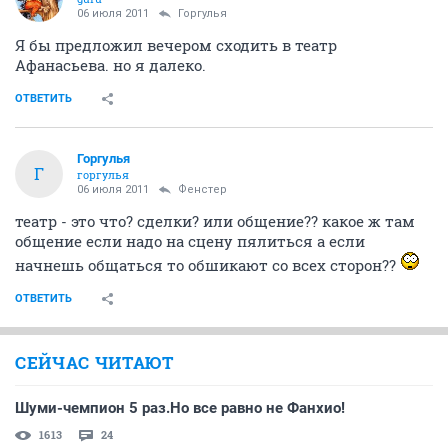
06 июля 2011
Горгулья
Я бы предложил вечером сходить в театр
Афанасьева. но я далеко.
ОТВЕТИТЬ
Горгулья
Г
горгулья
06 июля 2011
Фенстер
театр - это что? сделки? или общение?? какое ж там
общение если надо на сцену пялиться а если
начнешь общаться то обшикают со всех сторон??
ОТВЕТИТЬ
СЕЙЧАС ЧИТАЮТ
Шуми-чемпион 5 раз.Но все равно не Фанхио!
1613
24