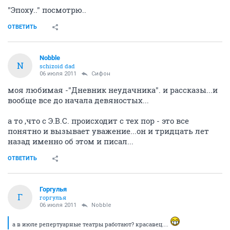
"Эпоху.." посмотрю..
ОТВЕТИТЬ
Nobble
N
schizoid dad
06 июля 2011
Сифон
моя любимая -"Дневник неудачника". и рассказы...и
вообще все до начала девяностых...
а то ,что с Э.В.С. происходит с тех пор - это все
понятно и вызывает уважение...он и тридцать лет
назад именно об этом и писал...
ОТВЕТИТЬ
Горгулья
Г
горгулья
06 июля 2011
Nobble
а в июле репертуарные театры работают? красавец....