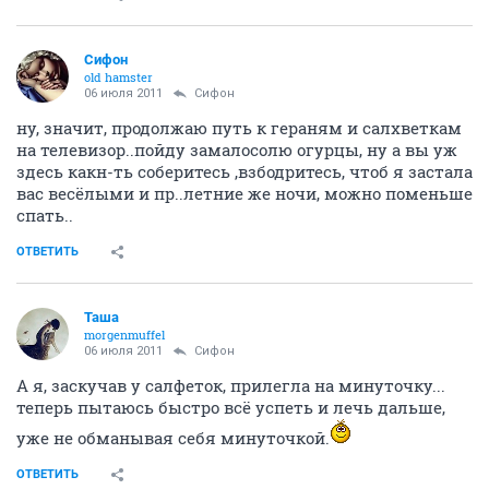
Сифон
old hamster
06 июля 2011
Сифон
ну, значит, продолжаю путь к гераням и салхветкам
на телевизор..пойду замалосолю огурцы, ну а вы уж
здесь какн-ть соберитесь ,взбодритесь, чтоб я застала
вас весёлыми и пр..летние же ночи, можно поменьше
спать..
ОТВЕТИТЬ
Таша
morgenmuffel
06 июля 2011
Сифон
А я, заскучав у салфеток, прилегла на минуточку...
теперь пытаюсь быстро всё успеть и лечь дальше,
уже не обманывая себя минуточкой.
ОТВЕТИТЬ