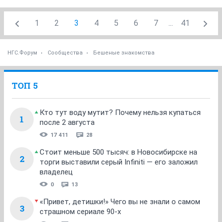
1
2
3
4
5
6
7
...
41
НГС.Форум
Сообщества
Бешеные знакомства
ТОП 5
Кто тут воду мутит? Почему нельзя купаться
1
после 2 августа
17 411
28
Стоит меньше 500 тысяч: в Новосибирске на
2
торги выставили серый Infiniti — его заложил
владелец
0
13
«Привет, детишки!» Чего вы не знали о самом
3
страшном сериале 90-х