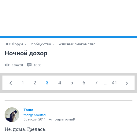
НГС.Форум
Сообщества
Бешеные знакомства
Ночной дозор
184231
1000
1
2
3
4
5
6
7
...
41
Таша
morgenmuffel
08 июля 2011
БарагозниК
Не, дома. Грелась.