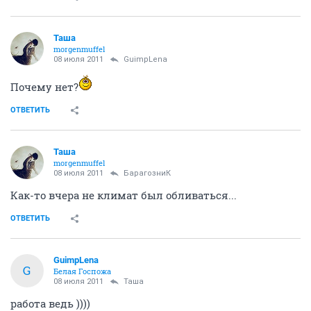
Таша
morgenmuffel
08 июля 2011
GuimpLena
Почему нет?
ОТВЕТИТЬ
Таша
morgenmuffel
08 июля 2011
БарагозниК
Как-то вчера не климат был обливаться...
ОТВЕТИТЬ
GuimpLena
G
Белая Госпожа
08 июля 2011
Таша
работа ведь ))))