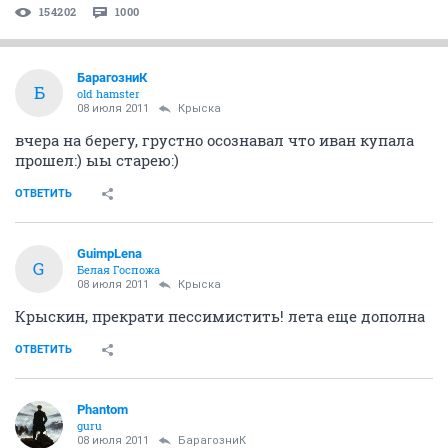
154202
1000
БарагозниК
Б
old hamster
08 июля 2011
Крыска
вчера на берегу, грустно осознавал что иван купала
прошел:) ыы старею:)
ОТВЕТИТЬ
GuimpLena
G
Белая Госпожа
08 июля 2011
Крыска
Крыскин, прекрати пессимистить! лета еще дополна
ОТВЕТИТЬ
Phantom
guru
08 июля 2011
БарагозниК