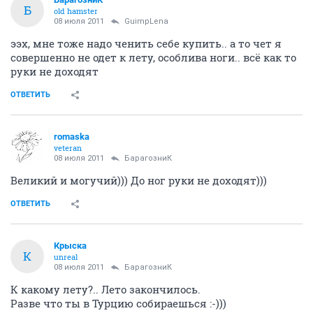
Б
old hamster
08 июля 2011
GuimpLena
ээх, мне тоже надо ченить себе купить.. а то чет я
совершенно не одет к лету, особлива ноги.. всё как то
руки не доходят
ОТВЕТИТЬ
romaska
veteran
08 июля 2011
БарагозниК
Великий и могучий))) До ног руки не доходят)))
ОТВЕТИТЬ
Крыска
К
unreal
08 июля 2011
БарагозниК
К какому лету?.. Лето закончилось.
Разве что ты в Турцию собираешься :-)))