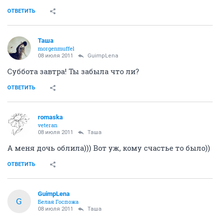
ОТВЕТИТЬ
Таша
morgenmuffel
08 июля 2011
GuimpLena
Суббота завтра! Ты забыла что ли?
ОТВЕТИТЬ
romaska
veteran
08 июля 2011
Таша
А меня дочь облила))) Вот уж, кому счастье то было))
ОТВЕТИТЬ
GuimpLena
G
Белая Госпожа
08 июля 2011
Таша