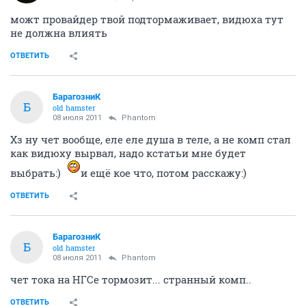
можт провайдер твой подтормаживает, видюха тут
не должна влиять
ОТВЕТИТЬ
БарагозниК
Б
old hamster
08 июля 2011
Phantom
Хз ну чет вообще, еле еле душа в теле, а не комп стал
как видюху вырвал, надо кстатьи мне будет
выбрать:)
и ещё кое что, потом расскажу:)
ОТВЕТИТЬ
БарагозниК
Б
old hamster
08 июля 2011
Phantom
чет тока на НГСе тормозит... странный комп..
ОТВЕТИТЬ