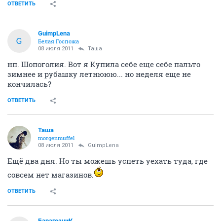
ОТВЕТИТЬ
GuimpLena
G
Белая Госпожа
08 июля 2011
Таша
нп. Шопоголия. Вот я Купила себе еще себе пальто
зимнее и рубашку летнююю... но неделя еще не
кончилась?
ОТВЕТИТЬ
Таша
morgenmuffel
08 июля 2011
GuimpLena
Ещё два дня. Но ты можешь успеть уехать туда, где
совсем нет магазинов.
ОТВЕТИТЬ
БарагозниК