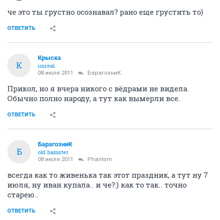
че это ты грустно осознавал? рано еще грустить то)
ОТВЕТИТЬ
Крыска
К
unreal
08 июля 2011
БарагозниК
Прикол, но я вчера никого с вёдрами не видела.
Обычно полно народу, а тут как вымерли все.
ОТВЕТИТЬ
БарагозниК
Б
old hamster
08 июля 2011
Phantom
всегда как то живенька так этот праздник, а тут ну 7
июля, ну иван купала.. и че?:) как то так.. точно
старею..
ОТВЕТИТЬ