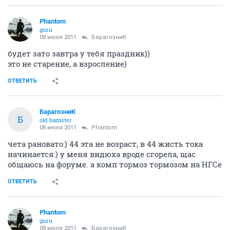
Phantom
guru
08 июля 2011
БарагозниК
будет зато завтра у тебя праздник))
это не старение, а взросление)
ОТВЕТИТЬ
БарагозниК
Б
old hamster
08 июля 2011
Phantom
чета рановато:) 44 эта не возраст, в 44 жисть тока
начинается:) у меня видюха вроде сгорела, щас
общаюсь на форуме. а комп тормоз тормозом на НГСе
ОТВЕТИТЬ
Phantom
guru
08 июля 2011
БарагозниК