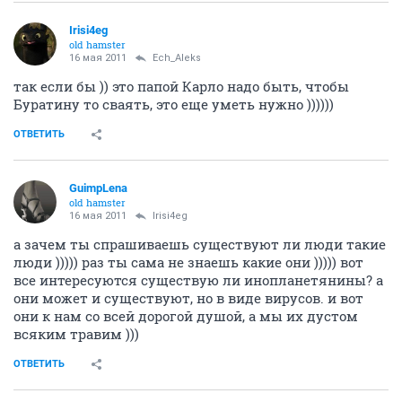
Irisi4eg
old hamster
16 мая 2011
Ech_Aleks
так если бы )) это папой Карло надо быть, чтобы
Буратину то сваять, это еще уметь нужно ))))))
ОТВЕТИТЬ
GuimpLеna
old hamster
16 мая 2011
Irisi4eg
а зачем ты спрашиваешь существуют ли люди такие
люди ))))) раз ты сама не знаешь какие они ))))) вот
все интересуются существую ли инопланетянины? а
они может и существуют, но в виде вирусов. и вот
они к нам со всей дорогой душой, а мы их дустом
всяким травим )))
ОТВЕТИТЬ