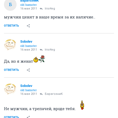
БарагозниК
Б
old hamster
16 мая 2011
Irisi4eg
мужчин ценят в наше время за их наличие..
ОТВЕТИТЬ
Sobolev
old hamster
16 мая 2011
Irisi4eg
Да, но я женат
ОТВЕТИТЬ
Sobolev
old hamster
16 мая 2011
БарагозниК
Не мужчин, а трепачей, вроде тебя.
ОТВЕТИТЬ