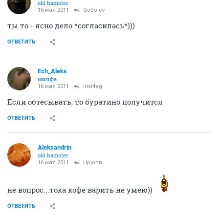
old hamster
16 мая 2011
Sobolev
ты то - ясно дело *согласилась*)))
ОТВЕТИТЬ
Ech_Aleks
минфа
16 мая 2011
Irisi4eg
Если обтесывать, то буратино получится
ОТВЕТИТЬ
Aleksandrin
old hamster
16 мая 2011
Upjohn
не вопрос...тока кофе варить не умею))
ОТВЕТИТЬ