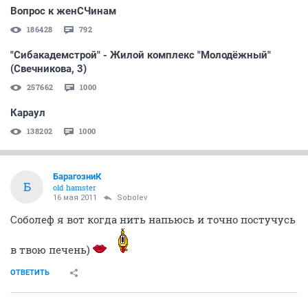
Вопрос к женСЧинам
186428
792
"Сибакадемстрой" - Жилой комплекс "Молодёжный"
(Свечникова, 3)
257662
1000
Караул
138202
1000
БарагозниК
Б
old hamster
16 мая 2011
Sobolev
Соболеф я вот когда нить напьюсь и точно постучусь
в твою печень)
ОТВЕТИТЬ