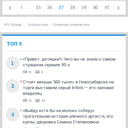
1
...
35
36
37
38
39
40
41
НГС.Форум
Сообщества
Бешеные знакомства
ТОП 5
«Привет, детишки!» Чего вы не знали о самом
1
страшном сериале 90-х
0
3
Стоит меньше 500 тысяч: в Новосибирске на
2
торги выставили серый Infiniti — его заложил
владелец
0
13
«Выйду хотя бы на молоко соберу»:
3
трогательная история уличного артиста, его
куклы-дворника Семена Степановича