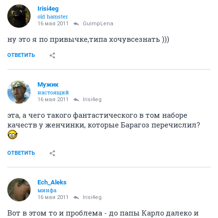
Irisi4eg
old hamster
16 мая 2011
GuimpLеna
ну это я по привычке,типа хочувсезнать )))
ОТВЕТИТЬ
Мужик
настоящий
16 мая 2011
Irisi4eg
эта, а чего такого фантастического в том наборе
качеств у женчинки, которые Барагоз перечислил?
ОТВЕТИТЬ
Ech_Aleks
минфа
16 мая 2011
Irisi4eg
Вот в этом то и проблема - до папы Карло далеко и