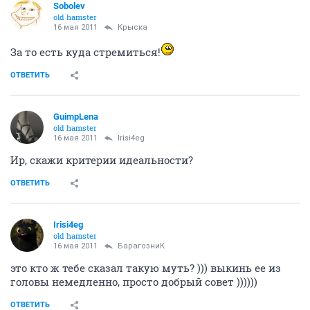
Sobolev
old hamster
16 мая 2011
Крыска
За то есть куда стремиться!
ОТВЕТИТЬ
GuimpLеna
old hamster
16 мая 2011
Irisi4eg
Ир, скажи критерии идеальности?
ОТВЕТИТЬ
Irisi4eg
old hamster
16 мая 2011
БарагозниК
это кто ж тебе сказал такую муть? ))) выкинь ее из
головы немедленно, просто добрый совет ))))))
ОТВЕТИТЬ