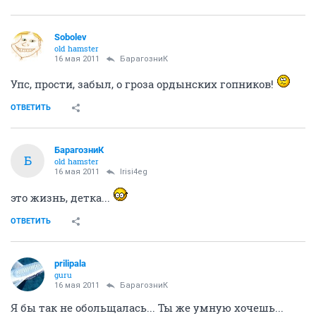
Sobolev
old hamster
16 мая 2011
БарагозниК
Упс, прости, забыл, о гроза ордынских гопников!
ОТВЕТИТЬ
БарагозниК
Б
old hamster
16 мая 2011
Irisi4eg
это жизнь, детка...
ОТВЕТИТЬ
prilipala
guru
16 мая 2011
БарагозниК
Я бы так не обольщалась... Ты же умную хочешь...