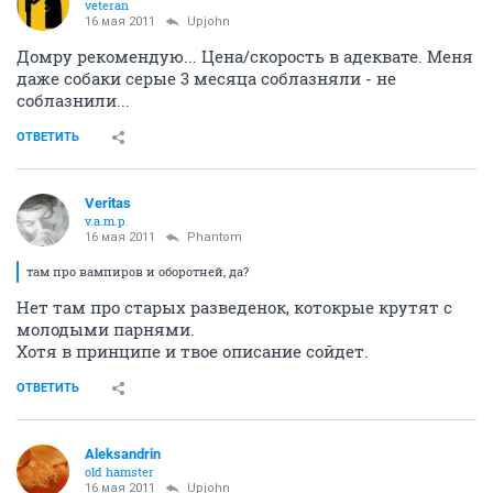
veteran
16 мая 2011
Upjohn
Домру рекомендую... Цена/скорость в адеквате. Меня
даже собаки серые 3 месяца соблазняли - не
соблазнили...
ОТВЕТИТЬ
Veritas
v.a.m.p.
16 мая 2011
Phantom
там про вампиров и оборотней, да?
Нет там про старых разведенок, котокрые крутят с
молодыми парнями.
Хотя в принципе и твое описание сойдет.
ОТВЕТИТЬ
Aleksandrin
old hamster
16 мая 2011
Upjohn