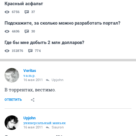
Красный асфальт
6756
37
Подскажите, за сколько можно разработать портал?
4406
30
Где бы мне добыть 2 млн долларов?
152876
774
Veritas
v.a.m.p.
16 мая 2011
Upjohn
В торрентах, вестимо.
ОТВЕТИТЬ
Upjohn
универсальный маньяк
16 мая 2011
Sauron