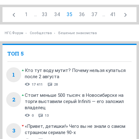
1
...
33
34
35
36
37
...
41
НГС.Форум
Сообщества
Бешеные знакомства
ТОП 5
Кто тут воду мутит? Почему нельзя купаться
1
после 2 августа
17 411
28
Стоит меньше 500 тысяч: в Новосибирске на
2
торги выставили серый Infiniti — его заложил
владелец
0
13
«Привет, детишки!» Чего вы не знали о самом
3
страшном сериале 90-х