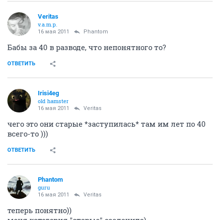
Veritas
v.a.m.p.
16 мая 2011
Phantom
Бабы за 40 в разводе, что непонятного то?
ОТВЕТИТЬ
Irisi4eg
old hamster
16 мая 2011
Veritas
чего это они старые *заступилась* там им лет по 40
всего-то )))
ОТВЕТИТЬ
Phantom
guru
16 мая 2011
Veritas
теперь понятно))
меня категория "старые" озадачила)