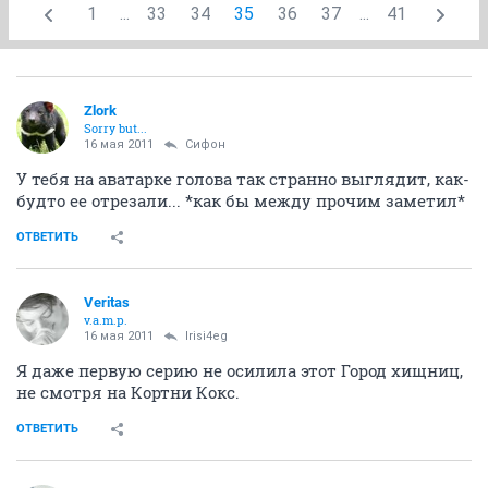
1
...
33
34
35
36
37
...
41
Zlork
Sorry but...
16 мая 2011
Сифон
У тебя на аватарке голова так странно выглядит, как-
будто ее отрезали... *как бы между прочим заметил*
ОТВЕТИТЬ
Veritas
v.a.m.p.
16 мая 2011
Irisi4eg
Я даже первую серию не осилила этот Город хищниц,
не смотря на Кортни Кокс.
ОТВЕТИТЬ