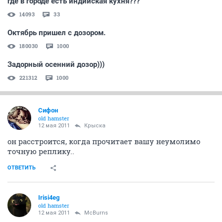
где в городе есть индийская кухня???
14093
33
Октябрь пришел с дозором.
180030
1000
Задорный осенний дозор)))
221312
1000
Сифон
old hamster
12 мая 2011
Крыска
он расстроится, когда прочитает вашу неумолимо
точную реплику..
ОТВЕТИТЬ
Irisi4eg
old hamster
12 мая 2011
McBurns