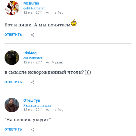
McBurns
gold Няmster
12 мая 2011
Irisi4eg
Вот и пиши. А мы почитаем
ОТВЕТИТЬ
Irisi4eg
old hamster
12 мая 2011
Мужик
в смысле новорожденный чтоли? ))))
ОТВЕТИТЬ
Отец Тук
Рыльце в пушку
12 мая 2011
Irisi4eg
"На пенсию уходит"
ОТВЕТИТЬ