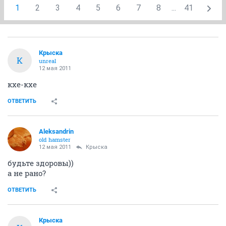
1
2
3
4
5
6
7
8
...
41
Крыска
К
unreal
12 мая 2011
кхе-кхе
ОТВЕТИТЬ
Aleksandrin
old hamster
12 мая 2011
Крыска
будьте здоровы))
а не рано?
ОТВЕТИТЬ
Крыска