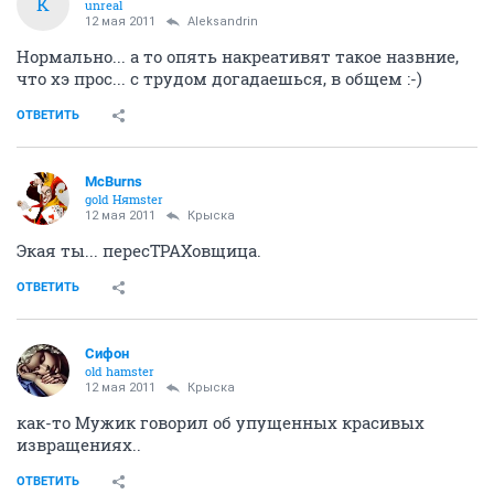
К
unreal
12 мая 2011
Aleksandrin
Нормально... а то опять накреативят такое назвние,
что хэ прос... с трудом догадаешься, в общем :-)
ОТВЕТИТЬ
McBurns
gold Няmster
12 мая 2011
Крыска
Экая ты... пересТРАХовщица.
ОТВЕТИТЬ
Сифон
old hamster
12 мая 2011
Крыска
как-то Мужик говорил об упущенных красивых
извращениях..
ОТВЕТИТЬ