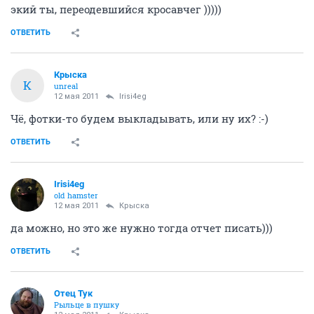
экий ты, переодевшийся кросавчег )))))
ОТВЕТИТЬ
Крыска
К
unreal
12 мая 2011
Irisi4eg
Чё, фотки-то будем выкладывать, или ну их? :-)
ОТВЕТИТЬ
Irisi4eg
old hamster
12 мая 2011
Крыска
да можно, но это же нужно тогда отчет писать)))
ОТВЕТИТЬ
Отец Тук
Рыльце в пушку