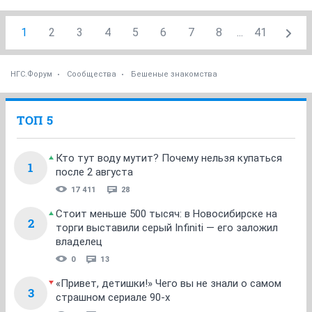
1
2
3
4
5
6
7
8
...
41
НГС.Форум
Сообщества
Бешеные знакомства
ТОП 5
Кто тут воду мутит? Почему нельзя купаться
1
после 2 августа
17 411
28
Стоит меньше 500 тысяч: в Новосибирске на
2
торги выставили серый Infiniti — его заложил
владелец
0
13
«Привет, детишки!» Чего вы не знали о самом
3
страшном сериале 90-х