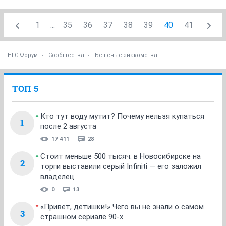
1
...
35
36
37
38
39
40
41
НГС.Форум
Сообщества
Бешеные знакомства
ТОП 5
Кто тут воду мутит? Почему нельзя купаться
1
после 2 августа
17 411
28
Стоит меньше 500 тысяч: в Новосибирске на
2
торги выставили серый Infiniti — его заложил
владелец
0
13
«Привет, детишки!» Чего вы не знали о самом
3
страшном сериале 90-х