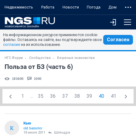
Недвижимость
Работа
Новости
Погода
Дом
На информационном ресурсе применяются cookie-
Согласен
файлы. Оставаясь на сайте, вы подтверждаете свое
согласие
на их использование.
НГС.Форум
Сообщества
Бешеные знакомства
Польза от БЗ (часть 6)
183400
1000
1
...
35
36
37
38
39
40
41
Кью
К
old hamster
18 июля 2011
Шлёндра