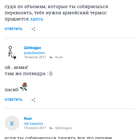
судя по объемам, которые ты собираешься
перевозить, тебе нужен армейский термос
продается
здесь
ОТВЕТИТЬ
Шлёндра
grandmother
18 июля 2011
Кью
ой...мама!
там же полведра :-))
пасиб
ОТВЕТИТЬ
Кью
К
old hamster
18 июля 2011
Шлёндра
если ты собираешься тащить все это пешим