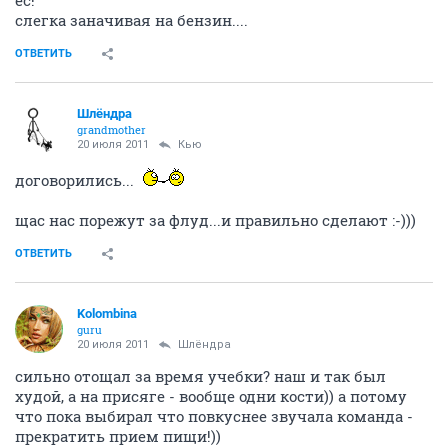
ес!
слегка заначивая на бензин....
ОТВЕТИТЬ
Шлёндра
grandmother
20 июля 2011
Кью
договорились...
щас нас порежут за флуд...и правильно сделают :-)))
ОТВЕТИТЬ
Kolombina
guru
20 июля 2011
Шлёндра
сильно отощал за время учебки? наш и так был
худой, а на присяге - вообще одни кости)) а потому
что пока выбирал что повкуснее звучала команда -
прекратить прием пищи!))