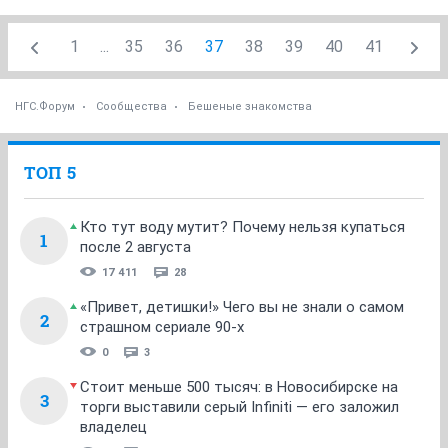
1
...
35
36
37
38
39
40
41
НГС.Форум
Сообщества
Бешеные знакомства
ТОП 5
Кто тут воду мутит? Почему нельзя купаться
1
после 2 августа
17 411
28
«Привет, детишки!» Чего вы не знали о самом
2
страшном сериале 90-х
0
3
Стоит меньше 500 тысяч: в Новосибирске на
3
торги выставили серый Infiniti — его заложил
владелец