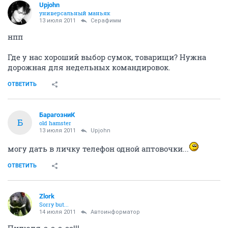
Upjohn
универсальный маньяк
13 июля 2011
Серафимм
нпп
Где у нас хороший выбор сумок, товарищи? Нужна
дорожная для недельных командировок.
ОТВЕТИТЬ
БарагозниК
Б
old hamster
13 июля 2011
Upjohn
могу дать в личку телефон одной аптовочки...
ОТВЕТИТЬ
Zlork
Sorry but...
14 июля 2011
Автоинформатор
Пилюля-а-а-а-аа!!!