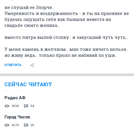
не слушай ее Злорче..
Умеренность и воздержанность - и ты на празнике не
будешь ощущать себя как бывшая невеста на
свадьбе своего жениха...
вместо литра выпей стопку.. и закусывай чуть чуть..
У меня камень в желчном.. мне тоже ничего нельзя..
но живу ведь.. только брюхо не набивай по уши..
ОТВЕТИТЬ
СЕЙЧАС ЧИТАЮТ
Радио АФ
3518
54
Город Часов
4173
25