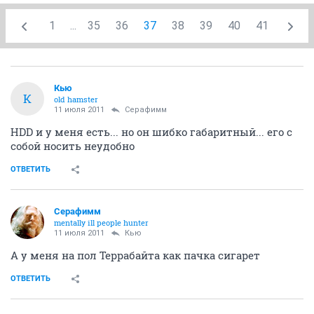
1
...
35
36
37
38
39
40
41
Кью
К
old hamster
11 июля 2011
Серафимм
HDD и у меня есть... но он шибко габаритный... его с
собой носить неудобно
ОТВЕТИТЬ
Серафимм
mentally ill people hunter
11 июля 2011
Кью
А у меня на пол Террабайта как пачка сигарет
ОТВЕТИТЬ