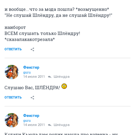
и вообще...что за мода пошла? *возмущенно*
"Не слушай Шлёндру, да не слушай Шлёндру!"
наиборот
ВСЕМ слушать только Шлёндру!
*сказалакакотрезала*
ОТВЕТИТЬ
Фенстер
guru
14 июля 2011
Шлёндра
Слушаю Вас, ШЛЁНДРА!
ОТВЕТИТЬ
Фенстер
guru
14 июля 2011
Шлёндра
Кстати Кьюпа там ролик нашла про котенка - ну