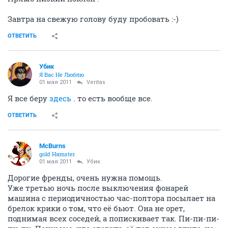
Завтра на свежую голову буду пробовать :-)
ОТВЕТИТЬ
Убик
Я Вас Не Люблю
01 мая 2011
Veritas
Я все беру
здесь
. то есть вообще все.
ОТВЕТИТЬ
McBurns
gold Няmster
01 мая 2011
Убик
Дорогие френды, очень нужна помощь.
Уже третью ночь после выключения фонарей
машина с периодичностью час-полтора посылает на
брелок крики о том, что её бьют. Она не орет,
поднимая всех соседей, а попискивает так. Пи-пи-пи-