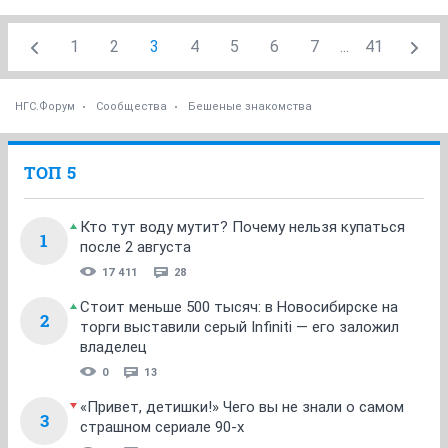
1
2
3
4
5
6
7
...
41
НГС.Форум
Сообщества
Бешеные знакомства
ТОП 5
Кто тут воду мутит? Почему нельзя купаться
1
после 2 августа
17 411
28
Стоит меньше 500 тысяч: в Новосибирске на
2
торги выставили серый Infiniti — его заложил
владелец
0
13
«Привет, детишки!» Чего вы не знали о самом
3
страшном сериале 90-х