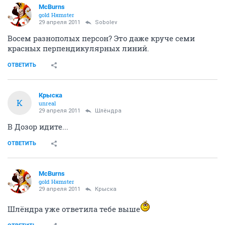
McBurns
gold Няmster
29 апреля 2011
Sobolev
Восем разнополых персон? Это даже круче семи
красных перпендикулярных линий.
ОТВЕТИТЬ
Крыска
К
unreal
29 апреля 2011
Шлёндра
В Дозор идите...
ОТВЕТИТЬ
McBurns
gold Няmster
29 апреля 2011
Крыска
Шлёндра уже ответила тебе выше