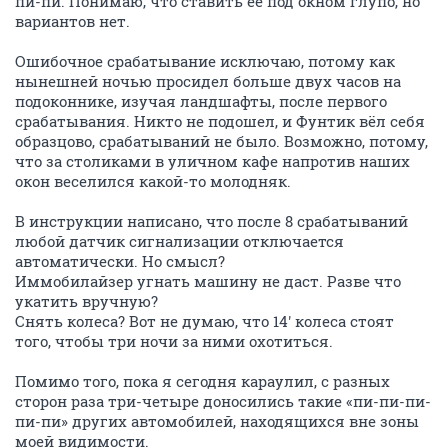
пи-пи. Понимаю, что ставить её под окном глупо, но
вариантов нет.
Ошибочное срабатывание исключаю, потому как
нынешней ночью просидел больше двух часов на
подоконнике, изучая ландшафты, после первого
срабатывания. Никто не подошел, и Фунтик вёл себя
образцово, срабатываний не было. Возможно, потому,
что за столиками в уличном кафе напротив наших
окон веселился какой-то молодняк.
В инструкции написано, что после 8 срабатываний
любой датчик сигнализации отключается
автоматически. Но смысл?
Иммобилайзер угнать машину не даст. Разве что
укатить вручную?
Снять колеса? Вот не думаю, что 14' колеса стоят
того, чтобы три ночи за ними охотиться.
Помимо того, пока я сегодня караулил, с разных
сторон раза три-четыре доносились такие «пи-пи-пи-
пи-пи» других автомобилей, находящихся вне зоны
моей видимости.