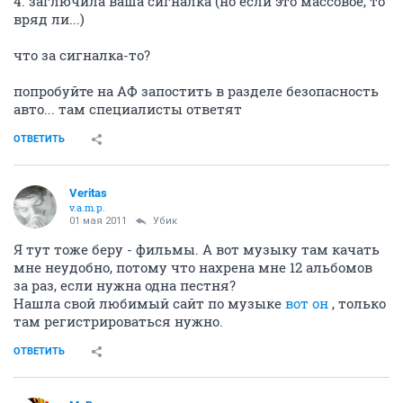
4. заглючила ваша сигналка (но если это массовое, то
вряд ли...)
что за сигналка-то?
попробуйте на АФ запостить в разделе безопасность
авто... там специалисты ответят
ОТВЕТИТЬ
Veritas
v.a.m.p.
01 мая 2011
Убик
Я тут тоже беру - фильмы. А вот музыку там качать
мне неудобно, потому что нахрена мне 12 альбомов
за раз, если нужна одна пестня?
Нашла свой любимый сайт по музыке
вот он
, только
там регистрироваться нужно.
ОТВЕТИТЬ