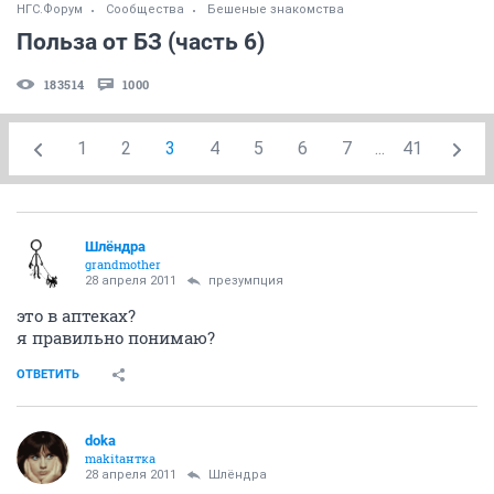
НГС.Форум
Сообщества
Бешеные знакомства
Польза от БЗ (часть 6)
183514
1000
1
2
3
4
5
6
7
...
41
Шлёндра
grandmother
28 апреля 2011
презумпция
это в аптеках?
я правильно понимаю?
ОТВЕТИТЬ
doka
makitaнтка
28 апреля 2011
Шлёндра