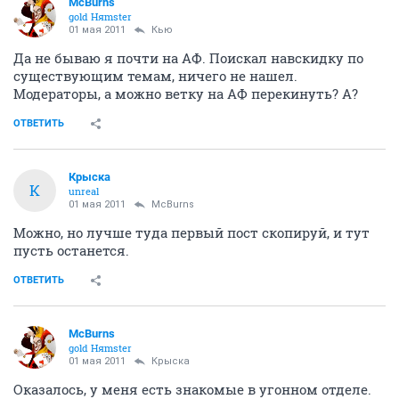
McBurns
gold Няmster
01 мая 2011
Кью
Да не бываю я почти на АФ. Поискал навскидку по
существующим темам, ничего не нашел.
Модераторы, а можно ветку на АФ перекинуть? А?
ОТВЕТИТЬ
Крыска
К
unreal
01 мая 2011
McBurns
Можно, но лучше туда первый пост скопируй, и тут
пусть останется.
ОТВЕТИТЬ
McBurns
gold Няmster
01 мая 2011
Крыска
Оказалось, у меня есть знакомые в угонном отделе.