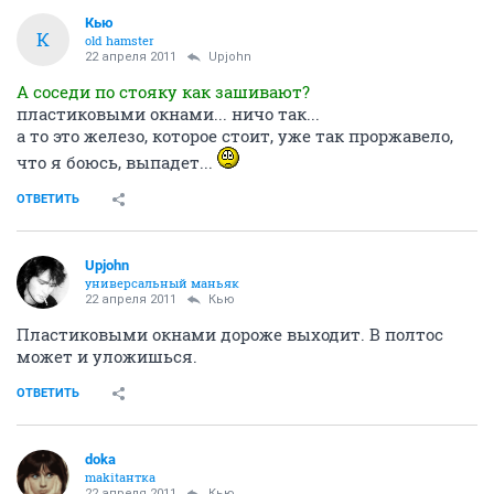
Кью
К
old hamster
22 апреля 2011
Upjohn
А соседи по стояку как зашивают?
пластиковыми окнами... ничо так...
а то это железо, которое стоит, уже так проржавело,
что я боюсь, выпадет...
ОТВЕТИТЬ
Upjohn
универсальный маньяк
22 апреля 2011
Кью
Пластиковыми окнами дороже выходит. В полтос
может и уложишься.
ОТВЕТИТЬ
doka
makitaнтка
22 апреля 2011
Кью