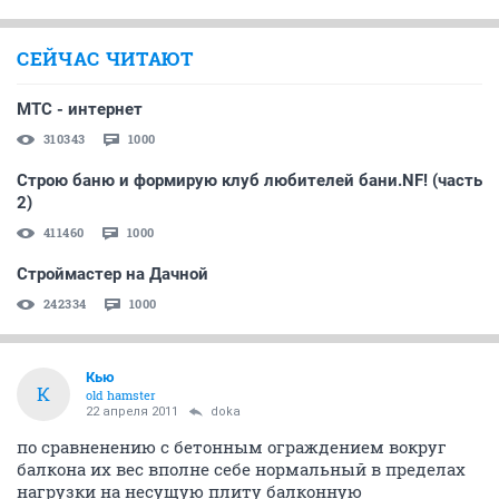
СЕЙЧАС ЧИТАЮТ
МТС - интернет
310343
1000
Строю баню и формирую клуб любителей бани.NF! (часть
2)
411460
1000
Строймастер на Дачной
242334
1000
Кью
К
old hamster
22 апреля 2011
doka
по сравненению с бетонным ограждением вокруг
балкона их вес вполне себе нормальный в пределах
нагрузки на несущую плиту балконную