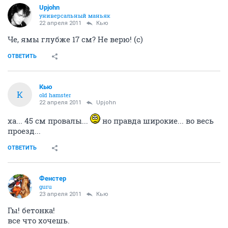
Upjohn
универсальный маньяк
22 апреля 2011
Кью
Че, ямы глубже 17 см? Не верю! (с)
ОТВЕТИТЬ
Кью
К
old hamster
22 апреля 2011
Upjohn
ха... 45 см провалы...
но правда широкие... во весь
проезд...
ОТВЕТИТЬ
Фенстер
guru
23 апреля 2011
Кью
Гы! бетонка!
все что хочешь.