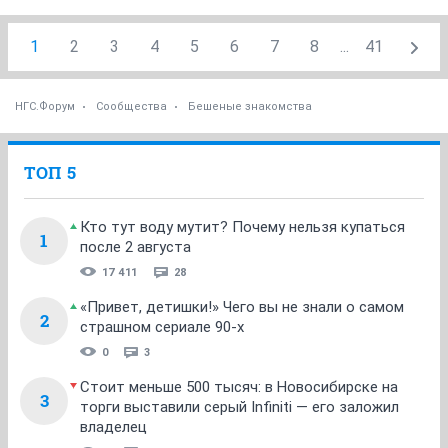
1
2
3
4
5
6
7
8
...
41
НГС.Форум
Сообщества
Бешеные знакомства
ТОП 5
Кто тут воду мутит? Почему нельзя купаться
1
после 2 августа
17 411
28
«Привет, детишки!» Чего вы не знали о самом
2
страшном сериале 90-х
0
3
Стоит меньше 500 тысяч: в Новосибирске на
3
торги выставили серый Infiniti — его заложил
владелец