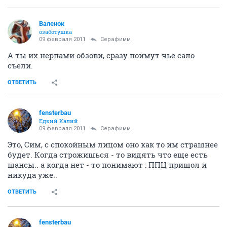
Валенок
озаботушка
09 февраля 2011
Серафимм
А ты их нерпами обзови, сразу поймут чье сало
съели.
ОТВЕТИТЬ
fensterbau
Едкий Калий
09 февраля 2011
Серафимм
Это, Сим, с спокойным лицом оно как то им страшнее
будет. Когда строжишься - то видять что еще есть
шансы.. а когда нет - то понимают : ППЦ пришол и
никуда уже..
ОТВЕТИТЬ
fensterbau