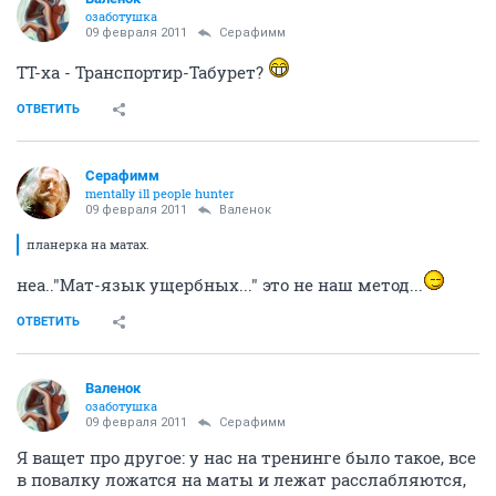
озаботушка
09 февраля 2011
Серафимм
ТТ-ха - Транспортир-Табурет?
ОТВЕТИТЬ
Серафимм
mentally ill people hunter
09 февраля 2011
Валенок
планерка на матах.
неа.."Мат-язык ущербных..." это не наш метод...
ОТВЕТИТЬ
Валенок
озаботушка
09 февраля 2011
Серафимм
Я ващет про другое: у нас на тренинге было такое, все
в повалку ложатся на маты и лежат расслабляются,