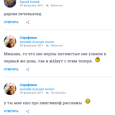
Едкий Калий
09 февраля 2011
Валенок
дарова печенькоед.
ОТВЕТИТЬ
Серафимм
mentally ill people hunter
09 февраля 2011
Валенок
Мишань..то что оне нерпы пятнистые оне узнали в
первый же день..так и жЫвут с этим теперя...
ОТВЕТИТЬ
Серафимм
mentally ill people hunter
09 февраля 2011
fensterbau
у ты мне ешо про пингвиноф расскажы
ОТВЕТИТЬ