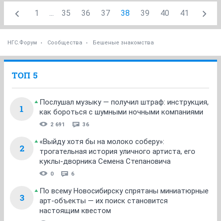
1
...
35
36
37
38
39
40
41
НГС.Форум
Сообщества
Бешеные знакомства
ТОП 5
Послушал музыку — получил штраф: инструкция,
1
как бороться с шумными ночными компаниями
2 691
36
«Выйду хотя бы на молоко соберу»:
2
трогательная история уличного артиста, его
куклы-дворника Семена Степановича
0
6
По всему Новосибирску спрятаны миниатюрные
3
арт-объекты — их поиск становится
настоящим квестом