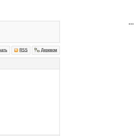
чать
RSS
Деревом