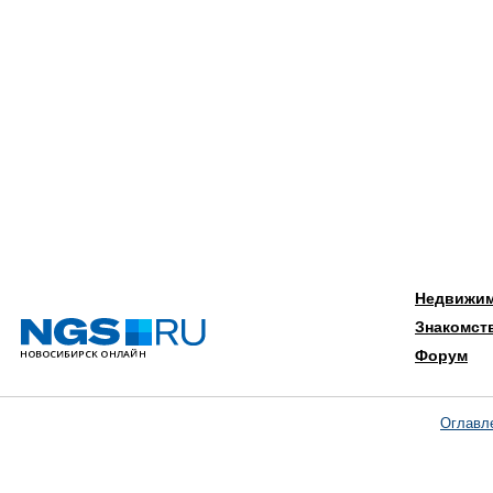
Недвижи
Знакомст
Форум
Оглавл