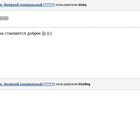
e: Дневной нормальный (????)
пользователя
doka
)))))
и становятся добрее ))) (с)
e: Дневной нормальный (????)
пользователя
Irisi4eg