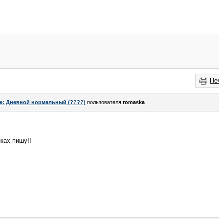
Пе
e: Дневной нормальный (????)
пользователя
romaska
ах пишу!!