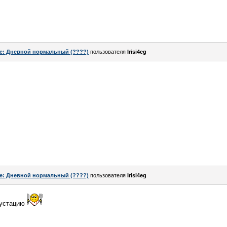
e: Дневной нормальный (????)
пользователя
Irisi4eg
e: Дневной нормальный (????)
пользователя
Irisi4eg
егустацию