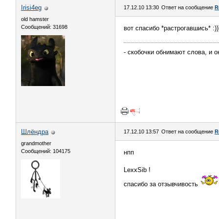
Irisi4eg
17.12.10 13:30
Ответ на сообщение
R
old hamster
Сообщений: 31698
вот спасибо *растрогавшись* :))))
- скобочки обнимают слова, и он
Шлёндра
17.12.10 13:57
Ответ на сообщение
R
grandmother
Сообщений: 104175
нпп
LexxSib !
спасибо за отзывчивость