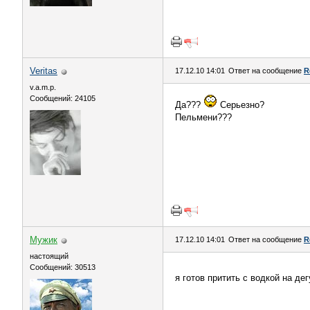
Veritas
17.12.10 14:01
Ответ на сообщение
R
v.a.m.p.
Сообщений: 24105
Да???
Серьезно?
Пельмени???
Мужик
17.12.10 14:01
Ответ на сообщение
R
настоящий
Сообщений: 30513
я готов притить с водкой на д