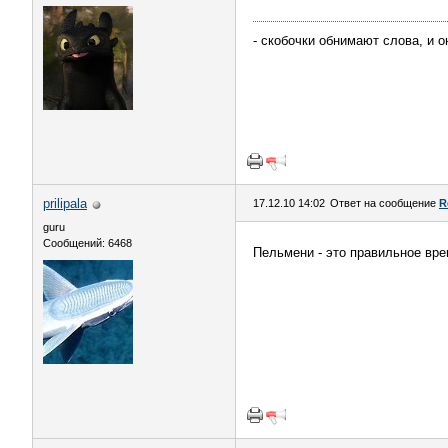
- скобочки обнимают слова, и он
prilipala
17.12.10 14:02
Ответ на сообщение
R
guru
Сообщений: 6468
Пельмени - это правильное вр