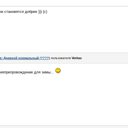
и становятся добрее ))) (с)
e: Дневной нормальный (????)
пользователя
Veritas
емяпрепровождение для зимы...