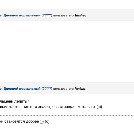
e: Дневной нормальный (????)
пользователя
Irisi4eg
e: Дневной нормальный (????)
пользователя
Veritas
льмени лепить?
выметается никак, а значит, она стоящая, мысль-то :))))
и становятся добрее ))) (с)