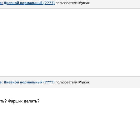
e: Дневной нормальный (????)
пользователя
Мужик
e: Дневной нормальный (????)
пользователя
Мужик
ить? Фаршик делать?