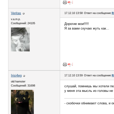
Veritas
17.12.10 13:58
Ответ на сообщение
R
v.a.m.p.
Сообщений: 24105
Дорогие мои!!!!!
Я за вами скучаю жуть как...
Irisi4eg
17.12.10 13:59
Ответ на сообщение
R
old hamster
Сообщений: 31698
слушай, помнишь мы хотели пе
у меня эта мысль из головы не 
- скобочки обнимают слова, и он