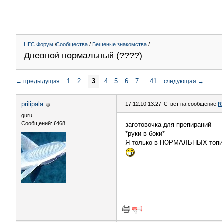
НГС.Форум
/
Сообщества
/
Бешеные знакомства
/
Дневной нормальный (????)
1
2
3
4
5
6
7
..
41
←
предыдущая
следующая
→
prilipala
17.12.10 13:27
Ответ на сообщение
R
guru
Сообщений: 6468
заготовочка для препираний
*руки в боки*
Я только в НОРМАЛЬНЫХ топик