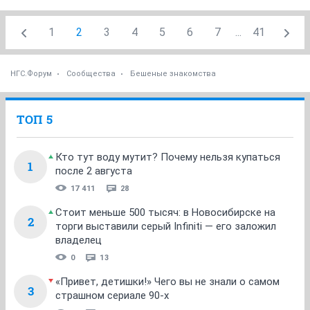
1
2
3
4
5
6
7
...
41
НГС.Форум
Сообщества
Бешеные знакомства
ТОП 5
Кто тут воду мутит? Почему нельзя купаться
1
после 2 августа
17 411
28
Стоит меньше 500 тысяч: в Новосибирске на
2
торги выставили серый Infiniti — его заложил
владелец
0
13
«Привет, детишки!» Чего вы не знали о самом
3
страшном сериале 90-х