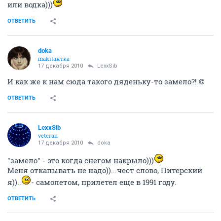
или водка)))
ОТВЕТИТЬ
doka
makitaнтка
17 декабря 2010
LexxSib
И как же к нам сюда такого дяденьку-то замело?! ©
ОТВЕТИТЬ
LexxSib
veteran
17 декабря 2010
doka
"замело" - это когда снегом накрыло)))
Меня откапывать не надо))...чест слово, Питерский
я))..
- самолетом, прилетел еще в 1991 году.
ОТВЕТИТЬ