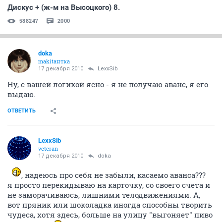
Дискус + (ж-м на Высоцкого) 8.
588247
2000
doka
makitaнтка
17 декабря 2010
LexxSib
Ну, с вашей логикой ясно - я не получаю аванс, я его
выдаю.
ОТВЕТИТЬ
LexxSib
veteran
17 декабря 2010
doka
, надеюсь про себя не забыли, касаемо аванса???
я просто перекидываю на карточку, со своего счета и
не заморачиваюсь, лишними телодвижениями. А,
вот пряник или шоколадка иногда способны творить
чудеса, хотя здесь, больше на улицу "выгоняет" пиво