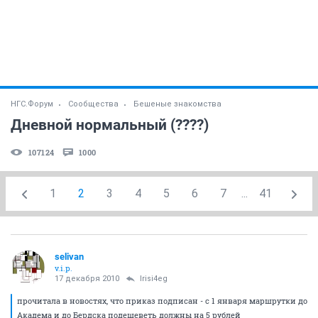
НГС.Форум
Сообщества
Бешеные знакомства
Дневной нормальный (????)
107124
1000
1
2
3
4
5
6
7
...
41
selivan
v.i.p.
17 декабря 2010
Irisi4eg
прочитала в новостях, что приказ подписан - с 1 января маршрутки до
Академа и до Бердска подешеветь должны на 5 рублей