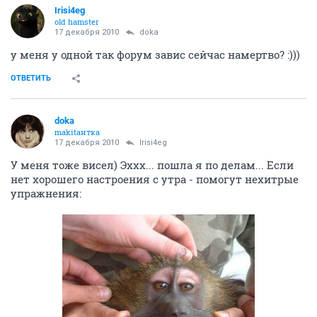
Irisi4eg
old hamster
17 декабря 2010
doka
у меня у одной так форум завис сейчас намертво? :)))
ОТВЕТИТЬ
doka
makitaнтка
17 декабря 2010
Irisi4eg
У меня тоже висел) Эххх... пошла я по делам... Если
нет хорошего настроения с утра - помогут нехитрые
упражнения: