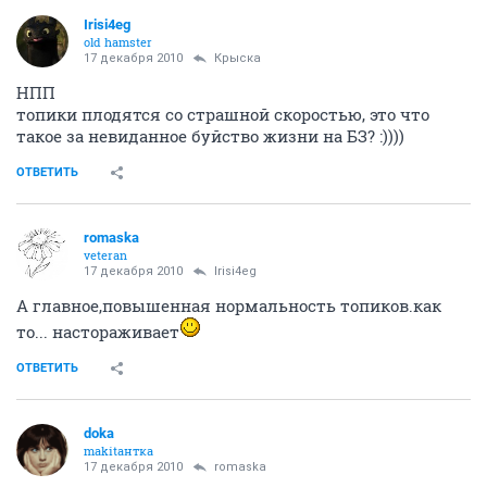
Irisi4eg
old hamster
17 декабря 2010
Крыска
НПП
топики плодятся со страшной скоростью, это что
такое за невиданное буйство жизни на БЗ? :))))
ОТВЕТИТЬ
romaska
veteran
17 декабря 2010
Irisi4eg
А главное,повышенная нормальность топиков.как
то... настораживает
ОТВЕТИТЬ
doka
makitaнтка
17 декабря 2010
romaska