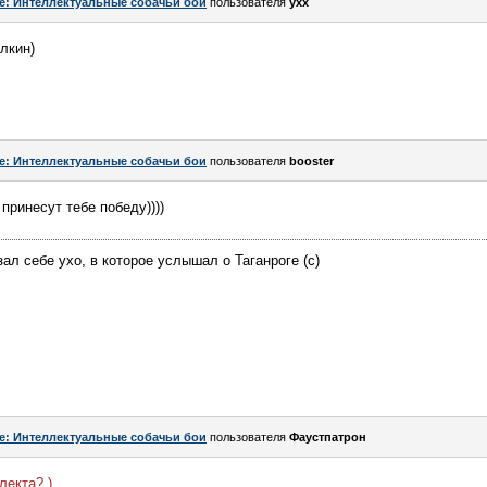
e: Интеллектуальные собачьи бои
пользователя
yxx
лкин)
e: Интеллектуальные собачьи бои
пользователя
bооster
принесут тебе победу))))
ал себе ухо, в которое услышал о Таганроге (с)
e: Интеллектуальные собачьи бои
пользователя
Фаустпатрон
лекта? )