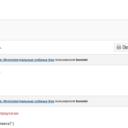
→
Пе
e: Интеллектуальные собачьи бои
пользователя
bооster
)
e: Интеллектуальные собачьи бои
пользователя
bооster
 предлагаю
лекта? )