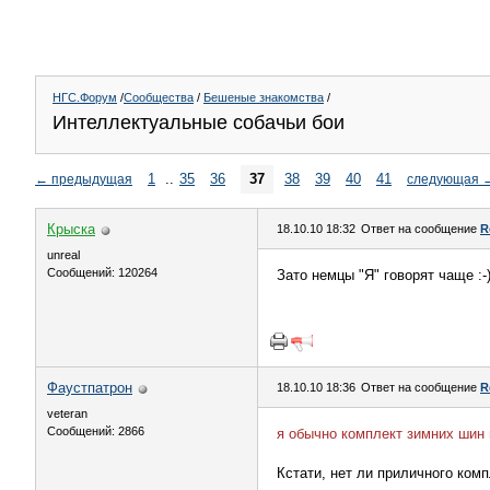
НГС.Форум
/
Сообщества
/
Бешеные знакомства
/
Интеллектуальные собачьи бои
1
..
35
36
37
38
39
40
41
←
предыдущая
следующая
Крыска
18.10.10 18:32
Ответ на сообщение
R
unreal
Сообщений: 120264
Зато немцы "Я" говорят чаще :-
Фаустпатрон
18.10.10 18:36
Ответ на сообщение
R
veteran
Сообщений: 2866
я обычно комплект зимних шин
Кстати, нет ли приличного комп