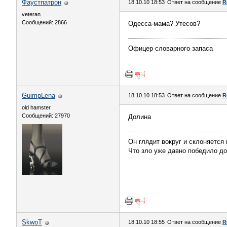
Фаустпатрон
18.10.10 18:53
Ответ на сообщение
R
veteran
Сообщений: 2866
Одесса-мама? Утесов?
Офицер словарного запаса
GuimpLеna
18.10.10 18:53
Ответ на сообщение
R
old hamster
Сообщений: 27970
Долина
Он глядит вокруг и склоняется 
Что зло уже давно победило д
SkwоT
18.10.10 18:55
Ответ на сообщение
R