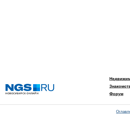
Недвижи
Знакомст
Форум
Оглавл