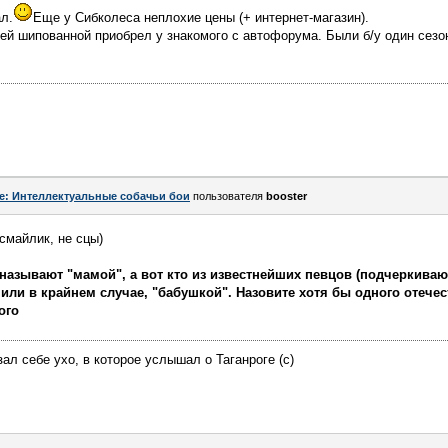
ал.
Еще у Сибколеса неплохие цены (+ интернет-магазин).
ей шипованной приобрел у знакомого с автофорума. Были б/у один сезо
e: Интеллектуальные собачьи бои
пользователя
bооster
смайлик, не сцы)
называют "мамой", а вот кто из известнейших певцов (подчеркиваю
 или в крайнем случае, "бабушкой". Назовите хотя бы одного отечес
ого
ал себе ухо, в которое услышал о Таганроге (с)