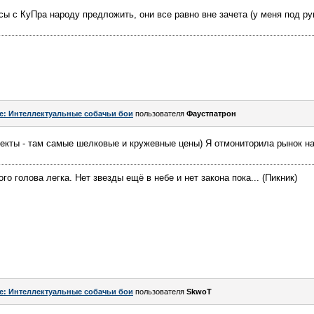
 с КуПра народу предложить, они все равно вне зачета (у меня под рук
e: Интеллектуальные собачьи бои
пользователя
Фаустпатрон
екты - там самые шелковые и кружевные цены) Я отмониторила рынок на
го голова легка. Нет звезды ещё в небе и нет закона пока... (Пикник)
e: Интеллектуальные собачьи бои
пользователя
SkwоT