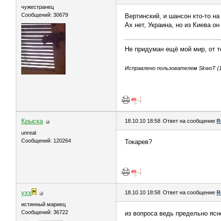
чужестранец
Сообщений: 30679
Вертинский, и шансон кто-то на
Ах нет, Украина, но из Киева он
Не придуман ещё мой мир, от то
Исправлено пользователем SkwоT (18
Крыска
18.10.10 18:58
Ответ на сообщение
R
unreal
Сообщений: 120264
Токарев?
yxx
18.10.10 18:58
Ответ на сообщение
R
истинный мариец
Сообщений: 36722
из вопроса ведь предельно ясно