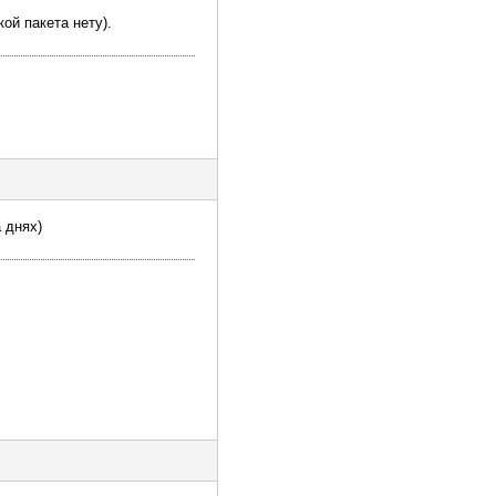
ой пакета нету).
 днях)