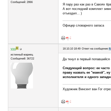
Сообщений: 2866
Я пару раз как раз в Савоях бр
А вот последний комплект зимн
отъездил... )
Офицер словарного запаса
yxx
18.10.10 18:49
Ответ на сообщение
R
истинный мариец
Сообщений: 36722
Да ткнул в первый попавшийся 
Следующий вопрос: ее часто 
праву назвать ее "мамой", ну
исполнителя и одного западн
Художник Винсент ван Гог отрез