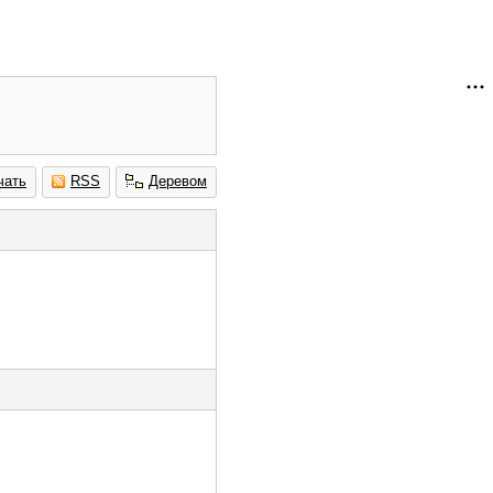
чать
RSS
Деревом