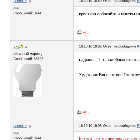
bооster
18.10.10 18:59
Ответ на сообщение
R
guru
Сообщений: 3144
кристина орбакайте и максим га
yxx
18.10.10 19:02
Ответ на сообщение
R
истинный мариец
Сообщений: 36722
надеюсь, 7-го подобные ответы 
Художник Винсент ван Гог отрез
bооster
18.10.10 19:03
Ответ на сообщение
R
guru
Сообщений: 3144
Кстати, нет ли приличного комп