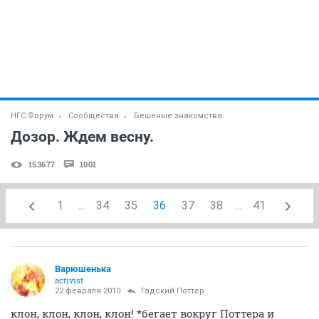
НГС.Форум
Сообщества
Бешеные знакомства
Дозор. Ждем весну.
153677
1001
1
...
34
35
36
37
38
...
41
Варюшенька
activist
22 февраля 2010
Гадский Поттер
клон, клон, клон, клон! *бегает вокруг Поттера и