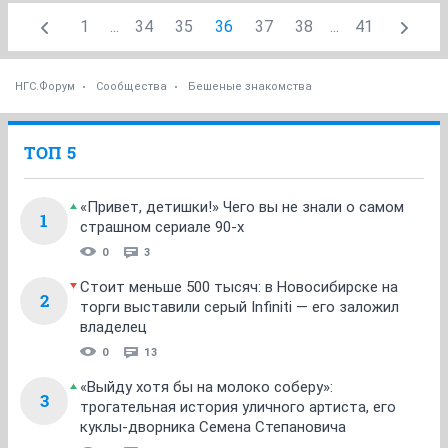
1
...
34
35
36
37
38
...
41
НГС.Форум
Сообщества
Бешеные знакомства
ТОП 5
«Привет, детишки!» Чего вы не знали о самом
1
страшном сериале 90-х
0
3
Стоит меньше 500 тысяч: в Новосибирске на
2
торги выставили серый Infiniti — его заложил
владелец
0
13
«Выйду хотя бы на молоко соберу»:
3
трогательная история уличного артиста, его
куклы-дворника Семена Степановича