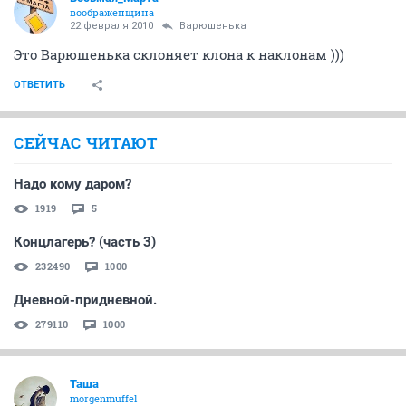
воображенщина
22 февраля 2010
Варюшенька
Это Варюшенька склоняет клона к наклонам )))
ОТВЕТИТЬ
СЕЙЧАС ЧИТАЮТ
Надо кому даром?
1919
5
Концлагерь? (часть 3)
232490
1000
Дневной-придневной.
279110
1000
Таша
morgenmuffel