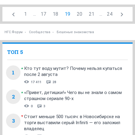
1
...
17
18
19
20
21
...
24
НГС.Форум
Сообщества
Бешеные знакомства
ТОП 5
Кто тут воду мутит? Почему нельзя купаться
1
после 2 августа
17 411
28
«Привет, детишки!» Чего вы не знали о самом
2
страшном сериале 90-х
0
3
Стоит меньше 500 тысяч: в Новосибирске на
3
торги выставили серый Infiniti — его заложил
владелец