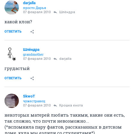
darjalla
просто Дарья
07 февраля 2010
Шлёндра
какой клон?
ОТВЕТИТЬ
Шлёндра
grandmother
07 февраля 2010
darjalla
грудастый
ОТВЕТИТЬ
SkwоT
чужестранец
07 февраля 2010
Крошка енота
некоторых матерей любить такими, какие они есть,
так сложно, что почти невозможно...
(*вспомнила пару фактов, рассказанных в детском
доме, куда мы ездили со студентами*)