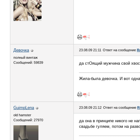
Девочка
23.08.09 21:11
Ответ на сообщение
R
полный винтаж
Сообщений: 59839
да стОящий мужчина свой хвост 
Жила-была девочка. И вот одна
GuimpLеna
23.08.09 21:12
Ответ на сообщение
R
old hamster
Сообщений: 27970
да она в принципе никого не на
свадьбе гуляем, потом на разво