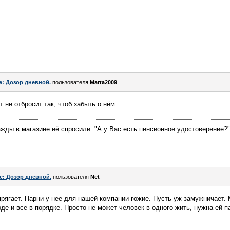
e: Дозор дневной.
пользователя
Marta2009
не отбросит так, чтоб забыть о нём...
жды в магазине её спросили: "А у Вас есть пенсионное удостоверение?"
e: Дозор дневной.
пользователя
Nеt
прягает. Парни у нее для нашей компании гожие. Пусть уж замужничает. 
де и все в порядке. Просто не может человек в одного жить, нужна ей па