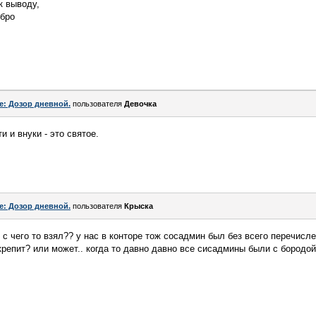
к выводу,
обро
e: Дозор дневной.
пользователя
Девочка
и и внуки - это святое.
e: Дозор дневной.
пользователя
Крыска
о с чего то взял?? у нас в конторе тож сосадмин был без всего перечисле
о крепит? или может.. когда то давно давно все сисадмины были с бород