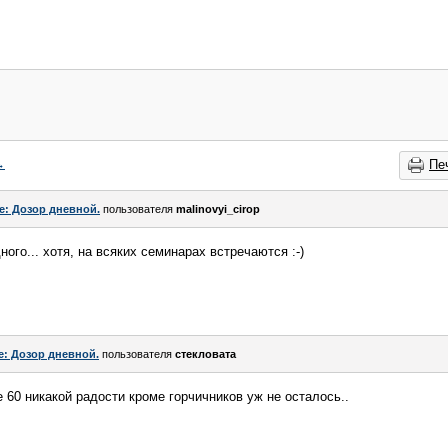
→
Пе
e: Дозор дневной.
пользователя
malinovyi_cirop
дного... хотя, на всяких семинарах встречаются :-)
e: Дозор дневной.
пользователя
стекловата
 60 никакой радости кроме горчичников уж не осталось..