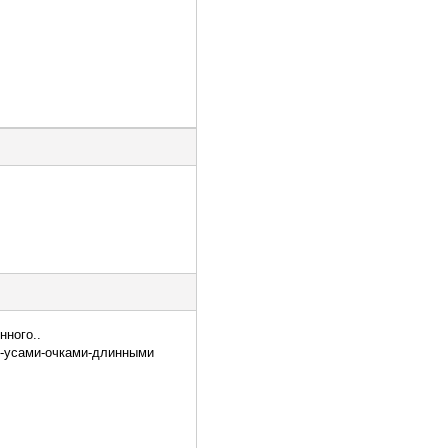
нного..
ой-усами-очками-длинными