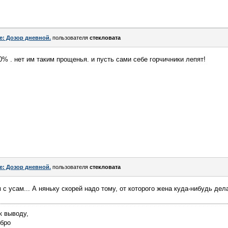
e: Дозор дневной.
пользователя
стекловата
20% . нет им таким прощенья. и пусть сами себе горчичники лепят!
e: Дозор дневной.
пользователя
стекловата
м с усам... А няньку скорей надо тому, от которого жена куда-нибудь дел
к выводу,
обро