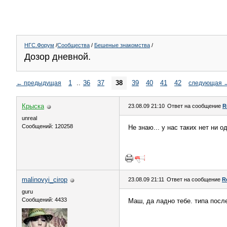
НГС.Форум
/
Сообщества
/
Бешеные знакомства
/
Дозор дневной.
1
..
36
37
38
39
40
41
42
←
предыдущая
следующая
Крыска
23.08.09 21:10
Ответ на сообщение
R
unreal
Сообщений: 120258
Не знаю... у нас таких нет ни о
malinovyi_cirop
23.08.09 21:11
Ответ на сообщение
R
guru
Сообщений: 4433
Маш, да ладно тебе. типа после