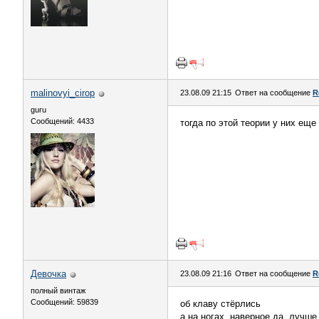
malinovyi_cirop
23.08.09 21:15
Ответ на сообщение
R
guru
Сообщений: 4433
тогда по этой теории у них ещ
Девочка
23.08.09 21:16
Ответ на сообщение
R
полный винтаж
Сообщений: 59839
об клаву стёрлись
а на ногах, наверное да, лучше