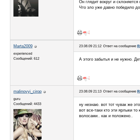
Он глядит вокруг и склоняется 
Что зло уже давно победило д
Marta2009
23.08.09 21:12
Ответ на сообщение
R
experienced
Сообщений: 612
А этого забытья и не нужно. Дет
malinovyi_cirop
23.08.09 21:13
Ответ на сообщение
R
guru
Сообщений: 4433
ну незнаю. вот тот чувак же эт
вот все-таки кто эти ярлыки т
волосами.. как и положено..