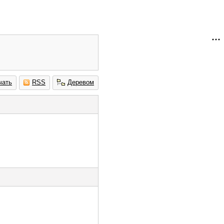
чать
RSS
Деревом