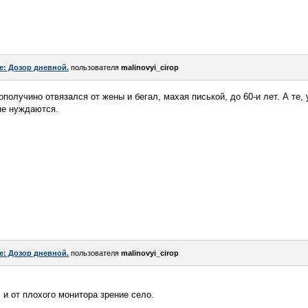
e: Дозор дневной.
пользователя
malinovyi_cirop
гополучино отвязался от жены и бегал, махая писькой, до 60-и лет. А те,
 не нуждаются.
e: Дозор дневной.
пользователя
malinovyi_cirop
, и от плохого монитора зрение село.