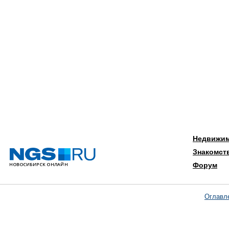
Недвижи
Знакомст
Форум
Оглавл