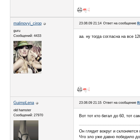
malinovyi_cirop
23.08.09 21:14
Ответ на сообщение
R
guru
Сообщений: 4433
аа. ну тогда согласна на все 1
GuimpLеna
23.08.09 21:15
Ответ на сообщение
R
old hamster
Сообщений: 27970
Вот тот кто бегал до 60, тот са
Он глядит вокруг и склоняется 
Что зло уже давно победило д