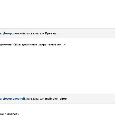
e: Дозор дневной.
пользователя
Крыска
е должны быть длиииные закрученые ногти
e: Дозор дневной.
пользователя
malinovyi_cirop
 не смотреть