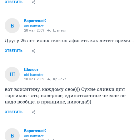
ОТВЕТИТЬ
БарагозниК
Б
old hamster
28 мая 2009
Шелест
Другу 26 лет исполняется афигеть как летит время...
ОТВЕТИТЬ
Шелест
Ш
old hamster
28 мая 2009
Крыска
вот воиситину, каждому свое))) Сухие сливки для
тортиков - это, наверное, единствоенное че мне не
надо вообще, в принципе, никогда!))
ОТВЕТИТЬ
БарагозниК
Б
old hamster