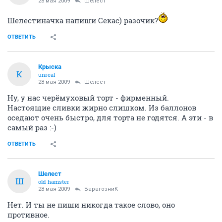
28 мая 2009
Шелест
Шелестиначка напиши Секас) разочик?
ОТВЕТИТЬ
Крыска
К
unreal
28 мая 2009
Шелест
Ну, у нас черёмуховый торт - фирменный.
Настоящие сливки жирно слишком. Из баллонов
оседают очень быстро, для торта не годятся. А эти - в
самый раз :-)
ОТВЕТИТЬ
Шелест
Ш
old hamster
28 мая 2009
БарагозниК
Нет. И ты не пиши никогда такое слово, оно
противное.