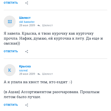
ОТВЕТИТЬ
Шелест
Ш
old hamster
28 мая 2009
Шелест
Я завела. Крыска, я твою курочку как курточку
прочла. Нафик, думаю, ей курточка к лету. Да еще и
омская))
ОТВЕТИТЬ
Крыска
К
unreal
28 мая 2009
Шелест
А я упала на хвост тем, кто ездит :-)
(в Ашан) Ассортиментом разочарована. Прошлым
летом было лучше.
ОТВЕТИТЬ