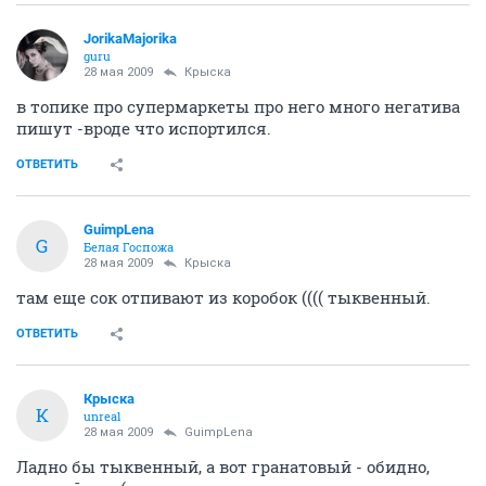
JorikaMajorika
guru
28 мая 2009
Крыска
в топике про супермаркеты про него много негатива
пишут -вроде что испортился.
ОТВЕТИТЬ
GuimpLena
G
Белая Госпожа
28 мая 2009
Крыска
там еще сок отпивают из коробок (((( тыквенный.
ОТВЕТИТЬ
Крыска
К
unreal
28 мая 2009
GuimpLena
Ладно бы тыквенный, а вот гранатовый - обидно,