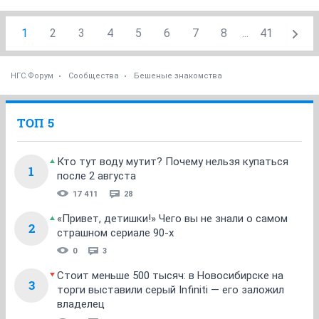
1
2
3
4
5
6
7
8
...
41
НГС.Форум
Сообщества
Бешеные знакомства
ТОП 5
Кто тут воду мутит? Почему нельзя купаться
1
после 2 августа
17 411
28
«Привет, детишки!» Чего вы не знали о самом
2
страшном сериале 90-х
0
3
Стоит меньше 500 тысяч: в Новосибирске на
3
торги выставили серый Infiniti — его заложил
владелец