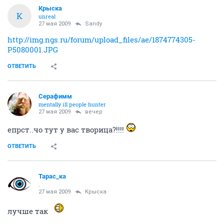
Крыска
К
unreal
27 мая 2009
Sandy
http://img.ngs.ru/forum/upload_files/ae/1874774305-
P5080001.JPG
ОТВЕТИТЬ
Серафимм
mentally ill people hunter
27 мая 2009
вечер
епрст..чо тут у вас творица?!!!!
ОТВЕТИТЬ
Тарас_ка
.
27 мая 2009
Крыска
лучше так