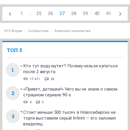
1
...
35
36
37
38
39
40
41
НГС.Форум
Сообщества
Бешеные знакомства
ТОП 5
Кто тут воду мутит? Почему нельзя купаться
1
после 2 августа
17 411
28
«Привет, детишки!» Чего вы не знали о самом
2
страшном сериале 90-х
0
3
Стоит меньше 500 тысяч: в Новосибирске на
3
торги выставили серый Infiniti — его заложил
владелец