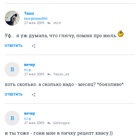
Таша
morgenmuffel
27 мая 2009
stich
Уф... я уж думала, что глючу, помня про июль.
ОТВЕТИТЬ
вечер
В
v.i.p.
27 мая 2009
Тарас_ка
хоть сколько. а сколько надо - месяц? *боязливо*
ОТВЕТИТЬ
вечер
В
v.i.p.
27 мая 2009
Шлёндра
и ты тоже - гони мне в личку рецепт квасу.))