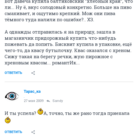
Вот давеча купила балтиковский "хлебный край", что
ли... Ну ё, вкус солодовый конкретно. Больше на пиво
смахивает, и ощутимо крепкий. Мож они пива
тёмного туда налили по ошибке?.. ХЗ.
А однажды отправилась я на природу, зашла в
магазинчик придорожный купить что-нибудь
пожевать да попить. Бисквит купила в упаковке, ещё
чего-то, да квасу бутылочку. Квас оказался с хреном.
Сижу такая на берегу речки, жую пирожное с
хреновым квасом... романтИк...
ОТВЕТИТЬ
Тарас_ка
.
27 мая 2009
Sandy
И ты успела?
А, точно, ты же рано тогда приехала
ОТВЕТИТЬ