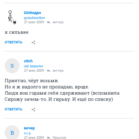
Шлёндра
grandmother
27 мая 2009
вечер
я сильнее
ОТВЕТИТЬ
stich
S
old hamster
27 мая 2009
вечер
Приятно, чёрт возьми.
Но я ж надолго не пропадаю, вроде.
Люди вон годами себя сдерживают (вспомнила
Сирожу зачем-то. И гирьку. И ещё по списку)
ОТВЕТИТЬ
вечер
В
v.i.p.
27 мая 2009
Крыска