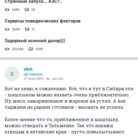
Странный запуск... АЗС?..
1480
18
Сервисы поведенческих факторов
2685
17
Задорный осенний дозор)))
221304
1000
stich
S
old hamster
27 мая 2009
вечер
Вот не знаю, к сожалению. Всё, что я тут в Сибири ела
- шашлыком можно назвать очень приблизительно.
Ну, мясо, замаринованое и жареное на углях. А как
таджики на родине готовили - вызнать не успела.
Более-менне что-то, приближенное к шашлыку,
можно отведать в Тальменке. Так что накажи
ездецам в алтайские края - пусть повыпытывают.