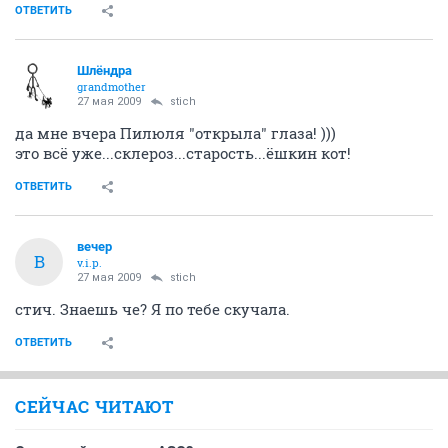
ОТВЕТИТЬ
Шлёндра
grandmother
27 мая 2009
stich
да мне вчера Пилюля "открыла" глаза! )))
это всё уже...склероз...старость...ёшкин кот!
ОТВЕТИТЬ
вечер
В
v.i.p.
27 мая 2009
stich
стич. Знаешь че? Я по тебе скучала.
ОТВЕТИТЬ
СЕЙЧАС ЧИТАЮТ