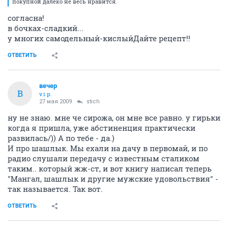
покупной далеко не весь нравится.
согласна!
в бочках-сладкий...
у многих самодельный-кислыйДайте рецепт!!
ОТВЕТИТЬ
вечер
В
v.i.p.
27 мая 2009
stich
ну не знаю. мне че сирожа, он мне все равно. у гирьки
когда я пришла, уже абстиненция практически
развилась/)) А по тебе - да.)
И про шашлык. Мы ехали на дачу в первомай, и по
радио слушали передачу с известным сталиком
таким.. который жж-ст, и вот книгу написал теперь
"Мангал, шашлык и другие мужские удовольствия" -
так называется. Так вот.
ОТВЕТИТЬ