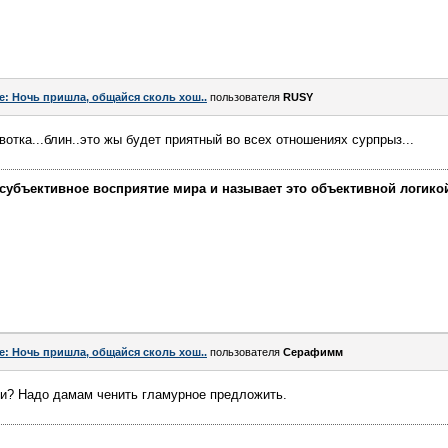
e: Ночь пришла, общайся сколь хош..
пользователя
RUSY
вотка...блин..это жы будет приятный во всех отношениях сурпрыз...
убъективное восприятие мира и называет это объективной логикой, 
e: Ночь пришла, общайся сколь хош..
пользователя
Серафимм
ки? Надо дамам ченить гламурное предложить.