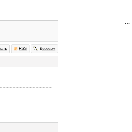
чать
RSS
Деревом