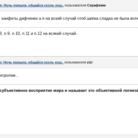
e: Ночь пришла, общайся сколь хош..
пользователя
Серафимм
от канфеты дифченки а я на вский случай чтоб шипка сладка не была вот
п.8, п.9, п.10, п.11 и п.12 на всякий случай..
e: Ночь пришла, общайся сколь хош..
пользователя
zizi
нтролем...
убъективное восприятие мира и называет это объективной логикой, 