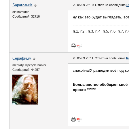
БарагозниК
20.05.09 23:10
Ответ на сообщение
R
old hamster
Сообщений: 32716
ну как это будет выглядеть, в
п.1, п2., п.3, п.4, п.5, п.6, п.7, 
Серафимм
20.05.09 23:11
Ответ на сообщение
R
mentally ill people hunter
Сообщений: 44257
спакойна!У разведки всё под ко
Большинство обобщает своё с
просто ******