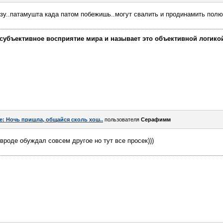
сразу..патамушта када патом побежишь..могут свалить и продинамить пол
убъективное восприятие мира и называет это объективной логикой, 
e: Ночь пришла, общайся сколь хош..
пользователя
Серафимм
 вроде обуждал совсем другое но тут все просек)))