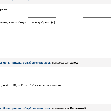
жлст.
ачит, кто победил, тот и добрый. (с)
e: Ночь пришла, общайся сколь хош..
пользователя
aglow
п.8, п.9, п.10, п.11 и п.12 на всякий случай..
e: Ночь пришла, общайся сколь хош..
пользователя
БарагозниК