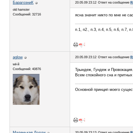
БарагозниК
20.05.09 23:12
Ответ на сообщение
R
old hamster
Сообщений: 32716
ясна значит никто по мне не са
п.1, п2., п.3, п.4, п.5, п.6, п.7, 
aglow
20.05.09 23:12
Ответ на сообщение
R
wii-й
Сообщений: 40876
Трындеж, Гундеж и Провокация.
Всем спокойного сна и притных 
Основной принцип моего сущес
Маленькая Долли
20.05.09 23:13
Ответ на сообщение
R