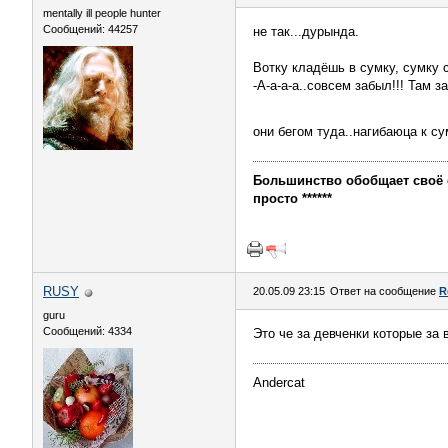
mentally ill people hunter
Сообщений: 44257
не так...дурында.
Вотку кладёшь в сумку, сумку с
-А-а-а-а..совсем забыл!!! Там 
они бегом туда..нагибаюца к су
Большинство обобщает своё с
просто ******
RUSY
20.05.09 23:15
Ответ на сообщение
R
guru
Сообщений: 4334
Это че за девченки которые за 
Andercat