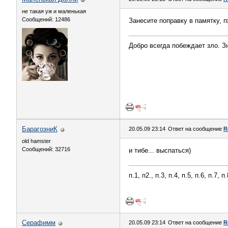
не такая уж и маленькая
Сообщений: 12486
Занесите поправку в памятку, п
Добро всегда побеждает зло. Зн
БарагозниК
20.05.09 23:14
Ответ на сообщение
R
old hamster
Сообщений: 32716
и тибе... выспаться)
п.1, п2., п.3, п.4, п.5, п.6, п.7, 
Серафимм
20.05.09 23:14
Ответ на сообщение
R