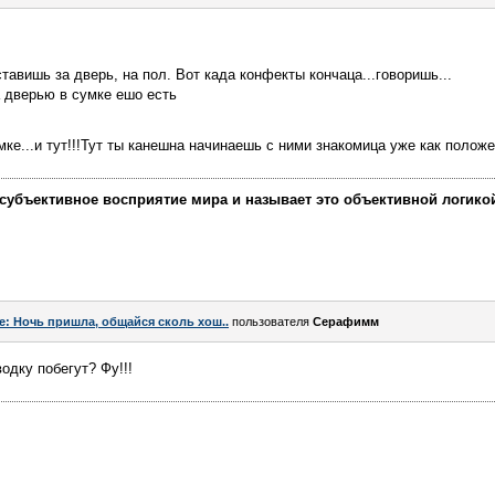
тавишь за дверь, на пол. Вот када конфекты кончаца...говоришь...
за дверью в сумке ешо есть
мке...и тут!!!Тут ты канешна начинаешь с ними знакомица уже как полож
убъективное восприятие мира и называет это объективной логикой, 
e: Ночь пришла, общайся сколь хош..
пользователя
Серафимм
водку побегут? Фу!!!