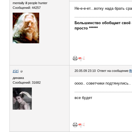
mentally ill people hunter
Сообщений: 44257
Не-е-е-ет...вотку нада брать 
Большинство обобщает своё с
просто ******
zizi
20.05.09 23:10
Ответ на сообщение
R
динама
Сообщений: 31682
оооо.. советчики подтянулись..
все будет