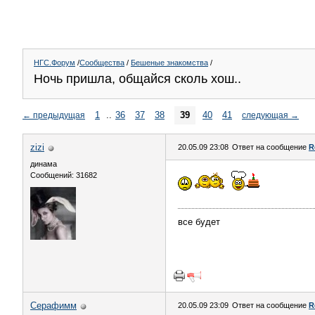
НГС.Форум
/
Сообщества
/
Бешеные знакомства
/
Ночь пришла, общайся сколь хош..
1
..
36
37
38
39
40
41
←
предыдущая
следующая
→
zizi
20.05.09 23:08
Ответ на сообщение
R
динама
Сообщений: 31682
все будет
Серафимм
20.05.09 23:09
Ответ на сообщение
R