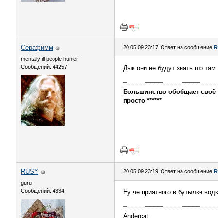
Серафимм
20.05.09 23:17
Ответ на сообщение
R
mentally ill people hunter
Сообщений: 44257
Дык они не будут знать шо там 
Большинство обобщает своё с
просто ******
RUSY
20.05.09 23:19
Ответ на сообщение
R
guru
Сообщений: 4334
Ну че приятного в бутылке вод
Andercat