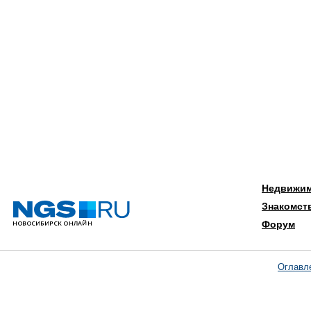
Недвижи
Знакомст
Форум
Оглавл