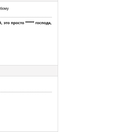
юбому
это просто ****** господа,