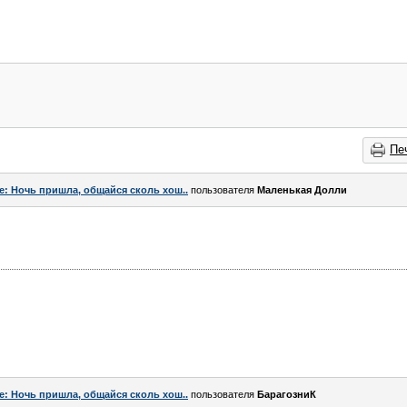
Пе
e: Ночь пришла, общайся сколь хош..
пользователя
Маленькая Долли
e: Ночь пришла, общайся сколь хош..
пользователя
БарагозниК