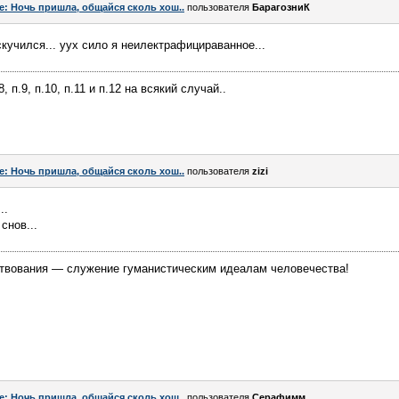
e: Ночь пришла, общайся сколь хош..
пользователя
БарагозниК
скучился... уух сило я неилектрафицираванное...
п.8, п.9, п.10, п.11 и п.12 на всякий случай..
e: Ночь пришла, общайся сколь хош..
пользователя
zizi
..
снов...
твования — служение гуманистическим идеалам человечества!
e: Ночь пришла, общайся сколь хош..
пользователя
Серафимм