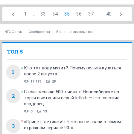
1
...
33
34
35
36
37
...
40
НГС.Форум
Сообщества
Бешеные знакомства
ТОП 5
Кто тут воду мутит? Почему нельзя купаться
1
после 2 августа
17 411
28
Стоит меньше 500 тысяч: в Новосибирске на
2
торги выставили серый Infiniti — его заложил
владелец
0
13
«Привет, детишки!» Чего вы не знали о самом
3
страшном сериале 90-х