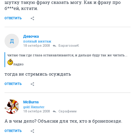
шутку такую фразу сказать могу. Как и фразу про
б***ей, кстати.
ОТВЕТИТЬ
Девочка
Д
полный винтаж
18 октября 2008
БарагозниК
читаю там где глаза останавливаются, и дальше буду так же читать...
ладно
тогда не стремись осуждать
ОТВЕТИТЬ
McBurns
gold Няmster
18 октября 2008
Серафимм
А в чем дело? Объясни для тех, кто в бронепоезде.
ОТВЕТИТЬ