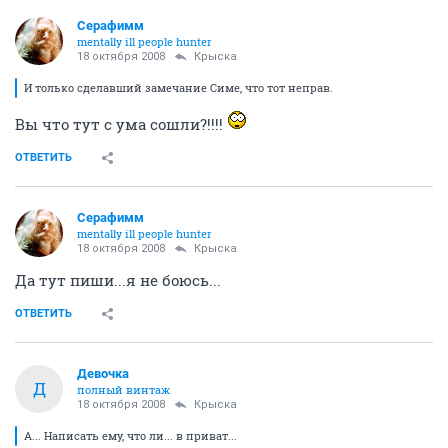
Серафимм
mentally ill people hunter
18 октября 2008
Крыска
И только сделавший замечание Симе, что тот неправ.
Вы что тут с ума сошли?!!!!
ОТВЕТИТЬ
Серафимм
mentally ill people hunter
18 октября 2008
Крыска
Да тут пиши...я не боюсь...
ОТВЕТИТЬ
Девочка
Д
полный винтаж
18 октября 2008
Крыска
А... Написать ему, что ли... в приват...