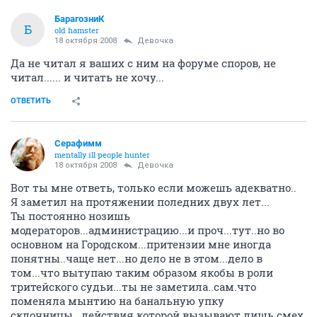
БарагозниК
Б
old hamster
18 октября 2008
Девочка
Да не читал я ваших с ним на форуме споров, не
читал...... и читать не хочу...
ОТВЕТИТЬ
Серафимм
mentally ill people hunter
18 октября 2008
Девочка
Вот ты мне ответь, только если можешь адекватно..
Я заметил на протяжении поледних двух лет...
Ты постоянно нозишь
модераторов...администрацию...и проч...тут..но во
основном на Городском...притензии мне иногда
понятны..чаще нет...но дело не в этом...дело в
том...что вытупаю таким образом якобы в роли
тритейского судьи...ты не заметила..сам.что
поменяла мынтию на банальную упку
склочницы...действия которой вызывают лишь смех