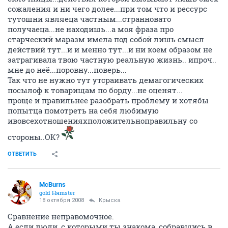
сожаления и ни чего долее...при том что и рессурс
тутошни являеца частным...странновато
получаеца...не находишь...а моя фраза про
старческий маразм имела под собой лишь смысл
действий тут...и и менно тут...и ни коем образом не
затрагивала твою частную реальную жизнь.. ипроч..
мне до неё...поровну...поверь...
Так что не нужно тут утсраивать демагогических
посылоф к товарищам по борду...не оценят...
проще и правильнее разобрать проблему и хотябы
попытца помотреть на себя любимую
ивовсехотношенияхположительноправильну со
стороны..ОК?
ОТВЕТИТЬ
McBurns
gold Няmster
18 октября 2008
Крыска
Сравнение неправомочное.
А если люди, с которыми ты знакома, собравшись в