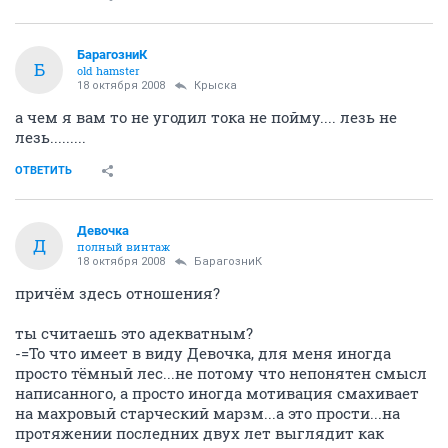
БарагозниК
Б
old hamster
18 октября 2008
Крыска
а чем я вам то не угодил тока не пойму.... лезь не
лезь.........
ОТВЕТИТЬ
Девочка
Д
полный винтаж
18 октября 2008
БарагозниК
причём здесь отношения?
ты считаешь это адекватным?
-=То что имеет в виду Девочка, для меня иногда
просто тёмный лес...не потому что непонятен смысл
написанного, а просто иногда мотивация смахивает
на махровый старческий марзм...а это прости...на
протяжении последних двух лет выглядит как