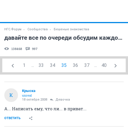
НГС.Форум
Сообщества
Бешеные знакомства
давайте все по очереди обсудим каждого персонажа
138468
997
1
...
33
34
35
36
37
...
40
Крыска
К
unreal
18 октября 2008
Девочка
А... Написать ему, что ли... в приват...
ОТВЕТИТЬ