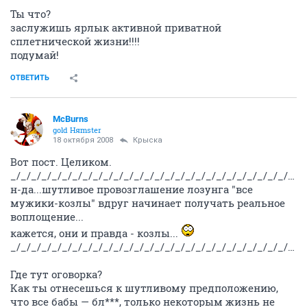
Ты что?
заслужишь ярлык активной приватной
сплетнической жизни!!!!
подумай!
ОТВЕТИТЬ
McBurns
gold Няmster
18 октября 2008
Крыска
Вот пост. Целиком.
_/_/_/_/_/_/_/_/_/_/_/_/_/_/_/_/_/_/_/_/_/_/_/_/_/_/_/_/
н-да...шутливое провозглашение лозунга "все
мужики-козлы" вдруг начинает получать реальное
воплощение...
кажется, они и правда - козлы...
_/_/_/_/_/_/_/_/_/_/_/_/_/_/_/_/_/_/_/_/_/_/_/_/_/_/_/_/
Где тут оговорка?
Как ты отнесешься к шутливому предположению,
что все бабы — бл***, только некоторым жизнь не