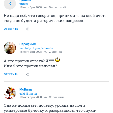
К
unreal
18 октября 2008
БарагозниК
Не надо всё, что говорится, принимать на свой счёт, -
тогда не будет и риторических вопросов.
ОТВЕТИТЬ
Серафимм
mentally ill people hunter
18 октября 2008
Девочка
А кто против ответа? Я?!!!!
Или Я что против написал?
ОТВЕТИТЬ
McBurns
gold Няmster
18 октября 2008
Серафимм
Она не понимает, почему, уронив на пол в
универсаме булочку и разоравшись, что сцуки-