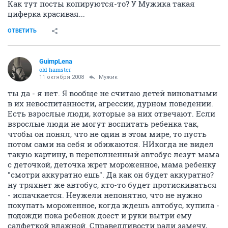
Как тут посты копируются-то? У Мужика такая
циферка красивая...
ОТВЕТИТЬ
GuimpLеna
old hamster
11 октября 2008
Мужик
ты да - я нет. Я вообще не считаю детей виноватыми
в их невоспитанности, агрессии, дурном поведении.
Есть взрослые люди, которые за них отвечают. Если
взрослые люди не могут воспитать ребенка так,
чтобы он понял, что не один в этом мире, то пусть
потом сами на себя и обижаются. НИкогда не видел
такую картину, в переполненный автобус лезут мама
с деточкой, деточка жрет мороженное, мама ребенку
"смотри аккуратно ешь". Да как он будет аккуратно?
ну тряхнет же автобус, кто-то будет протискиваться
- испачкается. Неужели непонятно, что не нужно
покупать мороженное, когда ждешь автобус, купила -
подожди пока ребенок доест и руки вытри ему
салфеткой влажной. Справедливости ради замечу,