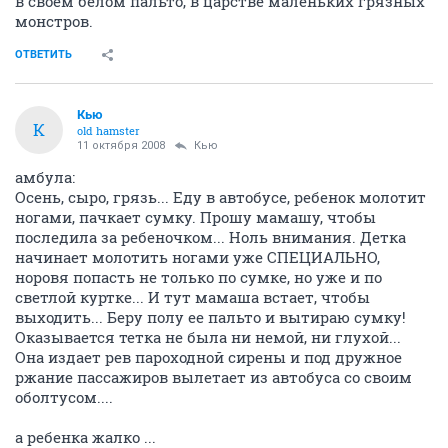
в своем белом пальто, в царстве маленьких грязных
монстров.
ОТВЕТИТЬ
Кью
К
old hamster
11 октября 2008
Кью
амбула:
Осень, сыро, грязь... Еду в автобусе, ребенок молотит
ногами, пачкает сумку. Прошу мамашу, чтобы
последила за ребеночком... Ноль внимания. Детка
начинает молотить ногами уже СПЕЦИАЛЬНО,
норовя попасть не только по сумке, но уже и по
светлой куртке... И тут мамаша встает, чтобы
выходить... Беру полу ее пальто и вытираю сумку!
Оказывается тетка не была ни немой, ни глухой...
Она издает рев пароходной сирены и под дружное
ржание пассажиров вылетает из автобуса со своим
оболтусом....
а ребенка жалко ...