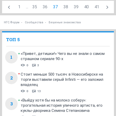
1
...
35
36
37
38
39
40
41
НГС.Форум
Сообщества
Бешеные знакомства
ТОП 5
«Привет, детишки!» Чего вы не знали о самом
1
страшном сериале 90-х
0
3
Стоит меньше 500 тысяч: в Новосибирске на
2
торги выставили серый Infiniti — его заложил
владелец
0
13
«Выйду хотя бы на молоко соберу»:
3
трогательная история уличного артиста, его
куклы-дворника Семена Степановича