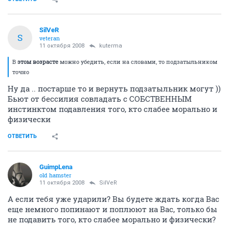
SilVеR
S
veteran
11 октября 2008
kuterma
В
этом возрасте
можно убедить, если на словами, то подзатыльником
точно
Ну да .. постарше то и вернуть подзатыльник могут ))
Бьют от бессилия совладать с СОБСТВЕННЫМ
инстинктом подавления того, кто слабее морально и
физически
ОТВЕТИТЬ
GuimpLеna
old hamster
11 октября 2008
SilVеR
А если тебя уже ударили? Вы будете ждать когда Вас
еще немного попинают и поплюют на Вас, только бы
не подавить того, кто слабее морально и физически?