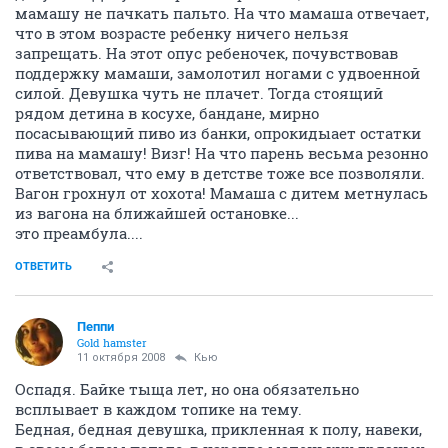
мамашу не пачкать пальто. На что мамаша отвечает,
что в этом возрасте ребенку ничего нельзя
запрещать. На этот опус ребеночек, почувствовав
поддержку мамаши, замолотил ногами с удвоенной
силой. Девушка чуть не плачет. Тогда стоящий
рядом детина в косухе, бандане, мирно
посасывающий пиво из банки, опрокидыает остатки
пива на мамашу! Визг! На что парень весьма резонно
ответствовал, что ему в детстве тоже все позволяли.
Вагон грохнул от хохота! Мамаша с дитем метнулась
из вагона на ближайшей остановке...
это преамбула....
ОТВЕТИТЬ
Пеппи
Gold hamster
11 октября 2008
Кью
Оспадя. Байке тыща лет, но она обязательно
всплывает в каждом топике на тему.
Бедная, бедная девушка, прикленная к полу, навеки,