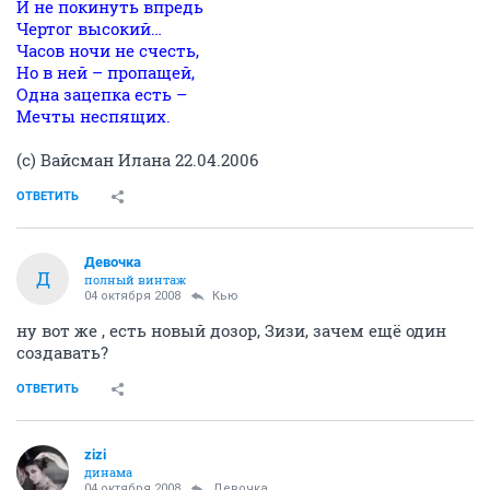
И не покинуть впредь
Чертог высокий…
Часов ночи не счесть,
Но в ней – пропащей,
Одна зацепка есть –
Мечты неспящих.
(с) Вайсман Илана 22.04.2006
ОТВЕТИТЬ
Девочка
Д
полный винтаж
04 октября 2008
Кью
ну вот же , есть новый дозор, Зизи, зачем ещё один
создавать?
ОТВЕТИТЬ
zizi
динама
04 октября 2008
Девочка