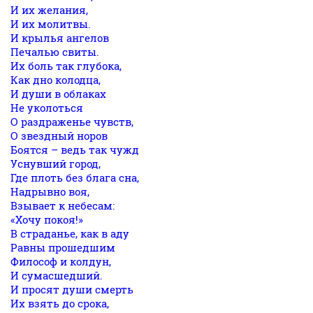
И их желания,
И их молитвы.
И крылья ангелов
Печалью свиты.
Их боль так глубока,
Как дно колодца,
И души в облаках
Не уколоться
О раздраженье чувств,
О звездный норов
Боятся – ведь так чужд
Уснувший город,
Где плоть без блага сна,
Надрывно воя,
Взывает к небесам:
«Хочу покоя!»
В страданье, как в аду
Равны прошедшим
Философ и колдун,
И сумасшедший.
И просят души смерть
Их взять до срока,