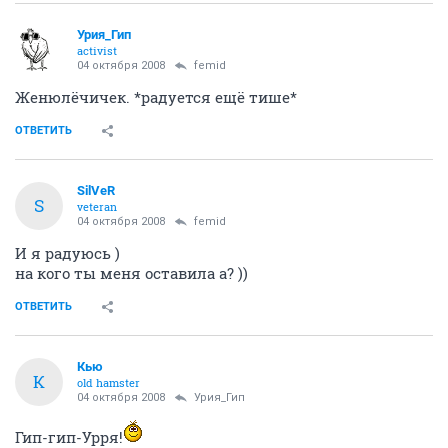
Урия_Гип
activist
04 октября 2008
femid
Женюлёчичек. *радуется ещё тише*
ОТВЕТИТЬ
SilVеR
S
veteran
04 октября 2008
femid
И я радуюсь )
на кого ты меня оставила а? ))
ОТВЕТИТЬ
Кью
К
old hamster
04 октября 2008
Урия_Гип
Гип-гип-Урря!