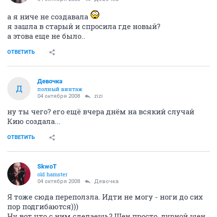
а я ниче не создавала
я зашла в старый и спросила где новый?
а этова еще не было..
ОТВЕТИТЬ
Девочка
Д
полный винтаж
04 октября 2008
zizi
ну ты чего? его ещё вчера днём на всякий случай
Кию создала...
ОТВЕТИТЬ
SkwoT
old hamster
04 октября 2008
Девочка
Я тоже сюда переползла. Идти не могу - ноги до сих
пор подгибаются)))
Ну вот что с ним сделаешь? Щен просто, дурной щен