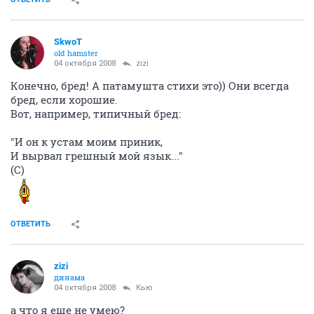
SkwoT
old hamster
04 октября 2008
zizi
Конечно, бред! А патамушта стихи это)) Они всегда
бред, если хорошие.
Вот, например, типичный бред:
"И он к устам моим приник,
И вырвал грешный мой язык..."
(С)
ОТВЕТИТЬ
zizi
динама
04 октября 2008
Кью
а что я еще не умею?