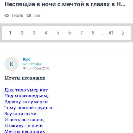
Неспящие в ночи с мечтой в глазах в Ночном Дозоре!
179675
1001
1
2
3
4
5
6
7
8
...
41
Кью
К
old hamster
04 октября 2008
Мечты неспящих
Дня тихо умер кит
Над многолюдьем,
Вдохнули сумерки
Тьму полной грудью.
Заухали сычи
И ночь все вязче,
И оживут в ночи
Мечты неспящих