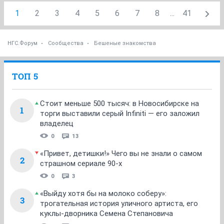
1
2
3
4
5
6
7
8
...
41
НГС.Форум
Сообщества
Бешеные знакомства
ТОП 5
Стоит меньше 500 тысяч: в Новосибирске на
1
торги выставили серый Infiniti — его заложил
владелец
0
13
«Привет, детишки!» Чего вы не знали о самом
2
страшном сериале 90-х
0
3
«Выйду хотя бы на молоко соберу»:
3
трогательная история уличного артиста, его
куклы-дворника Семена Степановича