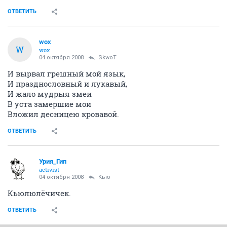
ОТВЕТИТЬ
wox
W
wox
04 октября 2008
SkwoT
И вырвал грешный мой язык,
И празднословный и лукавый,
И жало мудрыя змеи
В уста замершие мои
Вложил десницею кровавой.
ОТВЕТИТЬ
Урия_Гип
activist
04 октября 2008
Кью
Кьюлюлёчичек.
ОТВЕТИТЬ