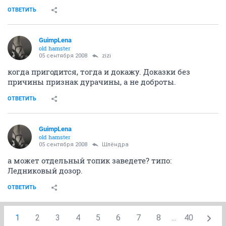
ОТВЕТИТЬ
GuimpLеna
old hamster
05 сентября 2008
zizi
когда пригодится, тогда и докажу. Доказки без
причины признак дурачины, а не доброты.
ОТВЕТИТЬ
GuimpLеna
old hamster
05 сентября 2008
Шлёндра
а может отдельный топик заведете? типо:
Ледниковый дозор.
ОТВЕТИТЬ
1
2
3
4
5
6
7
8
...
40