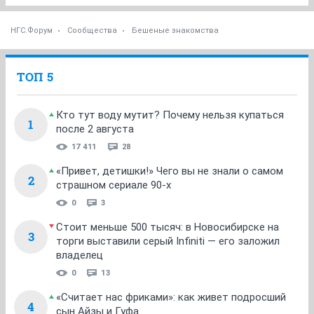
НГС.Форум
Сообщества
Бешеные знакомства
ТОП 5
Кто тут воду мутит? Почему нельзя купаться
1
после 2 августа
17 411
28
«Привет, детишки!» Чего вы не знали о самом
2
страшном сериале 90-х
0
3
Стоит меньше 500 тысяч: в Новосибирске на
3
торги выставили серый Infiniti — его заложил
владелец
0
13
«Считает нас фриками»: как живет подросший
4
сын Айзы и Гуфа