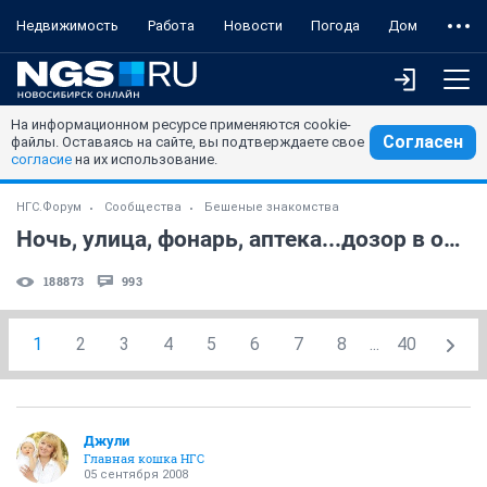
Недвижимость
Работа
Новости
Погода
Дом
На информационном ресурсе применяются cookie-
Согласен
файлы. Оставаясь на сайте, вы подтверждаете свое
согласие
на их использование.
НГС.Форум
Сообщества
Бешеные знакомства
Ночь, улица, фонарь, аптека...дозор в общем
188873
993
1
2
3
4
5
6
7
8
...
40
Джули
Главная кошка НГС
05 сентября 2008