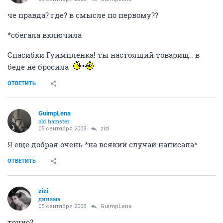
че правда? где? в смысле по первому??
*сбегала включила
Спасибки Гуимпленка! ты настоящий товарищ.. в
беде не бросила
ОТВЕТИТЬ
GuimpLеna
old hamster
05 сентября 2008
zizi
Я еще добрая очень *на всякий случай написала*
ОТВЕТИТЬ
zizi
динама
05 сентября 2008
GuimpLеna
точно?