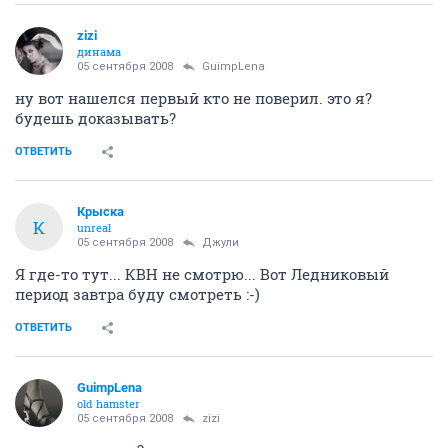
zizi
динама
05 сентября 2008
GuimpLеna
ну вот нашелся первый кто не поверил. это я?
будешь доказывать?
ОТВЕТИТЬ
Крыска
К
unreal
05 сентября 2008
Джули
Я где-то тут... КВН не смотрю... Вот Ледниковый
период завтра буду смотреть :-)
ОТВЕТИТЬ
GuimpLеna
old hamster
05 сентября 2008
zizi