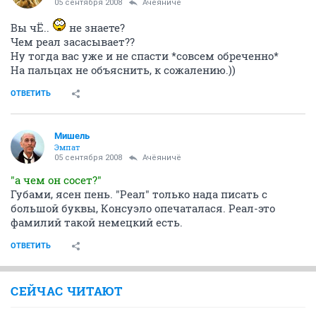
05 сентября 2008
Ачёяничё
Вы чЁ..
не знаете?
Чем реал засасывает??
Ну тогда вас уже и не спасти *совсем обреченно*
На пальцах не объяснить, к сожалению.))
ОТВЕТИТЬ
Мишель
Эмпат
05 сентября 2008
Ачёяничё
"а чем он сосет?"
Губами, ясен пень. "Реал" только нада писать с
большой буквы, Консуэло опечаталася. Реал-это
фамилий такой немецкий есть.
ОТВЕТИТЬ
СЕЙЧАС ЧИТАЮТ