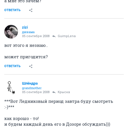
а мне это зачем?
ОТВЕТИТЬ
zizi
динама
05 сентября 2008
GuimpLеna
вот этого я незнаю..
может пригодится?
ОТВЕТИТЬ
Шлёндра
grandmother
05 сентября 2008
Крыска
***Вот Ледниковый период завтра буду смотреть
:-)***
как хорошо - то!
и будем каждый день его в Дозоре обсуждать)))