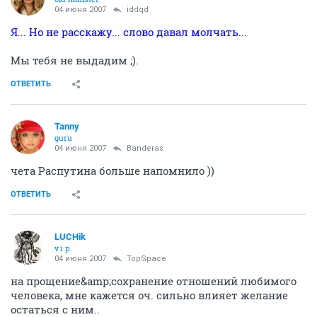
04 июня 2007
iddqd
Я... Но не расскажу... слово давал молчать...
Мы тебя не выдадим ;).
ОТВЕТИТЬ
Tanny
guru
04 июня 2007
Banderas
чета Распутина больше напомнило ))
ОТВЕТИТЬ
LUCHik
v.i.p.
04 июня 2007
TopSpace
на прощение&amp;сохранение отношений любимого
человека, мне кажется оч. сильно влияет желание
остаться с ним..