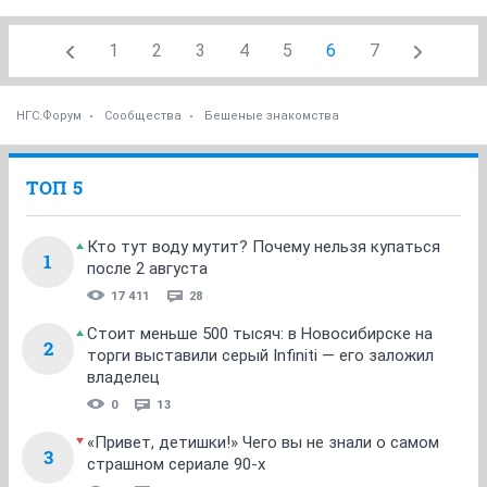
1
2
3
4
5
6
7
НГС.Форум
Сообщества
Бешеные знакомства
ТОП 5
Кто тут воду мутит? Почему нельзя купаться
1
после 2 августа
17 411
28
Стоит меньше 500 тысяч: в Новосибирске на
2
торги выставили серый Infiniti — его заложил
владелец
0
13
«Привет, детишки!» Чего вы не знали о самом
3
страшном сериале 90-х