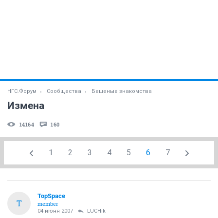
НГС.Форум
Сообщества
Бешеные знакомства
Измена
14164
160
1
2
3
4
5
6
7
TopSpace
T
member
04 июня 2007
LUCHik