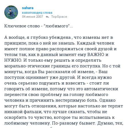
sahara
канатоходец слова
04 июня 2007
TopSpace
Ключевое слово - "любимого"...
А вообще, я глубоко убеждена , что измены нет в
принципе, пока о ней не знаешь. Каждый человек
имеет полное право распоряжаться своей душой и
телом так, как в данный момент ему ВАЖНО и
НУЖНО. И только ему решать и определять
морально-этические границы его поступка. Но с той
минуты, когда Вы рассказали об измене, - Ваш
поступок оценивает уже другой. И всегда нужно
очень серьезно подумать и взвесить - стоит ли
говорить об измене, потому что это автоматически
перенести свою проблему на голову любимого
человека и причинить нестерпимую боль. Однако
могут быть отношения, которые настолько не терпят
никакой фальши, что лучше сказать, чтобы не
оскорбить то чувство, которое ты испытываешь к
любимому человеку. По-разному бывает. Думаю, тех,