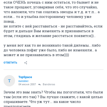
если ОЧЕНЬ хочешь с ним остаться, то бывает и не
такое прощают, уговаривая себя, что это случайно,
что напоили, что так сошлись звезды и т.д. и т.п... а
если... то и улыбка постороннему человеку уже
повод..
не хотите с ней расставаться - не расставайтесь, если
будет и дальше Вам изменять и признаваться в
этом, глядишь и желание расстаться появится))..
у меня вот как то не возникало такой дилемы.. либо
до человека пофиг уже было, либо не изменяли.. а
может и не признавались в этом))))
ОТВЕТИТЬ
TopSpace
T
member
04 июня 2007
Banderas
Зачем это вам знать? Чтобы вы погоготали, что были
там (если это так) ? Вы лучше скажите, с какой целью
спрашиваете. Что уж тут... на какое число
предполагаете.