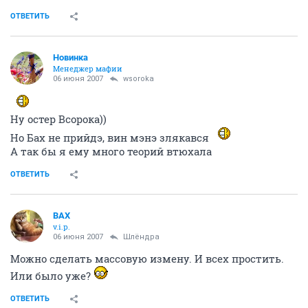
ОТВЕТИТЬ
Новинка
Менеджер мафии
06 июня 2007
wsoroka
Ну остер Всорока))
Но Бах не прийдэ, вин мэнэ злякався
А так бы я ему много теорий втюхала
ОТВЕТИТЬ
ВАХ
v.i.p.
06 июня 2007
Шлёндра
Можно сделать массовую измену. И всех простить.
Или было уже?
ОТВЕТИТЬ