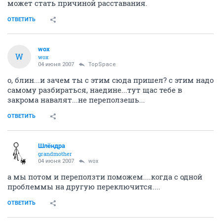
может стать причиной расставания.
ОТВЕТИТЬ
wox
W
wox
04 июня 2007
TopSpace
о, блин...и зачем ты с этим сюда пришел? с этим надо
самому разбираться, наедине...тут щас тебе в
закрома навалят...не переползешь...
ОТВЕТИТЬ
Шлёндра
grandmother
04 июня 2007
wox
а мы потом и переползти поможем....когда с одной
проблеммы на другую переключится....
ОТВЕТИТЬ