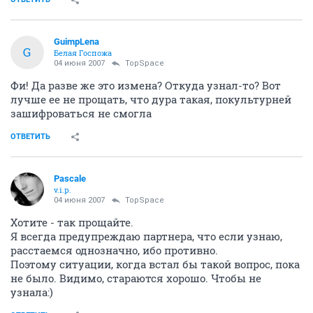
GuimpLena
G
Белая Госпожа
04 июня 2007
TopSpace
Фи! Да разве же это измена? Откуда узнал-то? Вот
лучше ее не прощать, что дура такая, покультурней
зашифроваться не смогла
ОТВЕТИТЬ
Pascale
v.i.p.
04 июня 2007
TopSpace
Хотите - так прощайте.
Я всегда предупреждаю партнера, что если узнаю,
расстаемся однозначно, ибо противно.
Поэтому ситуации, когда встал бы такой вопрос, пока
не было. Видимо, стараются хорошо. Чтобы не
узнала:)