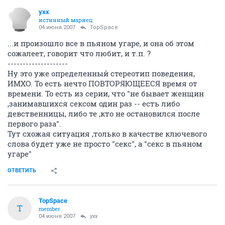
yxx
истинный мариец
04 июня 2007
TopSpace
...и произошло все в пьяном угаре, и она об этом
сожалеет, говорит что любит, и т.п. ?
--------------------
Ну это уже определенный стереотип поведения,
ИМХО. То есть нечто ПОВТОРЯЮЩЕЕСЯ время от
времени. То есть из серии, что "не бывает женщин
,занимавшихся сексом один раз -- есть либо
девственницы, либо те ,кто не остановился после
первого раза".
Тут схожая ситуация ,только в качестве ключевого
слова будет уже не просто "секс", а "секс в пьяном
угаре"
ОТВЕТИТЬ
TopSpace
T
member
04 июня 2007
yxx