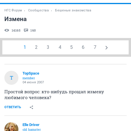
НГС.Форум
Сообщества
Бешеные знакомства
Измена
14165
160
1
2
3
4
5
6
7
TopSpace
T
member
04 июня 2007
Простой вопрос: кто-нибудь прощал измену
любимого человека?
ОТВЕТИТЬ
Elle Driver
old hamster