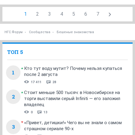
1
2
3
4
5
6
7
НГС.Форум
Сообщества
Бешеные знакомства
ТОП 5
Кто тут воду мутит? Почему нельзя купаться
1
после 2 августа
17 411
28
Стоит меньше 500 тысяч: в Новосибирске на
2
торги выставили серый Infiniti — его заложил
владелец
0
13
«Привет, детишки!» Чего вы не знали о самом
3
страшном сериале 90-х