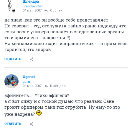
Шлёндра
grandmother
04 мая 2007
Ogonek
не знаю ,как это он вообще себе представляет!
Но говорит - год отслужу.(я тайно храню надежду,что
если после универа попадёт в следственные органы -
то и армия его ...накроется!!!)
На медкомиссию ходит исправно и как - то прям весь
гордится,что здоров.
ОТВЕТИТЬ
Ogonek
guru
04 мая 2007
Шлёндра
афииигеть.... *тихо афигела*
а я вот сижу и с тоской думаю что реально Сане
грозит офицером таки год отрубить. Ну ему-то это
уже нахрена?
ОТВЕТИТЬ