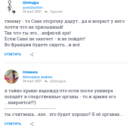
Шлёндра
grandmother
04 мая 2007
Ogonek
твоему - то Сане отсрочку дадут...да и возраст у него
почти что не призывный!
Так что ты это....нефигей зря!
Если Саня не захочет - и не пойдёт!
Во Франции будете сидеть...и всё.
ОТВЕТИТЬ
Новинка
Менеджер мафии
04 мая 2007
Шлёндра
я тайно храню надежду,что если после универа
попадёт в следственные органы - то и армия его
...накроется!!!)
-----------------------------
ты считаешь...кхе.. это будет хорошо? Я об органах...
ОТВЕТИТЬ