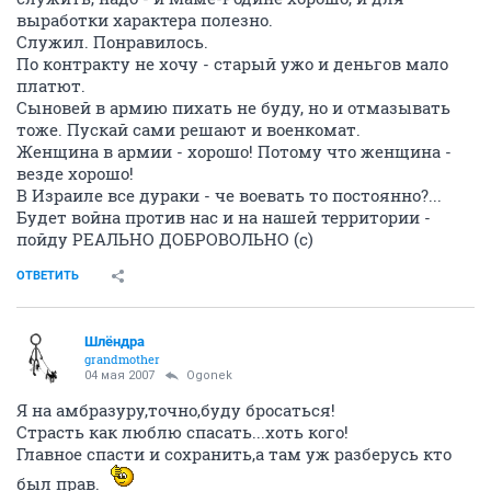
выработки характера полезно.
Служил. Понравилось.
По контракту не хочу - старый ужо и деньгов мало
платют.
Сыновей в армию пихать не буду, но и отмазывать
тоже. Пускай сами решают и военкомат.
Женщина в армии - хорошо! Потому что женщина -
везде хорошо!
В Израиле все дураки - че воевать то постоянно?...
Будет война против нас и на нашей территории -
пойду РЕАЛЬНО ДОБРОВОЛЬНО (с)
ОТВЕТИТЬ
Шлёндра
grandmother
04 мая 2007
Ogonek
Я на амбразуру,точно,буду бросаться!
Страсть как люблю спасать...хоть кого!
Главное спасти и сохранить,а там уж разберусь кто
был прав.