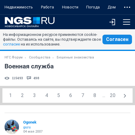
Недвижимость
Работа
Новости
Погода
Дом
На информационном ресурсе применяются cookie-
Согласен
файлы. Оставаясь на сайте, вы подтверждаете свое
согласие
на их использование.
НГС.Форум
Сообщества
Бешеные знакомства
Военная служба
115493
498
1
2
3
4
5
6
7
8
...
20
Ogonek
guru
04 мая 2007