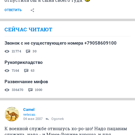
отпустила бы я сына своего туда.
ОТВЕТИТЬ
СЕЙЧАС ЧИТАЮТ
Звонок с не существующего номера +79058609100
21774
30
Рукоприкладство
7164
63
Развенчание мифов
336470
1000
Camel
veteran
04 мая 2007
Ogonek
К военной службе отношусь хо-ро-шо! Надо пацанам
служить, надо - и Маме-Родине хорошо, и для