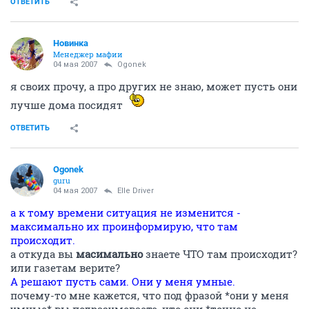
ОТВЕТИТЬ
Новинка
Менеджер мафии
04 мая 2007
Ogonek
я своих прочу, а про других не знаю, может пусть они
лучше дома посидят
ОТВЕТИТЬ
Ogonek
guru
04 мая 2007
Elle Driver
а к тому времени ситуация не изменится -
максимально их проинформирую, что там
происходит.
а откуда вы
масимально
знаете ЧТО там происходит?
или газетам верите?
А решают пусть сами. Они у меня умные.
почему-то мне кажется, что под фразой *они у меня