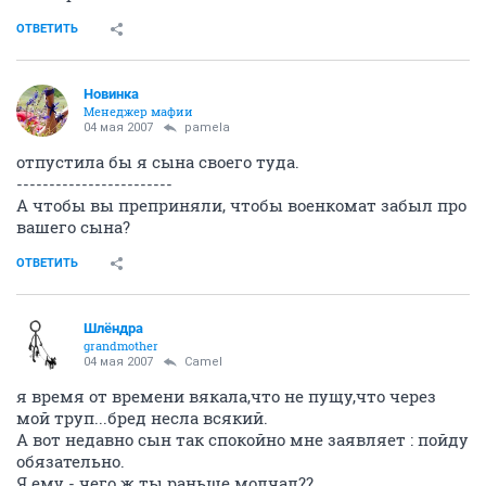
ОТВЕТИТЬ
Новинка
Менеджер мафии
04 мая 2007
pamela
отпустила бы я сына своего туда.
------------------------
А чтобы вы преприняли, чтобы военкомат забыл про
вашего сына?
ОТВЕТИТЬ
Шлёндра
grandmother
04 мая 2007
Camel
я время от времени вякала,что не пущу,что через
мой труп...бред несла всякий.
А вот недавно сын так спокойно мне заявляет : пойду
обязательно.
Я ему - чего ж ты раньше молчал??