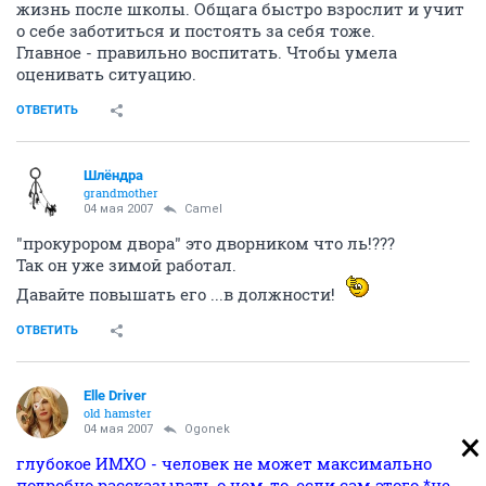
жизнь после школы. Общага быстро взрослит и учит
о себе заботиться и постоять за себя тоже.
Главное - правильно воспитать. Чтобы умела
оценивать ситуацию.
ОТВЕТИТЬ
Шлёндра
grandmother
04 мая 2007
Camel
"прокурором двора" это дворником что ль!???
Так он уже зимой работал.
Давайте повышать его ...в должности!
ОТВЕТИТЬ
Elle Driver
old hamster
04 мая 2007
Ogonek
глубокое ИМХО - человек не может максимально
подробно рассказывать о чем-то, если сам этого *не