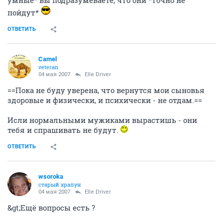
умные* вы подразумеваете, что они *точно не
пойдут*
ОТВЕТИТЬ
Camel
veteran
04 мая 2007
Elle Driver
==Пока не буду уверена, что вернутся мои сыновья
здоровые и физически, и психически - не отдам.==
Исли нормальными мужиками вырастишь - они
тебя и спрашивать не будут.
ОТВЕТИТЬ
wsoroka
старый храпун
04 мая 2007
Elle Driver
&gt;Ещё вопросы есть ?