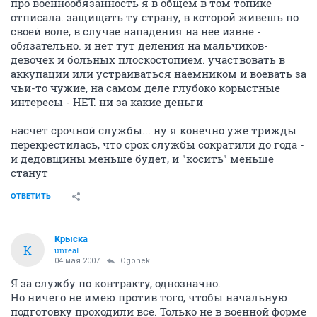
про военнообязанность я в общем в том топике
отписала. защищать ту страну, в которой живешь по
своей воле, в случае нападения на нее извне -
обязательно. и нет тут деления на мальчиков-
девочек и больных плоскостопием. участвовать в
аккупации или устраиваться наемником и воевать за
чьи-то чужие, на самом деле глубоко корыстные
интересы - НЕТ. ни за какие деньги
насчет срочной службы... ну я конечно уже трижды
перекрестилась, что срок службы сократили до года -
и дедовщины меньше будет, и "косить" меньше
станут
ОТВЕТИТЬ
Крыска
К
unreal
04 мая 2007
Ogonek
Я за службу по контракту, однозначно.
Но ничего не имею против того, чтобы начальную
подготовку проходили все. Только не в военной форме