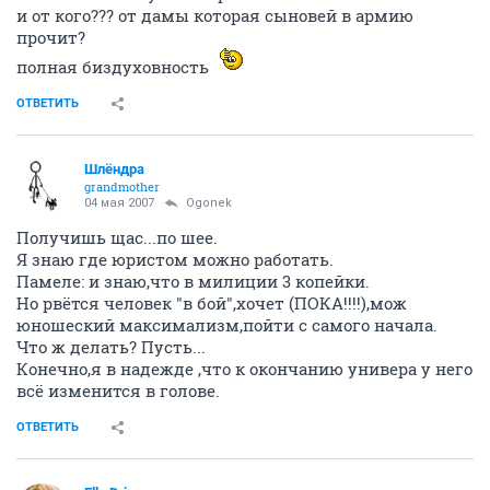
и от кого??? от дамы которая сыновей в армию
прочит?
полная биздуховность
ОТВЕТИТЬ
Шлёндра
grandmother
04 мая 2007
Ogonek
Получишь щас...по шее.
Я знаю где юристом можно работать.
Памеле: и знаю,что в милиции 3 копейки.
Но рвётся человек "в бой",хочет (ПОКА!!!!),мож
юношеский максимализм,пойти с самого начала.
Что ж делать? Пусть...
Конечно,я в надежде ,что к окончанию универа у него
всё изменится в голове.
ОТВЕТИТЬ