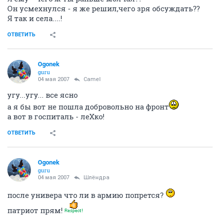
Он усмехнулся - я же решил,чего зря обсуждать??
Я так и села....!
ОТВЕТИТЬ
Ogonek
guru
04 мая 2007
Camel
угу...угу... все ясно
а я бы вот не пошла добровольно на фронт
а вот в госпиталь - леХко!
ОТВЕТИТЬ
Ogonek
guru
04 мая 2007
Шлёндра
после универа что ли в армию попрется?
патриот прям!