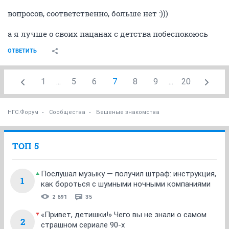
вопросов, соответственно, больше нет :)))
а я лучше о своих пацанах с детства побеспокоюсь
ОТВЕТИТЬ
1
...
5
6
7
8
9
...
20
НГС.Форум
Сообщества
Бешеные знакомства
ТОП 5
Послушал музыку — получил штраф: инструкция,
1
как бороться с шумными ночными компаниями
2 691
35
«Привет, детишки!» Чего вы не знали о самом
2
страшном сериале 90-х