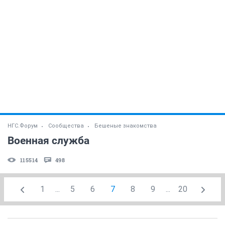
НГС.Форум
Сообщества
Бешеные знакомства
Военная служба
115514
498
1
...
5
6
7
8
9
...
20