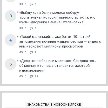
0
3
«Выйду хотя бы на молоко соберу»:
3
трогательная история уличного артиста, его
куклы-дворника Семена Степановича
0
6
«Такой маленький, а уже батя»: 10-летний
4
автомеханик починил машину сестры — видео с
ним набирают миллионы просмотров
0
9
«Дело не в юбке или макияже». Следователь
5
объяснил, кто чаще становится жертвой
изнасилования
0
58
ЗНАКОМСТВА В НОВОСИБИРСКЕ