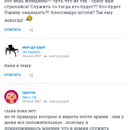
Вот ведь женщины!!! Чуть что не так - сразу иди
стреляйся! Служить то тогда кто будет?!! Кто будет
Родину защищать?!! Алессандро штоли? Так ему
некогда!
ОТВЕТИТЬ
мал-да-удал
old hamster
04 мая 2007
мал-да-удал
баян в тему
ОТВЕТИТЬ
Цветок
Мисс СФ
04 мая 2007
мал-да-удал
сына пока нет.
но те примеры которые я видела после армии - они у
меня все положительные.. поэтому я
придерживаюсь мнения что в армии служить