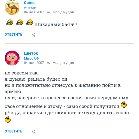
Camel
veteran
04 мая 2007
мал-да-удал
Шикарный баян!!!
ОТВЕТИТЬ
Цветок
Мисс СФ
04 мая 2007
мал-да-удал
не совсем так.
я думаю, решать будет он.
но я положительно отнесусь к желанию пойти в
армию.
ну и, наверное, в процессе воспитания передам ему
свое отношение к этому - само собой получится
p/s/ да, справки с детских лет не буду делать, ессно
ОТВЕТИТЬ