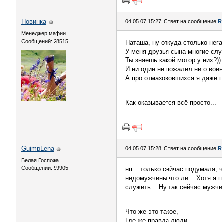
Новинка
04.05.07 15:27
Ответ на сообщение
R
Менеджер мафии
Сообщений: 28515
Наташа, ну откуда столько нег
У меня друзья сына многие слу
Ты знаешь какой мотор у них?))
И ни один не пожалел ни о вое
А про отмазововшихся я даже го
Как оказывается всё просто...
GuimpLena
04.05.07 15:28
Ответ на сообщение
R
Белая Госпожа
Сообщений: 99905
нп... только сейчас подумала,
недомужчины что ли... Хотя я п
служить... Ну так сейчас мужчи
Что же это такое,
Где же правда люди