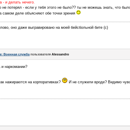
а - и делать нечего.
о не потерял - если у тебя этого не было?? ты не можешь знать, что был
на самом деле объясняют обе точки зрения
лово, оно даже выгравировано на моей бейсбольной бите (с)
e: Военная служба
пользователя
Alessandro
 и наркомании?
ак нажираются на корпоративках?
И не служили вроде? Видимо чувс