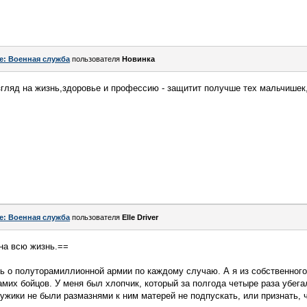
e: Военная служба
пользователя
Новинка
згляд на жизнь,здоровье и профессию - защитит получше тех мальчишек,
.
e: Военная служба
пользователя
Elle Driver
на всю жизнь.==
ь о полуторамиллионной армии по каждому случаю. А я из собственного 
мих бойцов. У меня был хлопчик, который за полгода четыре раза убега
мужики не были размазнями к ним матерей не подпускать, или признать, 