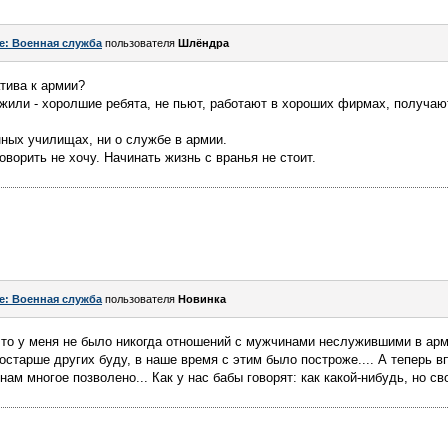
e: Военная служба
пользователя
Шлёндра
атива к армии?
жили - хоролшие ребята, не пьют, работают в хороших фирмах, получаю
нных училищах, ни о службе в армии.
ворить не хочу. Начинать жизнь с вранья не стоит.
e: Военная служба
пользователя
Новинка
 что у меня не было никогда отношений с мужчинами неслужившими в арм
остарше других буду, в наше время с этим было построже.... А теперь 
нам многое позволено... Как у нас бабы говорят: как какой-нибудь, но св