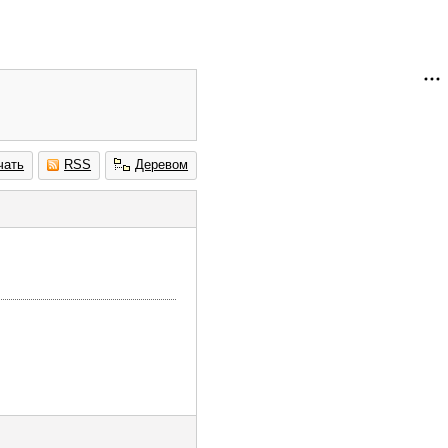
чать
RSS
Деревом