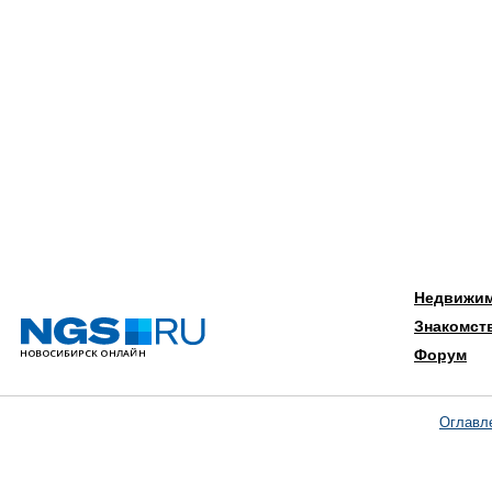
Недвижи
Знакомст
Форум
Оглавл