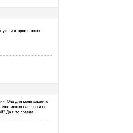
т уже и второе высшее.
ии. Они для меня какие-то
вполне можно наверно и не
ой? Да и то правда.