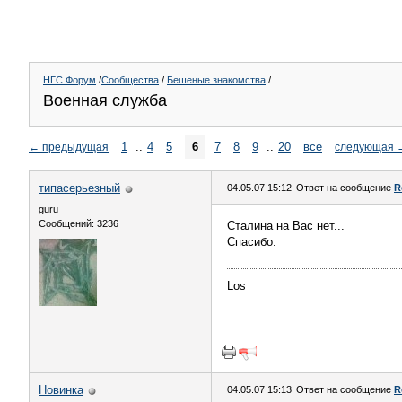
НГС.Форум
/
Сообщества
/
Бешеные знакомства
/
Военная служба
1
..
4
5
6
7
8
9
..
20
все
←
предыдущая
следующая
типасерьезный
04.05.07 15:12
Ответ на сообщение
R
guru
Сообщений: 3236
Сталина на Вас нет...
Спасибо.
Los
Новинка
04.05.07 15:13
Ответ на сообщение
R