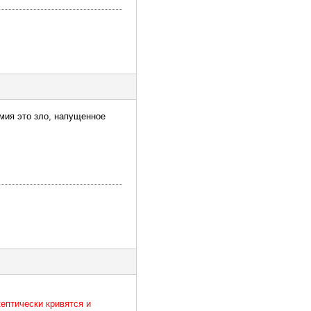
мия это зло, напущенное
кептически кривятся и