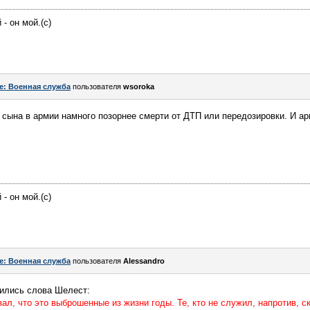
- он мой.(с)
e: Военная служба
пользователя
wsoroka
сына в армии намного позорнее смерти от ДТП или передозировки. И ар
- он мой.(с)
e: Военная служба
пользователя
Alessandro
вились слова Шелест:
ал, что это выброшенные из жизни годы. Те, кто не служил, напротив, с