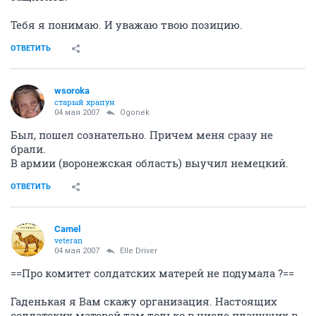
Тебя я понимаю. И уважаю твою позицию.
ОТВЕТИТЬ
wsoroka
старый храпун
04 мая 2007
Ogonek
Был, пошел сознательно. Причем меня сразу не
брали.
В армии (воронежская область) выучил немецкий.
ОТВЕТИТЬ
Camel
veteran
04 мая 2007
Elle Driver
==Про комитет солдатских матерей не подумала ?==
Гаденькая я Вам скажу организация. Настоящих
солдатских матерей там только в числе плачущих в