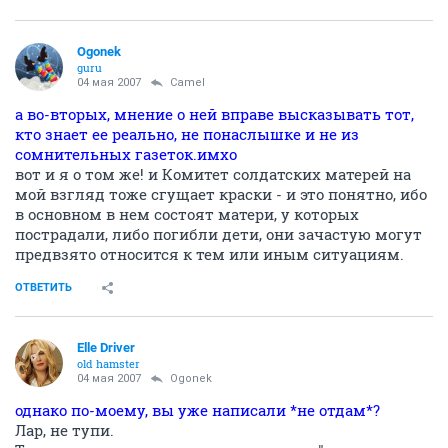
Ogonek
guru
04 мая 2007
Camel
а во-вторых, мнение о ней вправе высказывать тот,
кто знает ее реально, не понаслышке и не из
сомнительных газеток.имхо
вот и я о том же! и Комитет солдатских матерей на
мой взгляд тоже сгущает краски - и это понятно, ибо
в основном в нем состоят матери, у которых
пострадали, либо погибли дети, они зачастую могут
предвзято относится к тем или иным ситуациям.
ОТВЕТИТЬ
Elle Driver
old hamster
04 мая 2007
Ogonek
однако по-моему, вы уже написали *не отдам*?
Лар, не тупи.