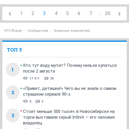
1
2
3
4
5
6
7
...
20
НГС.Форум
Сообщества
Бешеные знакомства
ТОП 5
Кто тут воду мутит? Почему нельзя купаться
1
после 2 августа
17 411
28
«Привет, детишки!» Чего вы не знали о самом
2
страшном сериале 90-х
0
3
Стоит меньше 500 тысяч: в Новосибирске на
3
торги выставили серый Infiniti — его заложил
владелец