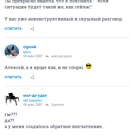
Ты прекрасно видела, что я пояснила - "если
ситуация будет такой же, как сейчас".
У нас уже неконструктивный и скушный разговор.
ОТВЕТИТЬ
Ogonek
guru
04 мая 2007
мал-да-удал
Алексей, а я вроде как, и не спорю.
ОТВЕТИТЬ
мал-да-удал
old hamster
04 мая 2007
Ogonek
гм???
да??
а у меня создалось обратное впечатление...