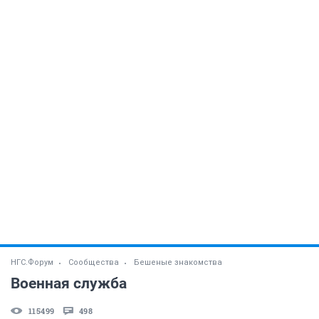
НГС.Форум
Сообщества
Бешеные знакомства
Военная служба
115499
498