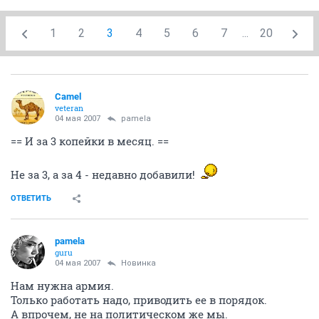
1
2
3
4
5
6
7
...
20
Camel
veteran
04 мая 2007
pamela
== И за 3 копейки в месяц. ==
Не за 3, а за 4 - недавно добавили!
ОТВЕТИТЬ
pamela
guru
04 мая 2007
Новинка
Нам нужна армия.
Только работать надо, приводить ее в порядок.
А впрочем, не на политическом же мы.