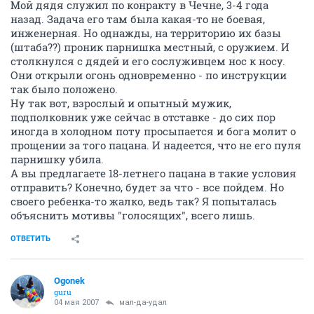
Мой дядя служил по конракту в Чечне, 3-4 года
назад. Задача его там была какая-то не боевая,
инженерная. Но однажды, на территорию их базы
(штаба??) проник парнишка местный, с оружием. И
столкнулся с дядей и его сослуживцем нос к носу.
Они открыли огонь одновременно - по инструкции
так было положено.
Ну так вот, взрослый и опытный мужик,
подполковник уже сейчас в отставке - до сих пор
иногда в холодном поту просыпается и бога молит о
прощении за того пацана. И надеется, что не его пуля
парнишку убила.
А вы предлагаете 18-летнего пацана в такие условия
отправить? Конечно, будет за что - все пойдем. Но
своего ребенка-то жалко, ведь так? Я попыталась
объяснить мотивы "голосящих", всего лишь.
ОТВЕТИТЬ
Ogonek
guru
04 мая 2007
мал-да-удал