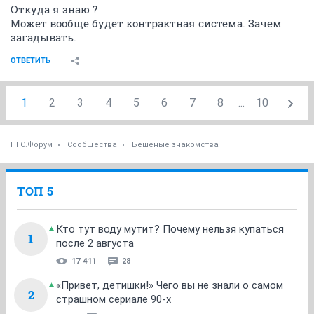
Откуда я знаю ?
Может вообще будет контрактная система. Зачем
загадывать.
ОТВЕТИТЬ
1
2
3
4
5
6
7
8
...
10
НГС.Форум
Сообщества
Бешеные знакомства
ТОП 5
Кто тут воду мутит? Почему нельзя купаться
1
после 2 августа
17 411
28
«Привет, детишки!» Чего вы не знали о самом
2
страшном сериале 90-х