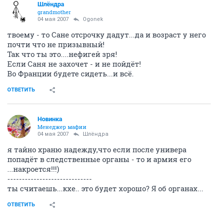
Шлёндра
grandmother
04 мая 2007
Ogonek
твоему - то Сане отсрочку дадут...да и возраст у него
почти что не призывный!
Так что ты это....нефигей зря!
Если Саня не захочет - и не пойдёт!
Во Франции будете сидеть...и всё.
ОТВЕТИТЬ
Новинка
Менеджер мафии
04 мая 2007
Шлёндра
я тайно храню надежду,что если после универа
попадёт в следственные органы - то и армия его
...накроется!!!)
-----------------------------
ты считаешь...кхе.. это будет хорошо? Я об органах...
ОТВЕТИТЬ