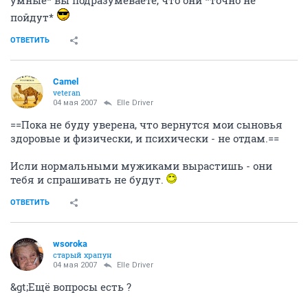
умные* вы подразумеваете, что они *точно не
пойдут*
ОТВЕТИТЬ
Camel
veteran
04 мая 2007
Elle Driver
==Пока не буду уверена, что вернутся мои сыновья
здоровые и физически, и психически - не отдам.==
Исли нормальными мужиками вырастишь - они
тебя и спрашивать не будут.
ОТВЕТИТЬ
wsoroka
старый храпун
04 мая 2007
Elle Driver
&gt;Ещё вопросы есть ?