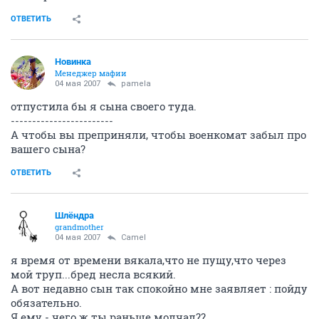
ОТВЕТИТЬ
Новинка
Менеджер мафии
04 мая 2007
pamela
отпустила бы я сына своего туда.
------------------------
А чтобы вы преприняли, чтобы военкомат забыл про
вашего сына?
ОТВЕТИТЬ
Шлёндра
grandmother
04 мая 2007
Camel
я время от времени вякала,что не пущу,что через
мой труп...бред несла всякий.
А вот недавно сын так спокойно мне заявляет : пойду
обязательно.
Я ему - чего ж ты раньше молчал??