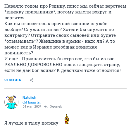
Навеяло топом про Родину, плюс мы сейчас верстаем
*книжку призывника*, потому мысли вокруг и
вертятся.
Как вы относитесь к срочной военной службе
вообще? Служили ли вы? Хотели бы служить по
контракту? Отправите своих сыновей или будете
*отмазывать*? Женщина в армии - надо ли? А то
может как в Израиле всеобщая воинская
повинность?
И ещё - Признавайтесь быстро все, кто бы из вас
РЕАЛЬНО ДОБРОВОЛЬНО пошел защищать страну,
если не дай бог война? К девочкам тоже относится!
ОТВЕТИТЬ
Natulich
old hamster
04 мая 2007
Ogonek
Я лучше в тылу посижу!