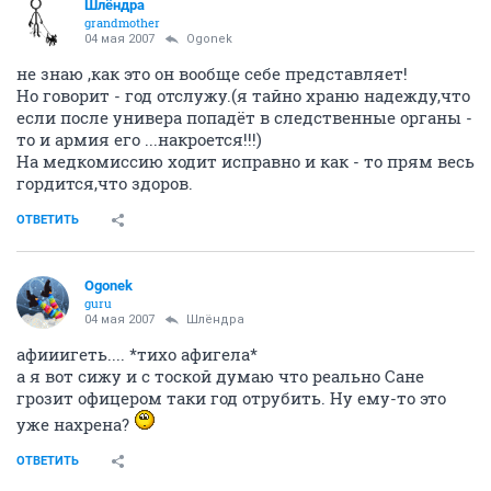
Шлёндра
grandmother
04 мая 2007
Ogonek
не знаю ,как это он вообще себе представляет!
Но говорит - год отслужу.(я тайно храню надежду,что
если после универа попадёт в следственные органы -
то и армия его ...накроется!!!)
На медкомиссию ходит исправно и как - то прям весь
гордится,что здоров.
ОТВЕТИТЬ
Ogonek
guru
04 мая 2007
Шлёндра
афииигеть.... *тихо афигела*
а я вот сижу и с тоской думаю что реально Сане
грозит офицером таки год отрубить. Ну ему-то это
уже нахрена?
ОТВЕТИТЬ