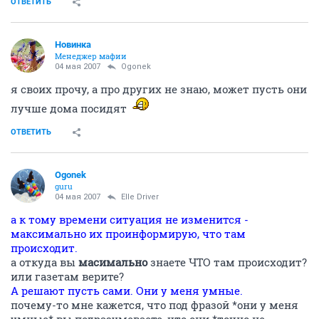
ОТВЕТИТЬ
Новинка
Менеджер мафии
04 мая 2007
Ogonek
я своих прочу, а про других не знаю, может пусть они
лучше дома посидят
ОТВЕТИТЬ
Ogonek
guru
04 мая 2007
Elle Driver
а к тому времени ситуация не изменится -
максимально их проинформирую, что там
происходит.
а откуда вы
масимально
знаете ЧТО там происходит?
или газетам верите?
А решают пусть сами. Они у меня умные.
почему-то мне кажется, что под фразой *они у меня