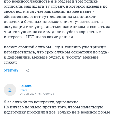
про военнообязанность я в общем в том топике
отписала. защищать ту страну, в которой живешь по
своей воле, в случае нападения на нее извне -
обязательно. и нет тут деления на мальчиков-
девочек и больных плоскостопием. участвовать в
аккупации или устраиваться наемником и воевать за
чьи-то чужие, на самом деле глубоко корыстные
интересы - НЕТ. ни за какие деньги
насчет срочной службы... ну я конечно уже трижды
перекрестилась, что срок службы сократили до года -
и дедовщины меньше будет, и "косить" меньше
станут
ОТВЕТИТЬ
Крыска
К
unreal
04 мая 2007
Ogonek
Я за службу по контракту, однозначно.
Но ничего не имею против того, чтобы начальную
подготовку проходили все. Только не в военной форме