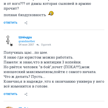
и от кого??? от дамы которая сыновей в армию
прочит?
полная биздуховность
ОТВЕТИТЬ
Шлёндра
grandmother
04 мая 2007
Ogonek
Получишь щас...по шее.
Я знаю где юристом можно работать.
Памеле: и знаю,что в милиции 3 копейки.
Но рвётся человек "в бой",хочет (ПОКА!!!!),мож
юношеский максимализм,пойти с самого начала.
Что ж делать? Пусть...
Конечно,я в надежде ,что к окончанию универа у него
всё изменится в голове.
ОТВЕТИТЬ