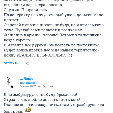
выработки характера полезно.
Служил. Понравилось.
По контракту не хочу - старый ужо и деньгов мало
платют.
Сыновей в армию пихать не буду, но и отмазывать
тоже. Пускай сами решают и военкомат.
Женщина в армии - хорошо! Потому что женщина -
везде хорошо!
В Израиле все дураки - че воевать то постоянно?...
Будет война против нас и на нашей территории -
пойду РЕАЛЬНО ДОБРОВОЛЬНО (с)
ОТВЕТИТЬ
Шлёндра
grandmother
04 мая 2007
Ogonek
Я на амбразуру,точно,буду бросаться!
Страсть как люблю спасать...хоть кого!
Главное спасти и сохранить,а там уж разберусь кто
был прав.