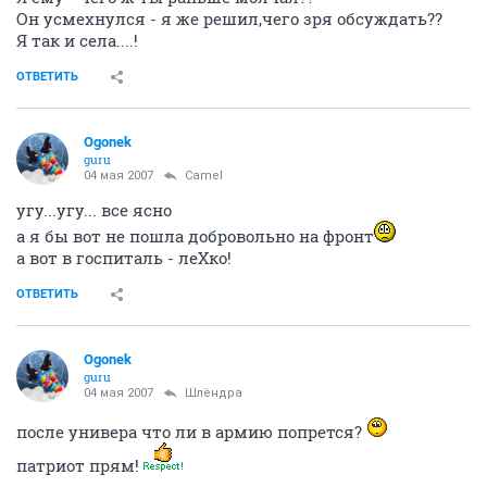
Он усмехнулся - я же решил,чего зря обсуждать??
Я так и села....!
ОТВЕТИТЬ
Ogonek
guru
04 мая 2007
Camel
угу...угу... все ясно
а я бы вот не пошла добровольно на фронт
а вот в госпиталь - леХко!
ОТВЕТИТЬ
Ogonek
guru
04 мая 2007
Шлёндра
после универа что ли в армию попрется?
патриот прям!