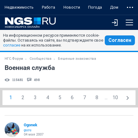
Недвижимость
Работа
Новости
Погода
Дом
На информационном ресурсе применяются cookie-
Согласен
файлы. Оставаясь на сайте, вы подтверждаете свое
согласие
на их использование.
НГС.Форум
Сообщества
Бешеные знакомства
Военная служба
115481
498
1
2
3
4
5
6
7
8
...
10
Ogonek
guru
04 мая 2007