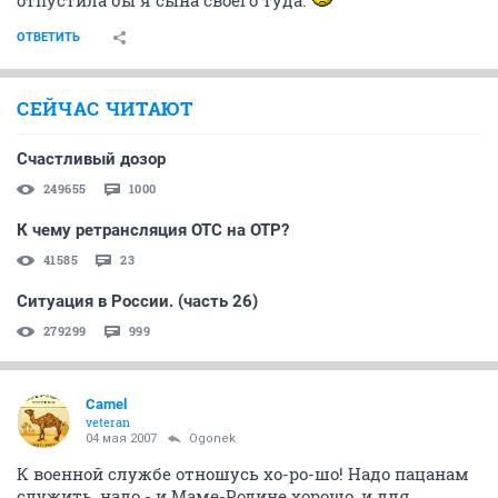
отпустила бы я сына своего туда.
ОТВЕТИТЬ
СЕЙЧАС ЧИТАЮТ
Счастливый дозор
249655
1000
К чему ретрансляция ОТС на ОТР?
41585
23
Ситуация в России. (часть 26)
279299
999
Camel
veteran
04 мая 2007
Ogonek
К военной службе отношусь хо-ро-шо! Надо пацанам
служить, надо - и Маме-Родине хорошо, и для