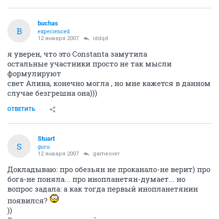
buchas
B
experienced
12 января 2007
iddqd
я уверен, что это Constanta замутила
остальные участники просто не так мысли
формулируют
свет Алина, конечно могла , но мне кажется в данном
случае безгрешна она)))
ОТВЕТИТЬ
Stuart
S
guru
12 января 2007
gameover
Докладываю: про обезьян не проканало-не верит) про
бога-не поняла... про инопланетян-думает... но
вопрос задала: а как тогда первый инопланетянин
появился?
))