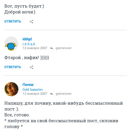
Вот, пусть будет:)
Доброй ночи:)
ОТВЕТИТЬ
iddqd
i.d.d.q.d.
12 января 2007
gameover
Фтарой , нафик! ))))))
ОТВЕТИТЬ
Пеппи
Gold hamster
12 января 2007
gameover
Напишу, для почину, какой-нибудь бессмысленный
пост :).
Все, готово.
* любуется на свой бессмысленный пост, склонив
голову *