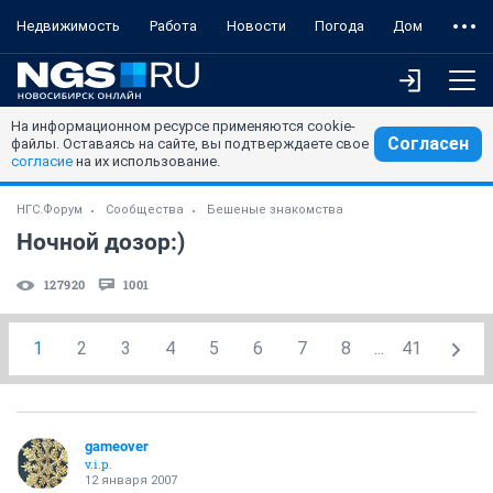
Недвижимость
Работа
Новости
Погода
Дом
На информационном ресурсе применяются cookie-
Согласен
файлы. Оставаясь на сайте, вы подтверждаете свое
согласие
на их использование.
НГС.Форум
Сообщества
Бешеные знакомства
Ночной дозор:)
127920
1001
1
2
3
4
5
6
7
8
...
41
gameover
v.i.p.
12 января 2007