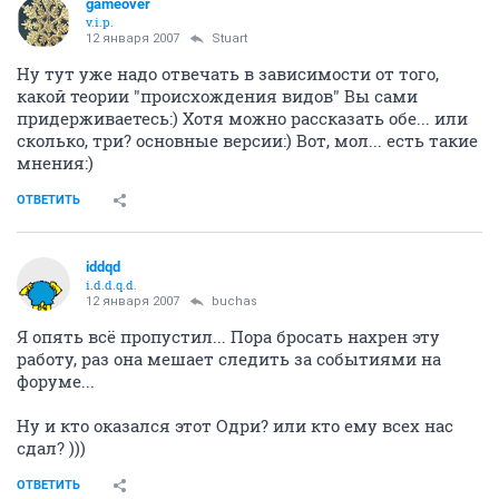
gameover
v.i.p.
12 января 2007
Stuart
Ну тут уже надо отвечать в зависимости от того,
какой теории "происхождения видов" Вы сами
придерживаетесь:) Хотя можно рассказать обе... или
сколько, три? основные версии:) Вот, мол... есть такие
мнения:)
ОТВЕТИТЬ
iddqd
i.d.d.q.d.
12 января 2007
buchas
Я опять всё пропустил... Пора бросать нахрен эту
работу, раз она мешает следить за событиями на
форуме...
Ну и кто оказался этот Одри? или кто ему всех нас
сдал? )))
ОТВЕТИТЬ