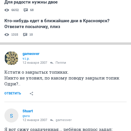
Для радости нужны двое
6652
68
Кто-нибудь едет в ближайшие дни в Красноярск?
Отвезите посылочку, плиз
1315
10
gameover
v.i.p.
12 января 2007
Пеппи
Кстати о закрытых топиках.
Никто не уловил, по какому поводу закрыли топик
Одри?..
ОТВЕТИТЬ
Stuart
S
guru
12 января 2007
gameover
Я вот сижу озадаченная... ребёнок вопрос задал: