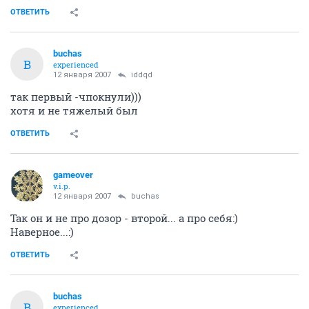
ОТВЕТИТЬ
buchas
B
experienced
12 января 2007
iddqd
так первый -чпокнули)))
хотя и не тяжелый был
ОТВЕТИТЬ
gameover
v.i.p.
12 января 2007
buchas
Так он и не про дозор - второй... а про себя:)
Наверное...:)
ОТВЕТИТЬ
buchas
B
experienced