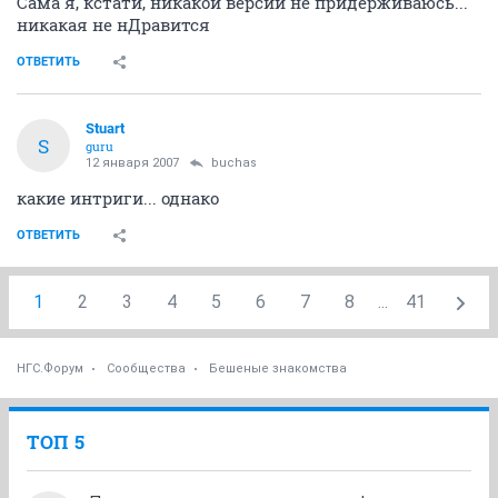
Сама я, кстати, никакой версии не придерживаюсь...
никакая не нДравится
ОТВЕТИТЬ
Stuart
S
guru
12 января 2007
buchas
какие интриги... однако
ОТВЕТИТЬ
1
2
3
4
5
6
7
8
...
41
НГС.Форум
Сообщества
Бешеные знакомства
ТОП 5