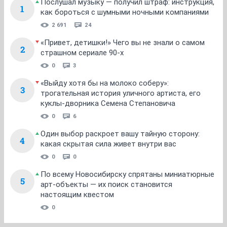
Послушал музыку — получил штраф: инструкция,
1
как бороться с шумными ночными компаниями
2 691
24
«Привет, детишки!» Чего вы не знали о самом
2
страшном сериале 90-х
0
3
«Выйду хотя бы на молоко соберу»:
3
трогательная история уличного артиста, его
куклы-дворника Семена Степановича
0
6
Один выбор раскроет вашу тайную сторону:
4
какая скрытая сила живет внутри вас
0
0
По всему Новосибирску спрятаны миниатюрные
5
арт-объекты — их поиск становится
настоящим квестом
0