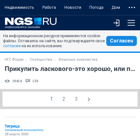
Недвижимость
Работа
Новости
Погода
Дом
На информационном ресурсе применяются cookie-
Согласен
файлы. Оставаясь на сайте, вы подтверждаете свое
согласие
на их использование.
НГС.Форум
Сообщества
Бешеные знакомства
Прикупить ласкового-это хорошо, или плохо? Почему?
19414
133
1
2
3
Тигрица
Анонимный пользователь
28 марта 2005