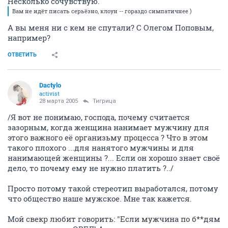
Несколько сочувствую.
Вам не идёт писать серьёзно, клоун -- гораздо симпатичнее )
А вы меня ни с кем не спутали? С Олегом Поповым,
например?
ОТВЕТИТЬ
Dactylo
activist
28 марта 2005
Тигрица
/Я вот не понимаю, господа, почему считается
зазорным, когда женщина нанимает мужчину для
этого важного её организьму процесса ? Что в этом
такого плохого ...для нанятого мужчины и для
нанимающей женщины ?... Если он хорошо знает своё
дело, то почему ему не нужно платить ?../
Просто потому такой стереотип выработался, потому
что общество наше мужское. Мне так кажется.
Мой свекр любит говорить: "Если мужчина по б**дям