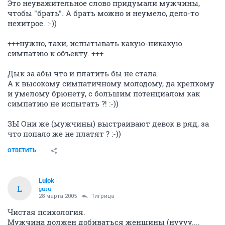
Это неуважительное слово придумали мужчины,
чтобы "брать". А брать можно и неумело, дело-то
нехитрое. :-))
+++нужно, таки, испытывать какую-никакую
симпатию к объекту. +++
Дык за абы что и платить бы не стала.
А к высокому симпатичному молодому, да крепкому
и умелому брюнету, с большим потенциалом как
симпатию не испытать ?! :-))
ЗЫ Они же (мужчины) выстраивают девок в ряд, за
что попало же не платят ? :-))
ОТВЕТИТЬ
Lulok
L
guru
28 марта 2005
Тигрица
Чистая психология.
Мужчина должен добиваться женщины (нуууу....