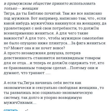
в промужском обществе принято использовать
только -- женщин
Тигра, да ты Библию почитай. Там же все написано
под мужиков. Вот например, написано там, что , если
какой нибудь мужичОнка накинулся на женщину, да
удовлетворил с ней свои потребности, то должОн
всенеприменно жениться. А для чего такие
важности? А для того , чтобы мужицкое самолюбие
не было опущено ниже плинтуса....За фига жениться
то? Может она и не хочет вовсе?
А просто незамужняя девушка, потеряв
девственность становится неликвидным товаром
для ее отца....и теперь ее должОн содержать тот, кто
ее бракованным товаром сделал....Поэтому они и
думают, что трахают .....
А если ты,Тигра начнешь себя вести как
экономически и сексуально свободная женщина , то
ты развалишь всю социально-экономическую
систему, так долго и упорно возводимую
мужичОнками....
ОТВЕТИТЬ