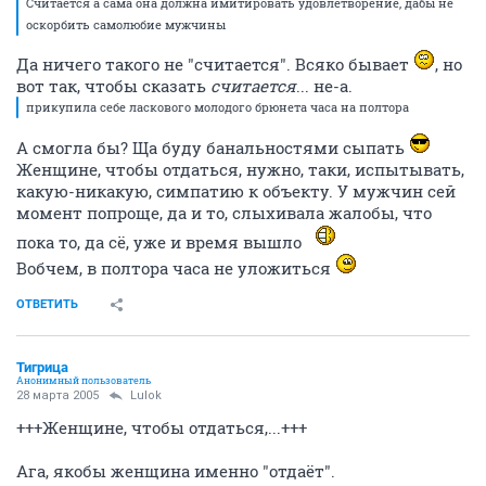
Считается а сама она должна имитировать удовлетворение, дабы не
оскорбить самолюбие мужчины
Да ничего такого не "считается". Всяко бывает
, но
вот так, чтобы сказать
считается
... не-а.
прикупила себе ласкового молодого брюнета часа на полтора
А смогла бы? Ща буду банальностями сыпать
Женщине, чтобы отдаться, нужно, таки, испытывать,
какую-никакую, симпатию к объекту. У мужчин сей
момент попроще, да и то, слыхивала жалобы, что
пока то, да сё, уже и время вышло
Вобчем, в полтора часа не уложиться
ОТВЕТИТЬ
Тигрица
Анонимный пользователь
28 марта 2005
Lulok
+++Женщине, чтобы отдаться,...+++
Ага, якобы женщина именно "отдаёт".