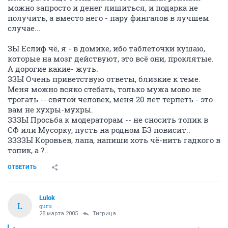
можно запросто и денег лишиться, и подарка не
получить, а вместо него - пару фингалов в лучшем
случае...
ЗЫ Еслиф чё, я - в домике, ибо таблеточки кушаю,
которые на мозг действуют, это всё они, проклятые.
А дорогие какие- жуть.
ЗЗЫ Очень приветствую ответы, близкие к теме.
Меня можно всяко стебать, только мужа мово не
трогать -- святой человек, меня 20 лет терпеть - это
вам не хухры-мухры.
ЗЗЗЫ Просьба к модераторам -- не сносить топик в
СФ или Мусорку, пусть на родном БЗ повисит..
ЗЗЗЗЫ Коровьев, лапа, напиши хоть чё-нить гадкого в
топик, а ?..
ОТВЕТИТЬ
Lulok
L
guru
28 марта 2005
Тигрица