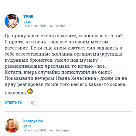
ТРИВ
v.i.p.
28 марта 2005
TezirA
Да прикупайте сколько хотите, жалко мне что ли?
Я про то, что ночь - она все по своим местам
расставит. Если еще днем хватает сил задавить в
себе естесственные желания организма (крупных
кудрявых брюнетов, умело под музыку
размахивающих чреслами), то ночью - все.
Кстати, вчера случайно полнолуния не было?
Показывали вечером Ивана Хельсинка - дюже он на
луну реагировал после того как его какая-то собака
покусала.
ОТВЕТИТЬ
karapyzina
guru
28 марта 2005
Тигрица