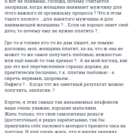
Я вот не понимаю, господа, почему считается
зазорным, когда женщина нанимает мужчину для
этого важного её организьму процесса ? Что в этом
такого плохого ...для нанятого мужчины и для
нанимающей женщины ?... Если он хорошо знает своё
дело, то почему ему не нужно платить ?..
Где-то в топике кто-то из дам пишет, не помню
дословно, мол, женщина платит, ха-ха, что ж она не
может то же самое получить любовью, нежностью
или ещё какой-то там хренью ?.. А на мой взгляд, как
раз это всё перечисленное гораздо дороже, да
практически бесценно, т.к. платим любовью - а
сиречь нервами, здоровьем...
Нафига ?... Когда тот же заветный результат можно
получить, заплатив..?
Короче, я этих самых так называемых альфонсов
ваще очень уважаю, хорошие мальчики.
Жаль только, что свои самоличные деньги
(достаточные) я редко зарабатываю, так бы
прикупила себе ласкового молодого брюнета часа на
полтора. И ещё очень жаль, что в наших реалиях