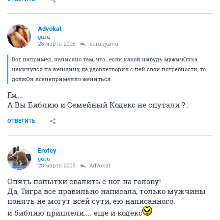
Advokat
guru
28 марта 2005
karapyzina
Вот например, написано там, что , если какой нибудь мужичОнка
накинулся на женщину, да удовлетворил с ней свои потребности, то
должОн всенеприменно жениться.
Гм...
А Вы Библию и Семейный Кодекс не спутали ?..
ОТВЕТИТЬ
Erofey
guru
28 марта 2005
Advokat
Опять попытки свалить с ног на голову!
Да, Тигра все правильно написала, только мужчины
понять не могут всей сути, ею написанного.
и библию приплели.... еще и кодекс