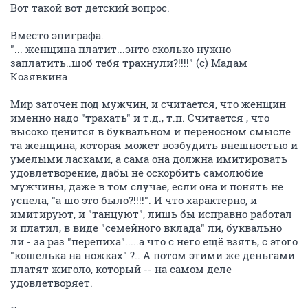
Вот такой вот детский вопрос.
Вместо эпиграфа.
"... женщина платит...энто сколько нужно
заплатить..шоб тебя трахнули?!!!!" (с) Мадам
Козявкина
Мир заточен под мужчин, и считается, что женщин
именно надо "трахать" и т.д., т.п. Считается , что
высоко ценится в буквальном и переносном смысле
та женщина, которая может возбудить внешностью и
умелыми ласками, а сама она должна имитировать
удовлетворение, дабы не оскорбить самолюбие
мужчины, даже в том случае, если она и понять не
успела, "а шо это было?!!!!". И что характерно, и
имитируют, и "танцуют", лишь бы исправно работал
и платил, в виде "семейного вклада" ли, буквально
ли - за раз "перепиха".....а что с него ещё взять, с этого
"кошелька на ножках" ?.. А потом этими же деньгами
платят жиголо, который -- на самом деле
удовлетворяет.