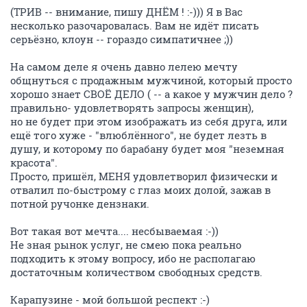
(ТРИВ -- внимание, пишу ДНЁМ ! :-))) Я в Вас
несколько разочаровалась. Вам не идёт писать
серьёзно, клоун -- гораздо симпатичнее ;))
На самом деле я очень давно лелею мечту
общнуться с продажным мужчиной, который просто
хорошо знает СВОЁ ДЕЛО ( -- а какое у мужчин дело ?
правильно- удовлетворять запросы женщин),
но не будет при этом изображать из себя друга, или
ещё того хуже - "влюблённого", не будет лезть в
душу, и которому по барабану будет моя "неземная
красота".
Просто, пришёл, МЕНЯ удовлетворил физически и
отвалил по-быстрому с глаз моих долой, зажав в
потной ручонке дензнаки.
Вот такая вот мечта.... несбываемая :-))
Не зная рынок услуг, не смею пока реально
подходить к этому вопросу, ибо не располагаю
достаточным количеством свободных средств.
Карапузине - мой большой респект :-)