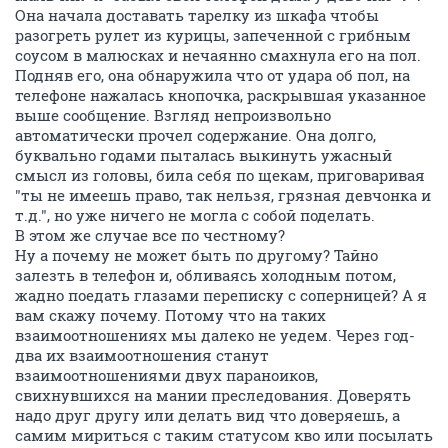
Она начала доставать тарелку из шкафа чтобы
разогреть рулет из курицы, запеченной с грибным
соусом в малюсках и нечаянно смахнула его на пол.
Подняв его, она обнаружила что от удара об пол, на
телефоне нажалась кнопочка, раскрывшая указанное
выше сообщение. Взгляд непроизвольно
автоматически прочел содержание. Она долго,
буквально годами пыталась выкинуть ужасный
смысл из головы, била себя по щекам, приговаривая
"ты не имеешь право, так нельзя, грязная девчонка и
т.д.", но уже ничего не могла с собой поделать.
В этом же случае все по честному?
Ну а почему не может быть по другому? Тайно
залезть в телефон и, обливаясь холодным потом,
жадно поедать глазами переписку с соперницей? А я
вам скажу почему. Потому что на таких
взаимоотношениях мы далеко не уедем. Через год-
два их взаимоотношения станут
взаимоотношениями двух параноиков,
свихнувшихся на мании преследования. Доверять
надо друг другу или делать вид что доверяешь, а
самим мириться с таким статусом кво или посылать