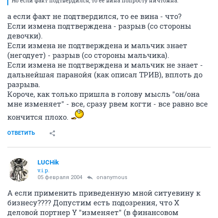
Но если факт подтвердился, то ее вина попросту ничтожна.
а если факт не подтвердился, то ее вина - что?
Если измена подтверждена - разрыв (со стороны
девочки).
Если измена не подтверждена и мальчик знает
(негодует) - разрыв (со стороны мальчика).
Если измена не подтверждена и мальчик не знает -
дальнейшая паранойя (как описал ТРИВ), вплоть до
разрыва.
Короче, как только пришла в голову мысль "он/она
мне изменяет" - все, сразу рвем когти - все равно все
кончится плохо.
ОТВЕТИТЬ
LUCHik
v.i.p.
05 февраля 2004
onanymous
А если применить приведенную мной ситуевину к
бизнесу???? Допустим есть подозрения, что Х
деловой портнер Y "изменяет" (в финансовом