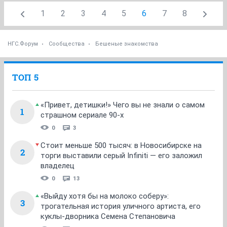
1
2
3
4
5
6
7
8
НГС.Форум
Сообщества
Бешеные знакомства
ТОП 5
«Привет, детишки!» Чего вы не знали о самом
1
страшном сериале 90-х
0
3
Стоит меньше 500 тысяч: в Новосибирске на
2
торги выставили серый Infiniti — его заложил
владелец
0
13
«Выйду хотя бы на молоко соберу»:
3
трогательная история уличного артиста, его
куклы-дворника Семена Степановича