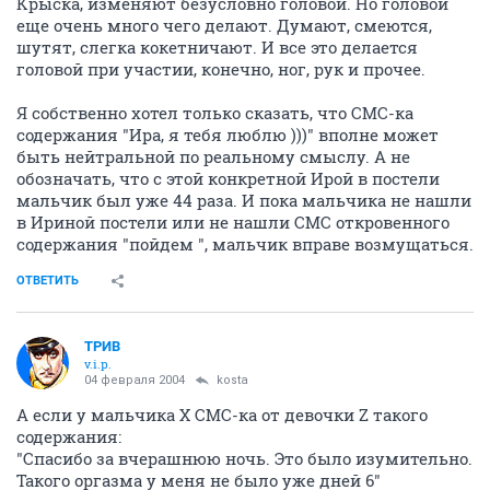
Крыска, изменяют безусловно головой. Но головой
еще очень много чего делают. Думают, смеются,
шутят, слегка кокетничают. И все это делается
головой при участии, конечно, ног, рук и прочее.
Я собственно хотел только сказать, что СМС-ка
содержания "Ира, я тебя люблю )))" вполне может
быть нейтральной по реальному смыслу. А не
обозначать, что с этой конкретной Ирой в постели
мальчик был уже 44 раза. И пока мальчика не нашли
в Ириной постели или не нашли СМС откровенного
содержания "пойдем
", мальчик вправе возмущаться.
ОТВЕТИТЬ
ТРИВ
v.i.p.
04 февраля 2004
kosta
А если у мальчика Х СМС-ка от девочки Z такого
содержания:
"Спасибо за вчерашнюю ночь. Это было изумительно.
Такого оргазма у меня не было уже дней 6"