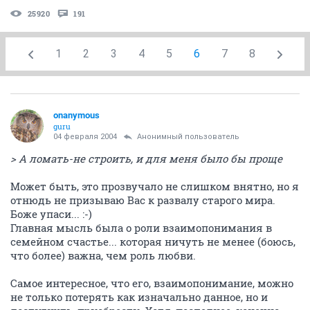
25920
191
1
2
3
4
5
6
7
8
onanymous
guru
04 февраля 2004
Анонимный пользователь
> А ломать-не строить, и для меня было бы проще
Может быть, это прозвучало не слишком внятно, но я
отнюдь не призываю Вас к развалу старого мира.
Боже упаси... :-)
Главная мысль была о роли взаимопонимания в
семейном счастье... которая ничуть не менее (боюсь,
что более) важна, чем роль любви.
Самое интересное, что его, взаимопонимание, можно
не только потерять как изначально данное, но и