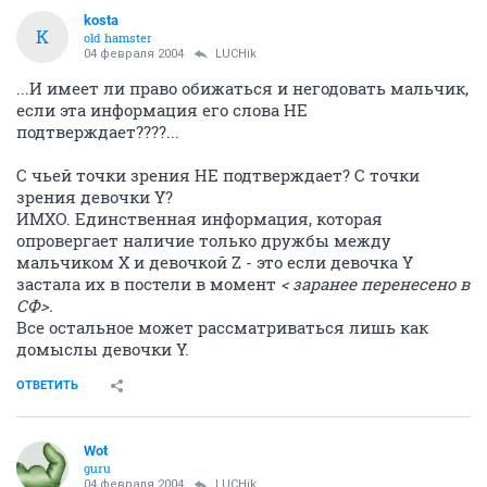
kosta
K
old hamster
04 февраля 2004
LUCHik
...И имеет ли право обижаться и негодовать мальчик,
если эта информация его слова НЕ
подтверждает????...
С чьей точки зрения НЕ подтверждает? С точки
зрения девочки Y?
ИМХО. Единственная информация, которая
опровергает наличие только дружбы между
мальчиком X и девочкой Z - это если девочка Y
застала их в постели в момент
< заранее перенесено в
СФ>.
Все остальное может рассматриваться лишь как
домыслы девочки Y.
ОТВЕТИТЬ
Wоt
guru
04 февраля 2004
LUCHik